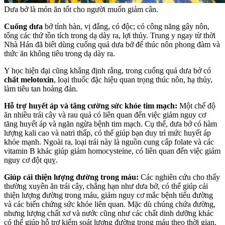
Dưa bở là món ăn tốt cho người muốn giảm cân.
Cuống dưa
bở tính hàn, vị đắng, có độc; có công năng gây nôn,
tống các thứ tồn tích trong dạ dày ra, lợi thủy. Trung y ngay từ thời
Nhà Hán đã biết dùng cuống quả dưa bở để thúc nôn phong đàm và
thức ăn không tiêu trong dạ dày ra.
Y học hiện đại cũng khẳng định rằng, trong cuống quả dưa bở có
chất melotoxin
, loại thuốc đặc hiệu quan trọng thúc nôn, hạ thủy,
làm tiêu tan hoàng đản.
Hỗ trợ huyết áp và tăng cường sức khỏe tim mạch:
Một chế độ
ăn nhiều trái cây và rau quả có liên quan đến việc giảm nguy cơ
tăng huyết áp và ngăn ngừa bệnh tim mạch. Cụ thể, dưa bở có hàm
lượng kali cao và natri thấp, có thể giúp bạn duy trì mức huyết áp
khỏe mạnh. Ngoài ra, loại trái này là nguồn cung cấp folate và các
vitamin B khác giúp giảm homocysteine, có liên quan đến việc giảm
nguy cơ đột quỵ.
Giúp cải thiện lượng đường trong máu:
Các nghiên cứu cho thấy
thường xuyên ăn trái cây, chẳng hạn như dưa bở, có thể giúp cải
thiện lượng đường trong máu, giảm nguy cơ mắc bệnh tiểu đường
và các biến chứng sức khỏe liên quan. Mặc dù chúng chứa đường,
nhưng lượng chất xơ và nước cũng như các chất dinh dưỡng khác
có thể giúp hỗ trợ kiểm soát lượng đường trong máu theo thời gian.