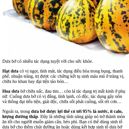
Dưa bở có nhiều tác dụng tuyệt vời cho sức khỏe.
Hạt dưa
có vị ngọt, tính mát, tác dụng điều hòa trong bụng, thanh
phế, nhuận tràng, trị được các chứng kết tụ sinh máu mủ ở tràng vị,
chữa ho khan hay đại tiện táo bón…
Hoa dưa
bở chữa nấc, đau tim… còn lá tác dụng trị mất kinh ở phụ
nữ. Cuống dưa bở có vị đắng, tính lạnh, có độc, tác dụng gây nôn
và thông đại tiểu tiện, giải độc, chữa sốt phát cuồng, sốt rét cơn…
Ngoài ra, trong
dưa bở được lợi thế có tới 95% là nước, ít calo,
lượng đường thấp
. Đây là những tính năng giúp nó trở thành món
ăn tốt cho người muốn giảm cân, béo phì. Bạn có thể dùng sinh tố
dưa bở cho thêm chút đường ăn hoặc dùng kết hợp sinh tố dưa bở