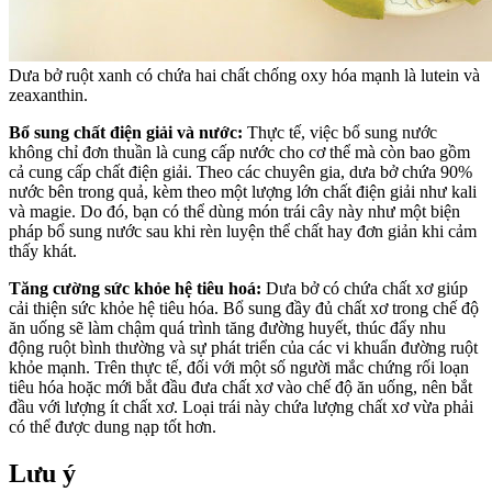
Dưa bở ruột xanh có chứa hai chất chống oxy hóa mạnh là lutein và
zeaxanthin.
Bổ sung chất điện giải và nước:
Thực tế, việc bổ sung nước
không chỉ đơn thuần là cung cấp nước cho cơ thể mà còn bao gồm
cả cung cấp chất điện giải. Theo các chuyên gia, dưa bở chứa 90%
nước bên trong quả, kèm theo một lượng lớn chất điện giải như kali
và magie. Do đó, bạn có thể dùng món trái cây này như một biện
pháp bổ sung nước sau khi rèn luyện thể chất hay đơn giản khi cảm
thấy khát.
Tăng cường sức khỏe hệ tiêu hoá:
Dưa bở có chứa chất xơ giúp
cải thiện sức khỏe hệ tiêu hóa. Bổ sung đầy đủ chất xơ trong chế độ
ăn uống sẽ làm chậm quá trình tăng đường huyết, thúc đẩy nhu
động ruột bình thường và sự phát triển của các vi khuẩn đường ruột
khỏe mạnh. Trên thực tế, đối với một số người mắc chứng rối loạn
tiêu hóa hoặc mới bắt đầu đưa chất xơ vào chế độ ăn uống, nên bắt
đầu với lượng ít chất xơ. Loại trái này chứa lượng chất xơ vừa phải
có thể được dung nạp tốt hơn.
Lưu ý