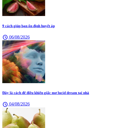
9 cách giúp bạn ổn định huyết áp
schedule
06/08/2026
Đây là cách để điều khiển giấc mơ lucid dream tại nhà
schedule
04/08/2026