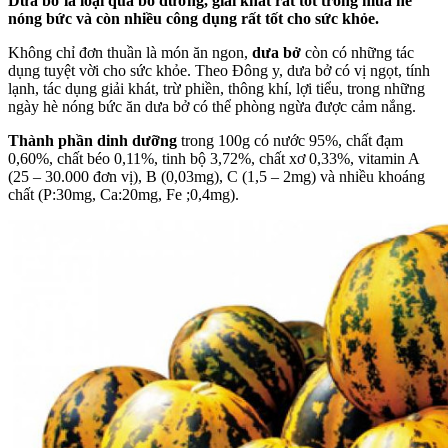
Dưa bở là loại quả bổ dưỡng, giải khát rất tốt trong mùa hè
nóng bức và còn nhiều công dụng rất tốt cho sức khỏe.
Không chỉ đơn thuần là món ăn ngon,
dưa bở
còn có những tác
dụng tuyệt vời cho sức khỏe. Theo Đông y, dưa bở có vị ngọt, tính
lạnh, tác dụng giải khát, trừ phiền, thông khí, lợi tiểu, trong những
ngày hè nóng bức ăn dưa bở có thể phòng ngừa được cảm nắng.
Thành phần dinh dưỡng
trong 100g có nước 95%, chất đạm
0,60%, chất béo 0,11%, tinh bộ 3,72%, chất xơ 0,33%, vitamin A
(25 – 30.000 đơn vị), B (0,03mg), C (1,5 – 2mg) và nhiều khoáng
chất (P:30mg, Ca:20mg, Fe ;0,4mg).