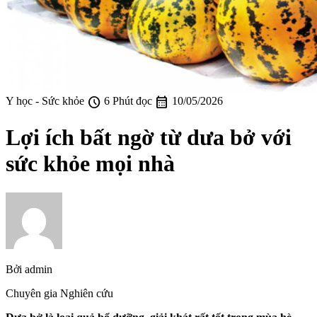
schedule
calendar_month
Y học - Sức khỏe
6 Phút đọc
10/05/2026
Lợi ích bất ngờ từ dưa bở với
sức khỏe mọi nhà
Bởi
admin
Chuyên gia Nghiên cứu