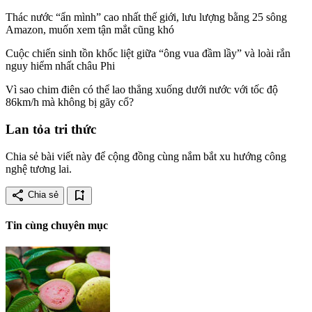
Thác nước “ẩn mình” cao nhất thế giới, lưu lượng bằng 25 sông
Amazon, muốn xem tận mắt cũng khó
Cuộc chiến sinh tồn khốc liệt giữa “ông vua đầm lầy” và loài rắn
nguy hiểm nhất châu Phi
Vì sao chim điên có thể lao thẳng xuống dưới nước với tốc độ
86km/h mà không bị gãy cổ?
Lan tỏa tri thức
Chia sẻ bài viết này để cộng đồng cùng nắm bắt xu hướng công
nghệ tương lai.
share
bookmark_add
Chia sẻ
Tin cùng chuyên mục