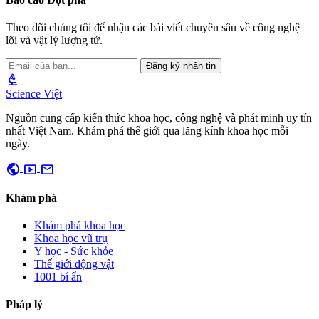
Theo dõi chúng tôi để nhận các bài viết chuyên sâu về công nghệ
lõi và vật lý lượng tử.
Đăng ký nhận tin
biotech
Science Việt
Nguồn cung cấp kiến thức khoa học, công nghệ và phát minh uy tín
nhất Việt Nam. Khám phá thế giới qua lăng kính khoa học mỗi
ngày.
public
smart_display
mail
Khám phá
Khám phá khoa học
Khoa học vũ trụ
Y học - Sức khỏe
Thế giới động vật
1001 bí ẩn
Pháp lý