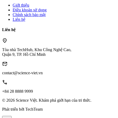
Giới thiệu
Điều khoản sử dụng
Chính sách bảo mật
Liên hệ
Liên hệ
location_on
Tòa nhà TechHub, Khu Công Nghệ Cao,
Quận 9, TP. Hồ Chí Minh
mark_email_read
contact@science-viet.vn
call
+84 28 8888 9999
© 2026 Science Việt. Khám phá giới hạn của tri thức.
Phát triển bởi
TechTeam