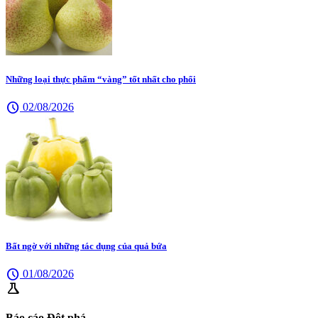
Những loại thực phẩm “vàng” tốt nhất cho phổi
schedule
02/08/2026
Bất ngờ với những tác dụng của quả bứa
schedule
01/08/2026
science
Báo cáo Đột phá