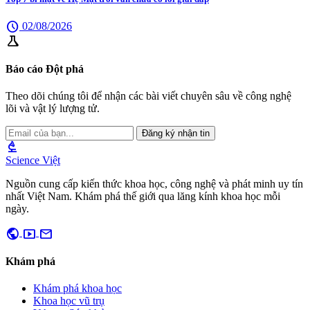
schedule
02/08/2026
science
Báo cáo Đột phá
Theo dõi chúng tôi để nhận các bài viết chuyên sâu về công nghệ
lõi và vật lý lượng tử.
Đăng ký nhận tin
biotech
Science Việt
Nguồn cung cấp kiến thức khoa học, công nghệ và phát minh uy tín
nhất Việt Nam. Khám phá thế giới qua lăng kính khoa học mỗi
ngày.
public
smart_display
mail
Khám phá
Khám phá khoa học
Khoa học vũ trụ