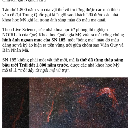
Tàn dư 1.800 năm sau của vật thể vũ trụ từng được các nhà thiên
văn cổ đại Trung Quốc gọi là “ngôi sao khách” đã được các nhà
khoa học Mỹ ghi lại trong ánh sáng màu đỏ máu ma quái.
Theo Live Science, các nhà khoa học từ phòng thí nghiệm
NOIRLab của Quỹ Khoa học Quốc gia Mỹ vừa ra mắt công chúng
hình ảnh ngoạn mục của SN 185
, một “bóng ma” màu đỏ máu
đáng sợ và kỳ ảo hiện ra trên vùng trời giữa chòm sao Viên Quy và
Bán Nhân Mã.
SN 185 không phải một vật thể mới, mà là
thứ đã từng thắp sáng
bầu trời Trái đất 1.800 năm trước
, được các nhà khoa học Mỹ
mô tả là
“trỗi dậy từ ngôi mộ vũ trụ”.