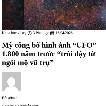
schedule
calendar_month
Khoa học vũ trụ
3 Phút đọc
16/04/2026
Mỹ công bố hình ảnh “UFO”
1.800 năm trước “trỗi dậy từ
ngôi mộ vũ trụ”
Bởi
admin
Chuyên gia Nghiên cứu