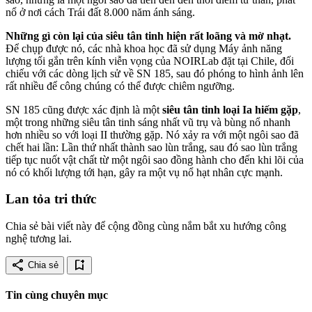
nổ ở nơi cách Trái đất 8.000 năm ánh sáng.
Những gì còn lại của siêu tân tinh hiện rất loãng và mờ nhạt.
Để chụp được nó, các nhà khoa học đã sử dụng Máy ảnh năng
lượng tối gắn trên kính viễn vọng của NOIRLab đặt tại Chile, đối
chiếu với các dòng lịch sử về SN 185, sau đó phóng to hình ảnh lên
rất nhiều để công chúng có thể được chiêm ngưỡng.
SN 185 cũng được xác định là một
siêu tân tinh loại Ia hiếm gặp
,
một trong những siêu tân tinh sáng nhất vũ trụ và bùng nổ nhanh
hơn nhiều so với loại II thường gặp. Nó xảy ra với một ngôi sao đã
chết hai lần: Lần thứ nhất thành sao lùn trắng, sau đó sao lùn trắng
tiếp tục nuốt vật chất từ một ngôi sao đồng hành cho đến khi lõi của
nó có khối lượng tới hạn, gây ra một vụ nổ hạt nhân cực mạnh.
Lan tỏa tri thức
Chia sẻ bài viết này để cộng đồng cùng nắm bắt xu hướng công
nghệ tương lai.
share
bookmark_add
Chia sẻ
Tin cùng chuyên mục