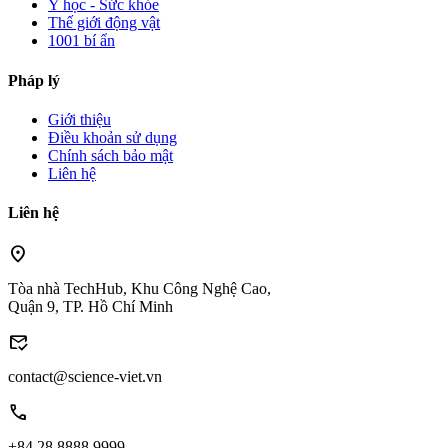
Y học - Sức khỏe
Thế giới động vật
1001 bí ẩn
Pháp lý
Giới thiệu
Điều khoản sử dụng
Chính sách bảo mật
Liên hệ
Liên hệ
location_on
Tòa nhà TechHub, Khu Công Nghệ Cao,
Quận 9, TP. Hồ Chí Minh
mark_email_read
contact@science-viet.vn
call
+84 28 8888 9999