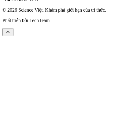
© 2026 Science Việt. Khám phá giới hạn của tri thức.
Phát triển bởi
TechTeam
keyboard_arrow_up