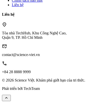
Chính sách bảo mật
Liên hệ
Liên hệ
location_on
Tòa nhà TechHub, Khu Công Nghệ Cao,
Quận 9, TP. Hồ Chí Minh
mark_email_read
contact@science-viet.vn
call
+84 28 8888 9999
© 2026 Science Việt. Khám phá giới hạn của tri thức.
Phát triển bởi
TechTeam
keyboard_arrow_up