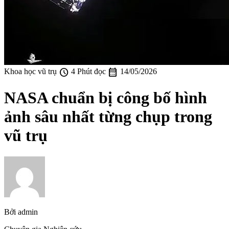
schedule
calendar_month
Khoa học vũ trụ
4 Phút đọc
14/05/2026
NASA chuẩn bị công bố hình
ảnh sâu nhất từng chụp trong
vũ trụ
Bởi
admin