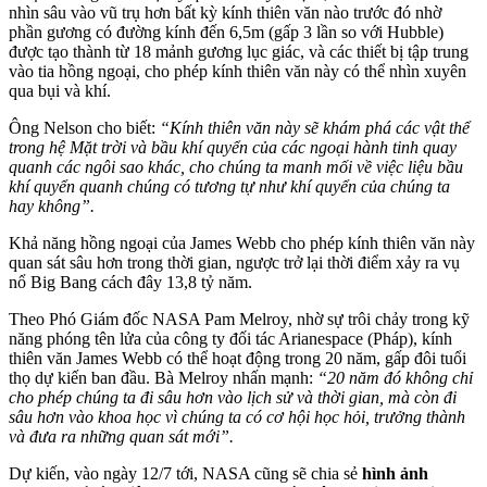
nhìn sâu vào vũ trụ hơn bất kỳ kính thiên văn nào trước đó nhờ
phần gương có đường kính đến 6,5m (gấp 3 lần so với Hubble)
được tạo thành từ 18 mảnh gương lục giác, và các thiết bị tập trung
vào tia hồng ngoại, cho phép kính thiên văn này có thể nhìn xuyên
qua bụi và khí.
Ông Nelson cho biết:
“Kính thiên văn này sẽ khám phá các vật thể
trong hệ Mặt trời và bầu khí quyển của các ngoại hành tinh quay
quanh các ngôi sao khác, cho chúng ta manh mối về việc liệu bầu
khí quyển quanh chúng có tương tự như khí quyển của chúng ta
hay không”.
Khả năng hồng ngoại của James Webb cho phép kính thiên văn này
quan sát sâu hơn trong thời gian, ngược trở lại thời điểm xảy ra vụ
nổ Big Bang cách đây 13,8 tỷ năm.
Theo Phó Giám đốc NASA Pam Melroy, nhờ sự trôi chảy trong kỹ
năng phóng tên lửa của công ty đối tác Arianespace (Pháp), kính
thiên văn James Webb có thể hoạt động trong 20 năm, gấp đôi tuổi
thọ dự kiến ban đầu. Bà Melroy nhấn mạnh:
“20 năm đó không chỉ
cho phép chúng ta đi sâu hơn vào lịch sử và thời gian, mà còn đi
sâu hơn vào khoa học vì chúng ta có cơ hội học hỏi, trưởng thành
và đưa ra những quan sát mới”.
Dự kiến, vào ngày 12/7 tới, NASA cũng sẽ chia sẻ
hình ảnh