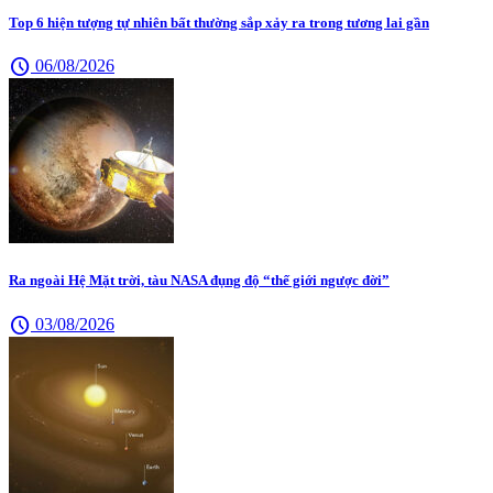
Top 6 hiện tượng tự nhiên bất thường sắp xảy ra trong tương lai gần
schedule
06/08/2026
Ra ngoài Hệ Mặt trời, tàu NASA đụng độ “thế giới ngược đời”
schedule
03/08/2026