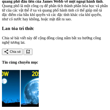
quang phổ đầu tiên của James Webb về một ngoại hành tinh
.
Quang phổ là một công cụ để phân tích thành phần hóa học và phân
tử của các vật thể ở xa và quang phổ hành tinh có thể giúp mô tả
đặc điểm của bầu khí quyển và các đặc tính khác của khí quyển,
như có nước hay không, hoặc mặt đất ra sao.
Lan tỏa tri thức
Chia sẻ bài viết này để cộng đồng cùng nắm bắt xu hướng công
nghệ tương lai.
share
bookmark_add
Chia sẻ
Tin cùng chuyên mục