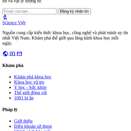
lõi và vật lý lượng tử.
Đăng ký nhận tin
biotech
Science Việt
Nguồn cung cấp kiến thức khoa học, công nghệ và phát minh uy tín
nhất Việt Nam. Khám phá thế giới qua lăng kính khoa học mỗi
ngày.
public
smart_display
mail
Khám phá
Khám phá khoa học
Khoa học vũ trụ
Y học - Sức khỏe
Thế giới động vật
1001 bí ẩn
Pháp lý
Giới thiệu
Điều khoản sử dụng