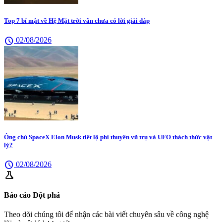
Top 7 bí mật về Hệ Mặt trời vẫn chưa có lời giải đáp
schedule
02/08/2026
Ông chủ SpaceX Elon Musk tiết lộ phi thuyền vũ trụ và UFO thách thức vật
lý?
schedule
02/08/2026
science
Báo cáo Đột phá
Theo dõi chúng tôi để nhận các bài viết chuyên sâu về công nghệ