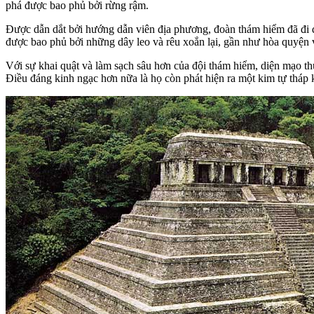
phá được bao phủ bởi rừng rậm.
Được dẫn dắt bởi hướng dẫn viên địa phương, đoàn thám hiểm đã đi qu
được bao phủ bởi những dây leo và rêu xoắn lại, gần như hòa quyện 
Với sự khai quật và làm sạch sâu hơn của đội thám hiểm, diện mạo th
Điều đáng kinh ngạc hơn nữa là họ còn phát hiện ra một kim tự tháp kh