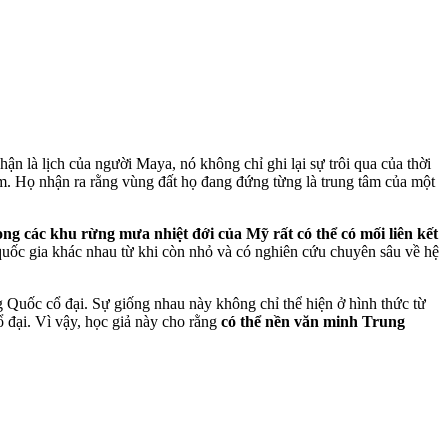
 là lịch của người Maya, nó không chỉ ghi lại sự trôi qua của thời
ểm. Họ nhận ra rằng vùng đất họ đang đứng từng là trung tâm của một
g các khu rừng mưa nhiệt đới của Mỹ rất có thể có mối liên kết
uốc gia khác nhau từ khi còn nhỏ và có nghiên cứu chuyên sâu về hệ
 Quốc cổ đại. Sự giống nhau này không chỉ thể hiện ở hình thức từ
 đại. Vì vậy, học giả này cho rằng
có thể nền văn minh Trung