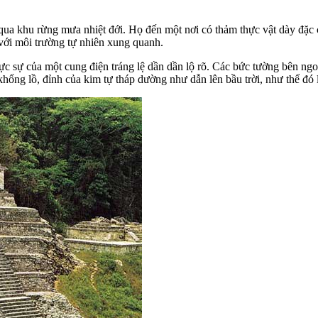
a khu rừng mưa nhiệt đới. Họ đến một nơi có thảm thực vật dày đặc ch
với môi trường tự nhiên xung quanh.
ực sự của một cung điện tráng lệ dần dần lộ rõ. Các bức tường bên ng
ổng lồ, đỉnh của kim tự tháp dường như dẫn lên bầu trời, như thể đó là 