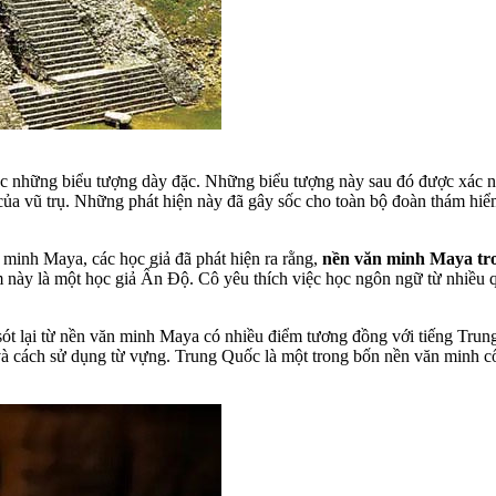
 những biểu tượng dày đặc. Những biểu tượng này sau đó được xác nhận
 của vũ trụ. Những phát hiện này đã gây sốc cho toàn bộ đoàn thám hi
inh Maya, các học giả đã phát hiện ra rằng,
nền văn minh Maya tron
 này là một học giả Ấn Độ. Cô yêu thích việc học ngôn ngữ từ nhiều q
sót lại từ nền văn minh Maya có nhiều điểm tương đồng với tiếng Trung
và cách sử dụng từ vựng. Trung Quốc là một trong bốn nền văn minh cổ