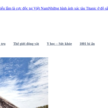
ộc tại Việt Nam
Những hình ảnh xác tàu Titanic ở độ sâu 4.000m dưới 
 trụ
Thế giới động vật
Y học – Sức khỏe
1001 bí ẩn