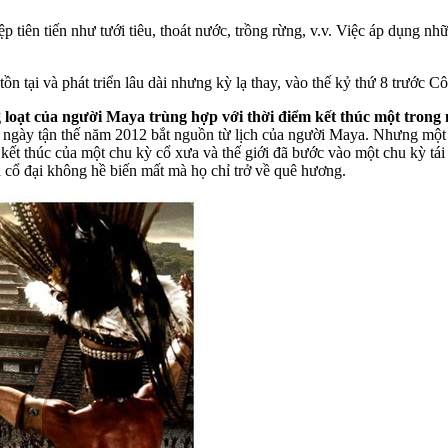
tiên tiến như tưới tiêu, thoát nước, trồng rừng, v.v. Việc áp dụng n
i tồn tại và phát triển lâu dài nhưng kỳ lạ thay, vào thế kỷ thứ 8 trướ
 loạt của người Maya trùng hợp với thời điểm kết thúc một trong 
 về ngày tận thế năm 2012 bắt nguồn từ lịch của người Maya. Nhưng một
ết thúc của một chu kỳ cổ xưa và thế giới đã bước vào một chu kỳ tái
cổ đại không hề biến mất mà họ chỉ trở về quê hương.