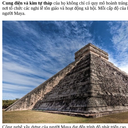
Cung điện và kim tự tháp
của họ không chỉ có quy mô hoành tráng m
nơi tổ chức các nghi lễ tôn giáo và hoạt động xã hội. Mỗi cấp độ của 
người Maya.
Công nghệ xây dựng của người Maya đạt đến trình độ phát triển cao.