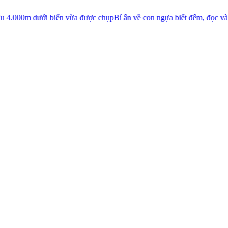
biển vừa được chụp
Bí ẩn về con ngựa biết đếm, đọc và viết
Nền văn mi