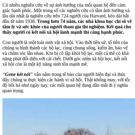
Có nhiều nghiên cứu về sự ảnh hưởng của mối quan hệ đến cảm
giác hạnh phúc. Một trong số các nghiên cứu có tầm ảnh hưởng và
lâu dài nhất là nghiên cứu trên 724 người của Harvard, kéo dài bắt
đầu từ năm 1938.
Trong hơn 74 năm, các nhà khoa học chỉ số về
tâm lý và sức khỏe của người tham gia thí nghiệm. Kết quả cho
thấy người có kết nối xã hội lành mạnh thì càng hạnh phúc.
Con người là một loài sinh vật xã hội. Vào thời tiền sử, tổ tiên của
chúng ta hình thành các bộ lạc, cùng chung sống, kiếm ăn, bảo vệ
và chăm sóc lẫn nhau. Khi bị cô lập khỏi bộ lạc, một cá thể có khả
năng phải đối diện với cái chết. Dưới góc nhìn xã hội học, kết nối
xã hội còn là một kỹ năng sinh tồn mạnh mẽ.
“
Gene kết nối
”
vẫn nằm trong tế bào của người hiện đại và thúc
đẩy chúng ta thực hiện các hành vi xã hội. Thật không may, với tốc
độ hối hả như ngày nay, các mối quan hệ đang dần mất đi ý nghĩa
quan trọng.