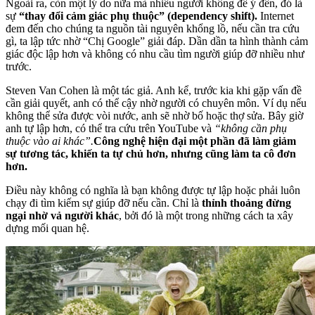
Ngoài ra, còn một lý do nữa mà nhiều người không để ý đến, đó là
sự
“thay đổi cảm giác phụ thuộc” (dependency shift).
Internet
đem đến cho chúng ta nguồn tài nguyên khổng lồ, nếu cần tra cứu
gì, ta lập tức nhờ “Chị Google” giải đáp. Dần dần ta hình thành cảm
giác độc lập hơn và không có nhu cầu tìm người giúp đỡ nhiều như
trước.
Steven Van Cohen là một tác giả. Anh kể, trước kia khi gặp vấn đề
cần giải quyết, anh có thể cậy nhờ người có chuyên môn. Ví dụ nếu
không thể sửa được vòi nước, anh sẽ nhờ bố hoặc thợ sửa. Bây giờ
anh tự lập hơn, có thể tra cứu trên YouTube và
“không cần phụ
thuộc vào ai khác”.
Công nghệ hiện đại một phần đã làm giảm
sự tương tác, khiến ta tự chủ hơn, nhưng cũng làm ta cô đơn
hơn.
Điều này không có nghĩa là bạn không được tự lập hoặc phải luôn
chạy đi tìm kiếm sự giúp đỡ nếu cần. Chỉ là
thỉnh thoảng đừng
ngại nhờ vả người khác
, bởi đó là một trong những cách ta xây
dựng mối quan hệ.