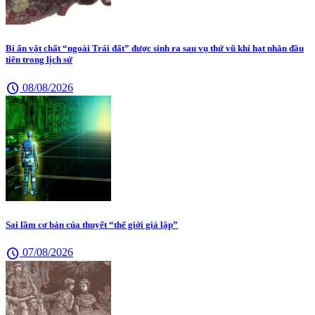
Bí ẩn vật chất “ngoài Trái đất” được sinh ra sau vụ thử vũ khí hạt nhân đầu
tiên trong lịch sử
schedule
08/08/2026
Sai lầm cơ bản của thuyết “thế giới giả lập”
schedule
07/08/2026