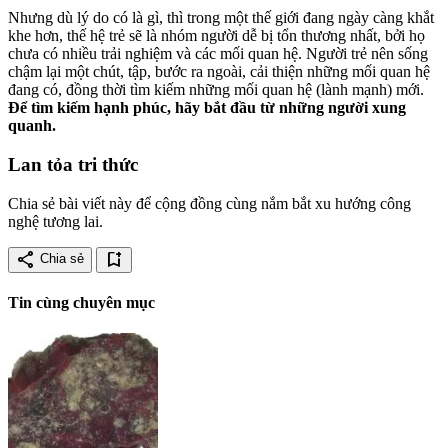
Nhưng dù lý do có là gì, thì trong một thế giới đang ngày càng khắt
khe hơn, thế hệ trẻ sẽ là nhóm người dễ bị tổn thương nhất, bởi họ
chưa có nhiều trải nghiệm và các mối quan hệ. Người trẻ nên sống
chậm lại một chút, tập, bước ra ngoài, cải thiện những mối quan hệ
đang có, đồng thời tìm kiếm những mối quan hệ (lành mạnh) mới.
Để tìm kiếm hạnh phúc, hãy bắt đầu từ những người xung
quanh.
Lan tỏa tri thức
Chia sẻ bài viết này để cộng đồng cùng nắm bắt xu hướng công
nghệ tương lai.
share
bookmark_add
Chia sẻ
Tin cùng chuyên mục