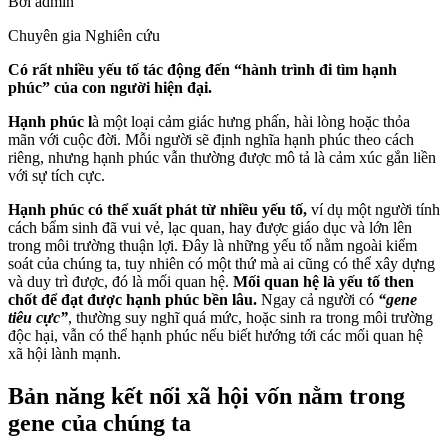
Bởi
admin
Chuyên gia Nghiên cứu
Có rất nhiều yếu tố tác động đến “hành trình đi tìm hạnh
phúc” của con người hiện đại.
Hạnh phúc l
à một loại cảm giác hưng phấn, hài lòng hoặc thỏa
mãn với cuộc đời. Mỗi người sẽ định nghĩa hạnh phúc theo cách
riêng, nhưng hạnh phúc vẫn thường được mô tả là cảm xúc gắn liền
với sự tích cực.
Hạnh phúc có thể xuất phát từ nhiều yếu tố,
ví dụ một người tính
cách bẩm sinh đã vui vẻ, lạc quan, hay được giáo dục và lớn lên
trong môi trường thuận lợi. Đây là những yếu tố nằm ngoài kiểm
soát của chúng ta, tuy nhiên có một thứ mà ai cũng có thể xây dựng
và duy trì được, đó là mối quan hệ.
Mối quan hệ là yếu tố then
chốt để đạt được hạnh phúc bền lâu.
Ngay cả người có
“gene
tiêu cực”
, thường suy nghĩ quá mức, hoặc sinh ra trong môi trường
độc hại, vẫn có thể hạnh phúc nếu biết hướng tới các mối quan hệ
xã hội lành mạnh.
Bản năng kết nối xã hội vốn nằm trong
gene của chúng ta