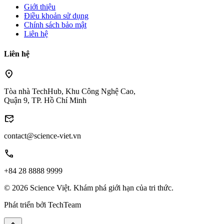
Giới thiệu
Điều khoản sử dụng
Chính sách bảo mật
Liên hệ
Liên hệ
location_on
Tòa nhà TechHub, Khu Công Nghệ Cao,
Quận 9, TP. Hồ Chí Minh
mark_email_read
contact@science-viet.vn
call
+84 28 8888 9999
© 2026 Science Việt. Khám phá giới hạn của tri thức.
Phát triển bởi
TechTeam