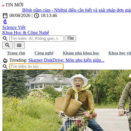
TIN MỚI
Bệnh trầm cảm - Những điều cần biết và giải pháp đơn giản đ
calendar_today
schedule
08/08/2026
|
18:13:48
biotech
Science Việt
Khoa Học & Công Nghệ
search
TÌM
search
menu
Trang chủ
Công nghệ
Khám phá khoa học
Khoa học vũ
local_fire_department
Trending:
Skarper DiskDrive: Món phụ kiện giúp...
search