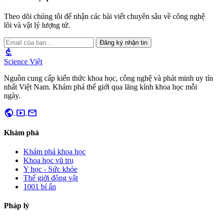
Theo dõi chúng tôi để nhận các bài viết chuyên sâu về công nghệ
lõi và vật lý lượng tử.
Đăng ký nhận tin
biotech
Science Việt
Nguồn cung cấp kiến thức khoa học, công nghệ và phát minh uy tín
nhất Việt Nam. Khám phá thế giới qua lăng kính khoa học mỗi
ngày.
public
smart_display
mail
Khám phá
Khám phá khoa học
Khoa học vũ trụ
Y học - Sức khỏe
Thế giới động vật
1001 bí ẩn
Pháp lý