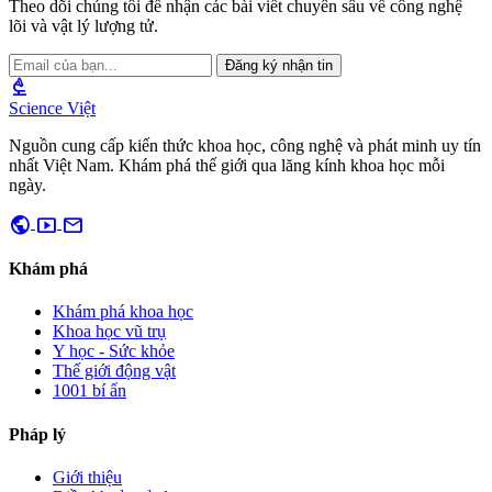
Theo dõi chúng tôi để nhận các bài viết chuyên sâu về công nghệ
lõi và vật lý lượng tử.
Đăng ký nhận tin
biotech
Science Việt
Nguồn cung cấp kiến thức khoa học, công nghệ và phát minh uy tín
nhất Việt Nam. Khám phá thế giới qua lăng kính khoa học mỗi
ngày.
public
smart_display
mail
Khám phá
Khám phá khoa học
Khoa học vũ trụ
Y học - Sức khỏe
Thế giới động vật
1001 bí ẩn
Pháp lý
Giới thiệu