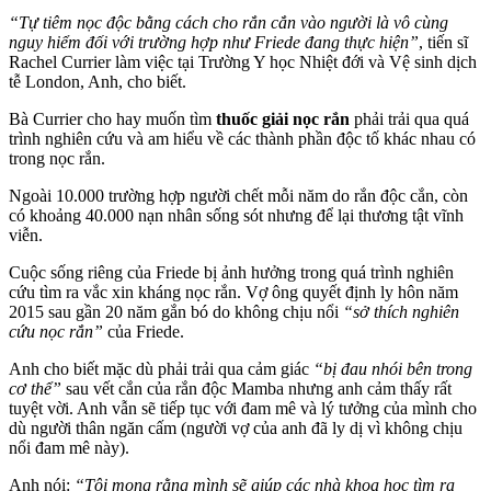
“Tự tiêm nọc độc bằng cách cho rắn cắn vào người là vô cùng
nguy hiểm đối với trường hợp như Friede đang thực hiện”
, tiến sĩ
Rachel Currier làm việc tại Trường Y học Nhiệt đới và Vệ sinh dịch
tễ London, Anh, cho biết.
Bà Currier cho hay muốn tìm
thuốc giải nọc rắn
phải trải qua quá
trình nghiên cứu và am hiểu về các thành phần độc tố khác nhau có
trong nọc rắn.
Ngoài 10.000 trường hợp người chết mỗi năm do rắn độc cắn, còn
có khoảng 40.000 nạn nhân sống sót nhưng để lại thương tật vĩnh
viễn.
Cuộc sống riêng của Friede bị ảnh hưởng trong quá trình nghiên
cứu tìm ra vắc xin kháng nọc rắn. Vợ ông quyết định ly hôn năm
2015 sau gần 20 năm gắn bó do không chịu nổi
“sở thích nghiên
cứu nọc rắn”
của Friede.
Anh cho biết mặc dù phải trải qua cảm giác
“bị đau nhói bên trong
cơ thể”
sau vết cắn của rắn độc Mamba nhưng anh cảm thấy rất
tuyệt vời. Anh vẫn sẽ tiếp tục với đam mê và lý tưởng của mình cho
dù người thân ngăn cấm (người vợ của anh đã ly dị vì không chịu
nổi đam mê này).
Anh nói:
“Tôi mong rằng mình sẽ giúp các nhà khoa học tìm ra