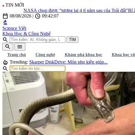
TIN MỚI
NASA chụp được “tương lai 4 tỉ năm sau của Trái đất”
Bí ẩn vậ
calendar_today
schedule
08/08/2026
|
09:42:08
biotech
Science Việt
Khoa Học & Công Nghệ
search
TÌM
search
menu
Trang chủ
Công nghệ
Khám phá khoa học
Khoa học vũ
local_fire_department
Trending:
Skarper DiskDrive: Món phụ kiện giúp...
search