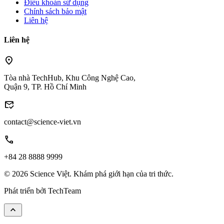
Điều khoản sử dụng
Chính sách bảo mật
Liên hệ
Liên hệ
location_on
Tòa nhà TechHub, Khu Công Nghệ Cao,
Quận 9, TP. Hồ Chí Minh
mark_email_read
contact@science-viet.vn
call
+84 28 8888 9999
© 2026 Science Việt. Khám phá giới hạn của tri thức.
Phát triển bởi
TechTeam
keyboard_arrow_up