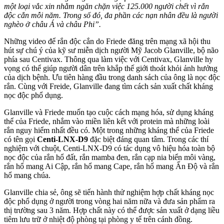
một loại vắc xin nhằm ngăn chặn việc 125.000 người chết vì rắn
độc cắn mỗi năm. Trong số đó, đa phần các nạn nhân đều là người
nghèo ở châu Á và châu Phi”.
Những video để rắn độc cắn do Friede đăng trên mạng xã hội thu
hút sự chú ý của kỹ sư miễn dịch người Mỹ Jacob Glanville, bộ não
phía sau Centivax. Thông qua làm việc với Centivax, Glanville hy
vọng có thể giúp người dân trên khắp thế giới thoát khỏi ảnh hưởng
của dịch bệnh. Ưu tiên hàng đầu trong danh sách của ông là nọc độc
rắn. Cùng với Freide, Glanville đang tìm cách sản xuất chất kháng
nọc độc phổ dụng.
Glanville và Friede muốn tạo cuộc cách mạng hóa, sử dụng kháng
thể của Friede, nhắm vào miền liên kết với protein mà những loài
rắn nguy hiểm nhất đều có. Một trong những kháng thể của Friede
có tên gọi
Centi-LNX-D9
đặc biệt đáng quan tâm. Trong các thí
nghiệm với chuột, Centi-LNX-D9 có tác dụng vô hiệu hóa toàn bộ
nọc độc của rắn hổ đất, rắn mamba đen, rắn cạp nia biển môi vàng,
rắn hổ mang Ai Cập, rắn hổ mang Cape, rắn hổ mang Ấn Độ và rắn
hổ mang chúa.
Glanville chia sẻ, ông sẽ tiến hành thử nghiệm hợp chất kháng nọc
độc phổ dụng ở người trong vòng hai năm nữa và đưa sản phẩm ra
thị trường sau 3 năm. Hợp chất này có thể được sản xuất ở dạng liều
tiêm lưu trữ ở nhiệt độ phòng tại phòng y tế trên cánh đồng.