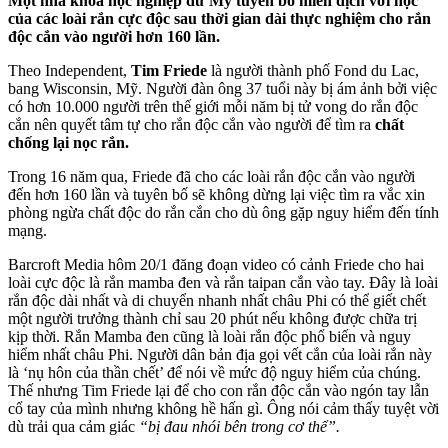
Một nhà khoa học nghiệp dư Mỹ tuyên bố miễn dịch với nọc
của các loài rắn cực độc sau thời gian dài thực nghiệm cho rắn
độc cắn vào người hơn 160 lần.
Theo Independent,
Tim Friede
là người thành phố Fond du Lac,
bang Wisconsin, Mỹ. Người đàn ông 37 tuổi này bị ám ảnh bởi việc
có hơn 10.000 người trên thế giới mỗi năm bị tử vong do rắn độc
cắn nên quyết tâm tự cho rắn độc cắn vào người để tìm ra
chất
chống lại nọc rắn.
Trong 16 năm qua, Friede đã cho các loài rắn độc cắn vào người
đến hơn 160 lần và tuyên bố sẽ không dừng lại việc tìm ra vắc xin
phòng ngừa chất độc do rắn cắn cho dù ông gặp nguy hiểm đến tính
mạng.
Barcroft Media hôm 20/1 đăng đoạn video có cảnh Friede cho hai
loài cực độc là rắn mamba đen và rắn taipan cắn vào tay. Đây là loài
rắn độc dài nhất và di chuyển nhanh nhất châu Phi có thể giết chết
một người trưởng thành chỉ sau 20 phút nếu không được chữa trị
kịp thời. Rắn Mamba đen cũng là loài rắn độc phổ biến và nguy
hiểm nhất châu Phi. Người dân bản địa gọi vết cắn của loài rắn này
là ‘nụ hôn của thần chết’ để nói về mức độ nguy hiểm của chúng.
Thế nhưng Tim Friede lại để cho con rắn độc cắn vào ngón tay lẫn
cổ tay của mình nhưng không hề hấn gì. Ông nói cảm thấy tuyệt vời
dù trải qua cảm giác
“bị đau nhói bên trong cơ thể”.