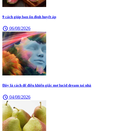
9 cách giúp bạn ổn định huyết áp
schedule
06/08/2026
Đây là cách để điều khiển giấc mơ lucid dream tại nhà
schedule
04/08/2026