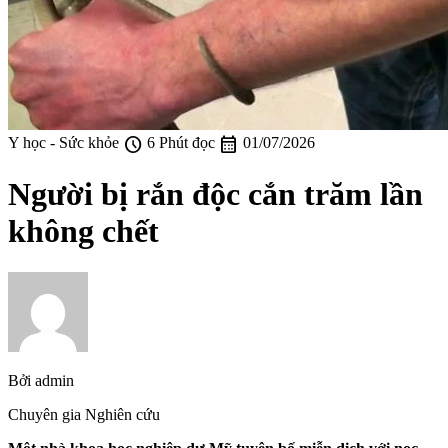
schedule
calendar_month
Y học - Sức khỏe
6 Phút đọc
01/07/2026
Người bị rắn độc cắn trăm lần
không chết
Bởi
admin
Chuyên gia Nghiên cứu