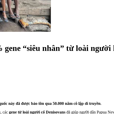
gene “siêu nhân” từ loài người
quốc này đã được bảo tồn qua 50.000 năm cô lập di truyền
.
s
, các
gene từ loài người cổ Denisovans
đã giúp người dân Papua New 