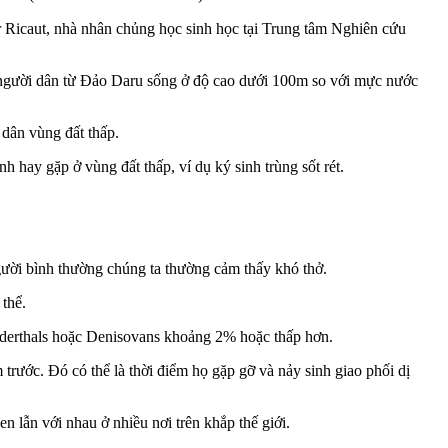
r Ricaut, nhà nhân chủng học sinh học tại Trung tâm Nghiên cứu
4 người dân từ Đảo Daru sống ở độ cao dưới 100m so với mực nước
 dân vùng đất thấp.
 hay gặp ở vùng đất thấp, ví dụ ký sinh trùng sốt rét.
người bình thường chúng ta thường cảm thấy khó thở.
thể.
derthals hoặc Denisovans khoảng 2% hoặc thấp hơn.
rước. Đó có thể là thời điểm họ gặp gỡ và nảy sinh giao phối dị
 lẫn với nhau ở nhiều nơi trên khắp thế giới.