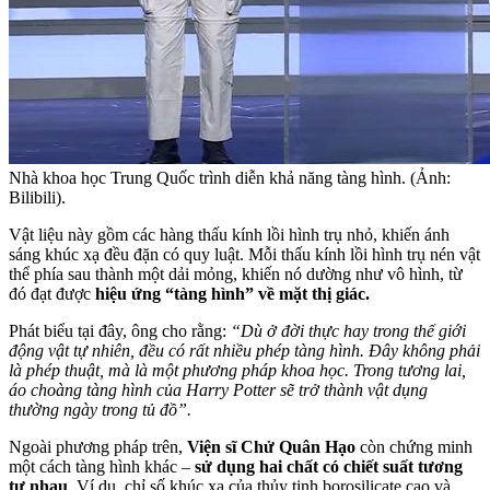
Nhà khoa học Trung Quốc trình diễn khả năng tàng hình. (Ảnh:
Bilibili).
Vật liệu này gồm các hàng thấu kính lồi hình trụ nhỏ, khiến ánh
sáng khúc xạ đều đặn có quy luật. Mỗi thấu kính lồi hình trụ nén vật
thể phía sau thành một dải mỏng, khiến nó dường như vô hình, từ
đó đạt được
hiệu ứng “tàng hình” về mặt thị giác.
Phát biểu tại đây, ông cho rằng:
“Dù ở đời thực hay trong thế giới
động vật tự nhiên, đều có rất nhiều phép tàng hình. Đây không phải
là phép thuật, mà là một phương pháp khoa học. Trong tương lai,
áo choàng tàng hình của Harry Potter sẽ trở thành vật dụng
thường ngày trong tủ đồ”.
Ngoài phương pháp trên,
Viện sĩ Chử Quân Hạo
còn chứng minh
một cách tàng hình khác –
sử dụng hai chất có chiết suất tương
tự nhau
. Ví dụ, chỉ số khúc xạ của thủy tinh borosilicate cao và