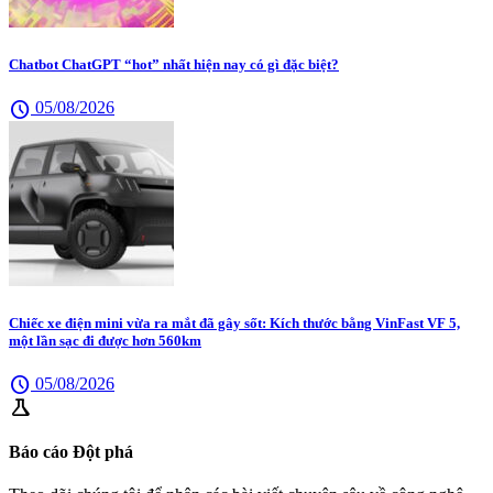
Chatbot ChatGPT “hot” nhất hiện nay có gì đặc biệt?
schedule
05/08/2026
Chiếc xe điện mini vừa ra mắt đã gây sốt: Kích thước bằng VinFast VF 5,
một lần sạc đi được hơn 560km
schedule
05/08/2026
science
Báo cáo Đột phá