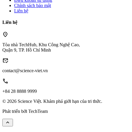
Điều khoản sử dụng
Chính sách bảo mật
Liên hệ
Liên hệ
location_on
Tòa nhà TechHub, Khu Công Nghệ Cao,
Quận 9, TP. Hồ Chí Minh
mark_email_read
contact@science-viet.vn
call
+84 28 8888 9999
© 2026 Science Việt. Khám phá giới hạn của tri thức.
Phát triển bởi
TechTeam
keyboard_arrow_up