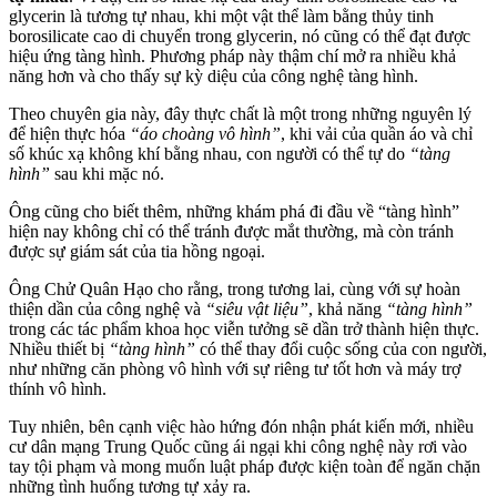
glycerin là tương tự nhau, khi một vật thể làm bằng thủy tinh
borosilicate cao di chuyển trong glycerin, nó cũng có thể đạt được
hiệu ứng tàng hình. Phương pháp này thậm chí mở ra nhiều khả
năng hơn và cho thấy sự kỳ diệu của công nghệ tàng hình.
Theo chuyên gia này, đây thực chất là một trong những nguyên lý
để hiện thực hóa
“áo choàng vô hình”
, khi vải của quần áo và chỉ
số khúc xạ không khí bằng nhau, con người có thể tự do
“tàng
hình”
sau khi mặc nó.
Ông cũng cho biết thêm, những khám phá đi đầu về “tàng hình”
hiện nay không chỉ có thể tránh được mắt thường, mà còn tránh
được sự giám sát của tia hồng ngoại.
Ông Chử Quân Hạo cho rằng, trong tương lai, cùng với sự hoàn
thiện dần của công nghệ và
“siêu vật liệu”
, khả năng
“tàng hình”
trong các tác phẩm khoa học viễn tưởng sẽ dần trở thành hiện thực.
Nhiều thiết bị
“tàng hình”
có thể thay đổi cuộc sống của con người,
như những căn phòng vô hình với sự riêng tư tốt hơn và máy trợ
thính vô hình.
Tuy nhiên, bên cạnh việc hào hứng đón nhận phát kiến mới, nhiều
cư dân mạng Trung Quốc cũng ái ngại khi công nghệ này rơi vào
tay tội phạm và mong muốn luật pháp được kiện toàn để ngăn chặn
những tình huống tương tự xảy ra.