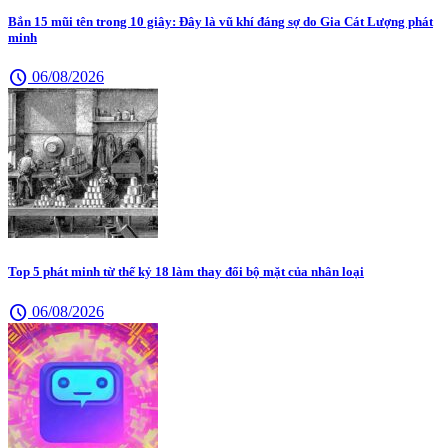
Bắn 15 mũi tên trong 10 giây: Đây là vũ khí đáng sợ do Gia Cát Lượng phát
minh
schedule
06/08/2026
Top 5 phát minh từ thế kỷ 18 làm thay đổi bộ mặt của nhân loại
schedule
06/08/2026