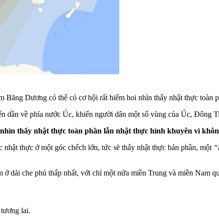
 Băng Dương có thể có cơ hội rất hiếm hoi nhìn thấy nhật thực toàn p
ến dần về phía nước Úc, khiến người dân một số vùng của Úc, Đông Ti
 nhìn thấy nhật thực toàn phần lẫn nhật thực hình khuyên vì khô
 nhật thực ở một góc chếch lớn, tức sẽ thấy nhật thực bán phần, một
“
m ở dải che phủ thấp nhất, với chỉ một nửa miền Trung và miền Nam qu
tương lai.