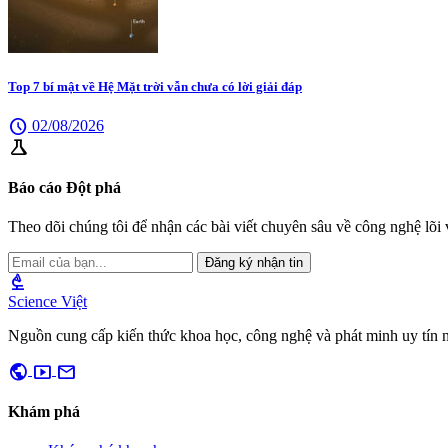
Top 7 bí mật về Hệ Mặt trời vẫn chưa có lời giải đáp
schedule
02/08/2026
science
Báo cáo Đột phá
Theo dõi chúng tôi để nhận các bài viết chuyên sâu về công nghệ lõi v
Đăng ký nhận tin
biotech
Science Việt
Nguồn cung cấp kiến thức khoa học, công nghệ và phát minh uy tín 
public
smart_display
mail
Khám phá