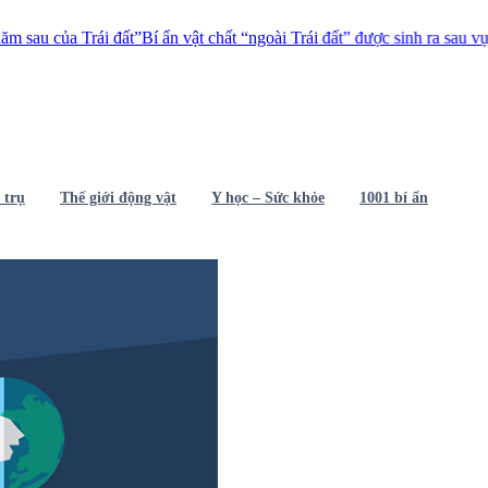
 Trái đất”
Bí ẩn vật chất “ngoài Trái đất” được sinh ra sau vụ thử vũ kh
 trụ
Thế giới động vật
Y học – Sức khỏe
1001 bí ẩn