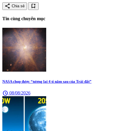
share
bookmark_add
Chia sẻ
Tin cùng chuyên mục
NASA chụp được “tương lai 4 tỉ năm sau của Trái đất”
schedule
08/08/2026