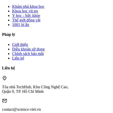
Khám phá khoa học
Khoa học vũ trụ
Y học - Sức khỏe
Thế giới động vật
1001 bí ẩn
Pháp lý
Giới thiệu
Điều khoản sử dụng
Chính sách bảo mật
Liên hệ
Liên hệ
location_on
Tòa nhà TechHub, Khu Công Nghệ Cao,
Quận 9, TP. Hồ Chí Minh
mark_email_read
contact@science-viet.vn