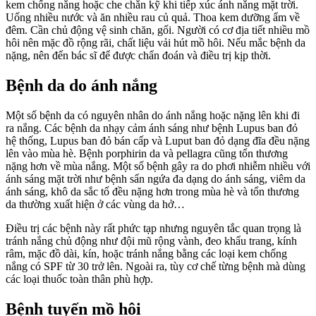
kem chống nắng hoặc che chắn kỹ khi tiếp xúc ánh nắng mặt trời.
Uống nhiều nước và ăn nhiều rau củ quả. Thoa kem dưỡng ẩm về
đêm. Cần chủ động vệ sinh chăn, gối. Người có cơ địa tiết nhiều mồ
hôi nên mặc đồ rộng rãi, chất liệu vải hút mồ hôi. Nếu mắc bệnh da
nặng, nên đến bác sĩ để được chẩn đoán và điều trị kịp thời.
Bệnh da do ánh nắng
Một số bệnh da có nguyên nhân do ánh nắng hoặc nặng lên khi đi
ra nắng. Các bệnh da nhạy cảm ánh sáng như bệnh Lupus ban đỏ
hệ thống, Lupus ban đỏ bán cấp và Luput ban đỏ dạng đĩa đều nặng
lên vào mùa hè. Bệnh porphirin da và pellagra cũng tổn thương
nặng hơn về mùa nắng. Một số bệnh gây ra do phơi nhiễm nhiều với
ánh sáng mặt trời như bệnh sẩn ngứa đa dạng do ánh sáng, viêm da
ánh sáng, khô da sắc tố đều nặng hơn trong mùa hè và tổn thương
da thường xuất hiện ở các vùng da hở…
Điều trị các bệnh này rất phức tạp nhưng nguyên tắc quan trọng là
tránh nắng chủ động như đội mũ rộng vành, đeo khẩu trang, kính
râm, mặc đồ dài, kín, hoặc tránh nắng bằng các loại kem chống
nắng có SPF từ 30 trở lên. Ngoài ra, tùy cơ chế từng bệnh mà dùng
các loại thuốc toàn thân phù hợp.
Bệnh tuyến mồ hôi