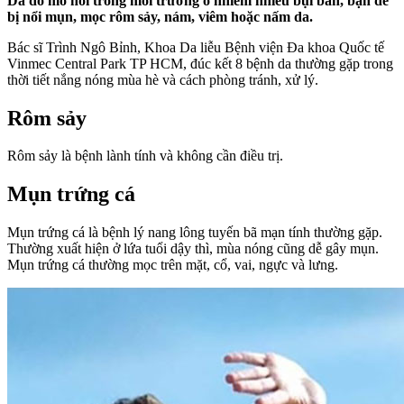
Da đổ mồ hôi trong môi trường ô nhiễm nhiều bụi bẩn, bạn dễ
bị nổi mụn, mọc rôm sảy, nám, viêm hoặc nấm da.
Bác sĩ Trình Ngô Bỉnh, Khoa Da liễu Bệnh viện Đa khoa Quốc tế
Vinmec Central Park TP HCM, đúc kết 8 bệnh da thường gặp trong
thời tiết nắng nóng mùa hè và cách phòng tránh, xử lý.
Rôm sảy
Rôm sảy là bệnh lành tính và không cần điều trị.
Mụn trứng cá
Mụn trứng cá là bệnh lý nang lông tuyến bã mạn tính thường gặp.
Thường xuất hiện ở lứa tuổi dậy thì, mùa nóng cũng dễ gây mụn.
Mụn trứng cá thường mọc trên mặt, cổ, vai, ngực và lưng.