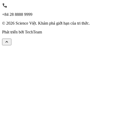
call
+84 28 8888 9999
© 2026 Science Việt. Khám phá giới hạn của tri thức.
Phát triển bởi
TechTeam
keyboard_arrow_up