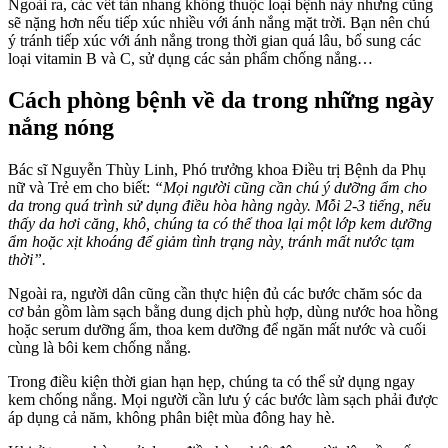
Ngoài ra, các vết tàn nhang không thuộc loại bệnh này nhưng cũng
sẽ nặng hơn nếu tiếp xúc nhiều với ánh nắng mặt trời. Bạn nên chú
ý tránh tiếp xúc với ánh nắng trong thời gian quá lâu, bổ sung các
loại vitamin B và C, sử dụng các sản phẩm chống nắng…
Cách phòng bệnh về da trong những ngày
nắng nóng
Bác sĩ Nguyễn Thùy Linh, Phó trưởng khoa Điều trị Bệnh da Phụ
nữ và Trẻ em cho biết:
“Mọi người cũng cần chú ý dưỡng ẩm cho
da trong quá trình sử dụng điều hòa hàng ngày. Mỗi 2-3 tiếng, nếu
thấy da hơi căng, khô, chúng ta có thể thoa lại một lớp kem dưỡng
ẩm hoặc xịt khoáng để giảm tình trạng này, tránh mất nước tạm
thời”.
Ngoài ra, người dân cũng cần thực hiện đủ các bước chăm sóc da
cơ bản gồm làm sạch bằng dung dịch phù hợp, dùng nước hoa hồng
hoặc serum dưỡng ẩm, thoa kem dưỡng để ngăn mất nước và cuối
cùng là bôi kem chống nắng.
Trong điều kiện thời gian hạn hẹp, chúng ta có thể sử dụng ngay
kem chống nắng. Mọi người cần lưu ý các bước làm sạch phải được
áp dụng cả năm, không phân biệt mùa đông hay hè.