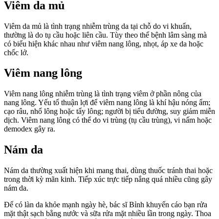
Viêm da mủ
Viêm da mủ là tình trạng nhiễm trùng da tại chỗ do vi khuẩn,
thường là do tụ cầu hoặc liên cầu. Tùy theo thể bệnh lâm sàng mà
có biểu hiện khác nhau như viêm nang lông, nhọt, áp xe da hoặc
chốc lở.
Viêm nang lông
Viêm nang lông nhiễm trùng là tình trạng viêm ở phần nông của
nang lông. Yếu tố thuận lợi để viêm nang lông là khí hậu nóng ẩm;
cạo râu, nhổ lông hoặc tẩy lông; người bị tiểu đường, suy giảm miễn
dịch. Viêm nang lông có thể do vi trùng (tụ cầu trùng), vi nấm hoặc
demodex gây ra.
Nám da
Nám da thường xuất hiện khi mang thai, dùng thuốc tránh thai hoặc
trong thời kỳ mãn kinh. Tiếp xúc trực tiếp nắng quá nhiều cũng gây
nám da.
Để có làn da khỏe mạnh ngày hè, bác sĩ Bỉnh khuyến cáo bạn rửa
mặt thật sạch bằng nước và sữa rửa mặt nhiều lần trong ngày. Thoa