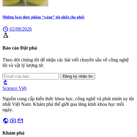
Những loại thực phẩm “vàng” tốt nhất cho phổi
schedule
02/08/2026
science
Báo cáo Đột phá
Theo dõi chúng tôi để nhận các bài viết chuyên sâu về công nghệ
lõi và vật lý lượng tử.
Đăng ký nhận tin
biotech
Science Việt
Nguồn cung cấp kiến thức khoa học, công nghệ và phát minh uy tín
nhất Việt Nam. Khám phá thế giới qua lăng kính khoa học mỗi
ngày.
public
smart_display
mail
Khám phá