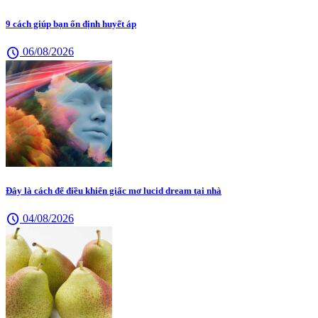
9 cách giúp bạn ổn định huyết áp
schedule
06/08/2026
Đây là cách để điều khiển giấc mơ lucid dream tại nhà
schedule
04/08/2026