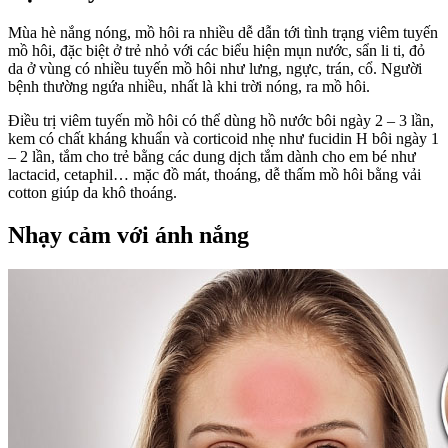
Mùa hè nắng nóng, mồ hôi ra nhiều dễ dẫn tới tình trạng viêm tuyến
mồ hôi, đặc biệt ở trẻ nhỏ với các biểu hiện mụn nước, sẩn li ti, đỏ
da ở vùng có nhiều tuyến mồ hôi như lưng, ngực, trán, cổ. Người
bệnh thường ngứa nhiều, nhất là khi trời nóng, ra mồ hôi.
Điều trị viêm tuyến mồ hôi có thể dùng hồ nước bôi ngày 2 – 3 lần,
kem có chất kháng khuẩn và corticoid nhẹ như fucidin H bôi ngày 1
– 2 lần, tắm cho trẻ bằng các dung dịch tắm dành cho em bé như
lactacid, cetaphil… mặc đồ mát, thoáng, dễ thấm mồ hôi bằng vải
cotton giúp da khô thoáng.
Nhạy cảm với ánh nắng