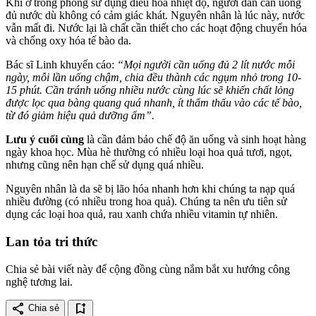
Khi ở trong phòng sử dụng điều hòa nhiệt độ, người dân cần uống
đủ nước dù không có cảm giác khát. Nguyên nhân là lúc này, nước
vẫn mất đi. Nước lại là chất cần thiết cho các hoạt động chuyển hóa
và chống oxy hóa tế bào da.
Bác sĩ Linh khuyến cáo:
“Mọi người cần uống đủ 2 lít nước mỗi
ngày, mỗi lần uống chậm, chia đều thành các ngụm nhỏ trong 10-
15 phút. Cần tránh uống nhiều nước cùng lúc sẽ khiến chất lỏng
được lọc qua bàng quang quá nhanh, ít thẩm thấu vào các tế bào,
từ đó giảm hiệu quả dưỡng ẩm”.
Lưu ý cuối cùng
là cần đảm bảo chế độ ăn uống và sinh hoạt hàng
ngày khoa học. Mùa hè thường có nhiều loại hoa quả tươi, ngọt,
nhưng cũng nên hạn chế sử dụng quá nhiều.
Nguyên nhân là da sẽ bị lão hóa nhanh hơn khi chúng ta nạp quá
nhiều đường (có nhiều trong hoa quả). Chúng ta nên ưu tiên sử
dụng các loại hoa quả, rau xanh chứa nhiều vitamin tự nhiên.
Lan tỏa tri thức
Chia sẻ bài viết này để cộng đồng cùng nắm bắt xu hướng công
nghệ tương lai.
share
bookmark_add
Chia sẻ