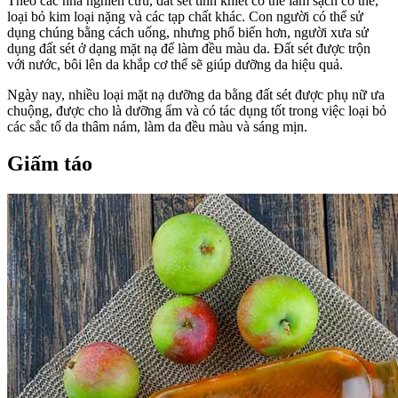
Theo các nhà nghiên cứu, đất sét tinh khiết có thể làm sạch cơ thể,
loại bỏ kim loại nặng và các tạp chất khác. Con người có thể sử
dụng chúng bằng cách uống, nhưng phổ biến hơn, người xưa sử
dụng đất sét ở dạng mặt nạ để làm đều màu da. Đất sét được trộn
với nước, bôi lên da khắp cơ thể sẽ giúp dưỡng da hiệu quả.
Ngày nay, nhiều loại mặt nạ dưỡng da bằng đất sét được phụ nữ ưa
chuộng, được cho là dưỡng ẩm và có tác dụng tốt trong việc loại bỏ
các sắc tố da thâm nám, làm da đều màu và sáng mịn.
Giấm táo