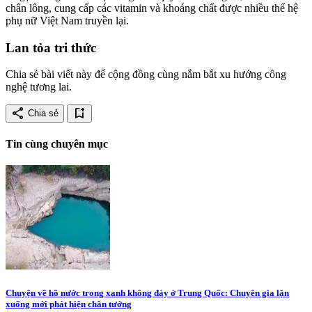
chân lông, cung cấp các vitamin và khoáng chất được nhiều thế hệ
phụ nữ Việt Nam truyền lại.
Lan tỏa tri thức
Chia sẻ bài viết này để cộng đồng cùng nắm bắt xu hướng công
nghệ tương lai.
share
bookmark_add
Chia sẻ
Tin cùng chuyên mục
Chuyện về hồ nước trong xanh không đáy ở Trung Quốc: Chuyên gia lặn
xuống mới phát hiện chân tướng