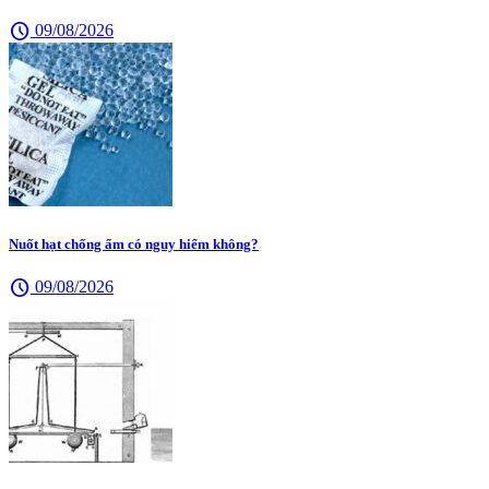
schedule
09/08/2026
Nuốt hạt chống ẩm có nguy hiểm không?
schedule
09/08/2026