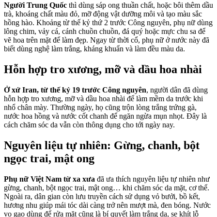
Người Trung Quốc
thì dùng sáp ong thuần chất, hoặc bôi thêm dầu
trà, khoáng chất màu đỏ, mỡ động vật dưỡng môi và tạo màu sắc
hồng hào. Khoảng từ thế kỷ thứ 2 trước Công nguyên, phụ nữ dùng
lông chim, vảy cá, cánh chuồn chuồn, đá quý hoặc mực chu sa để
vẽ hoa trên mặt để làm đẹp. Ngay từ thời cổ, phụ nữ ở nước này đã
biết dùng nghệ làm trắng, kháng khuẩn và làm đều màu da.
Hỗn hợp tro xương, mỡ và dầu hoa nhài
Ở xứ Iran, từ thế kỷ 19 trước Công nguyên
, người dân đã dùng
hỗn hợp tro xương, mỡ và dầu hoa nhài để làm mềm da trước khi
nhổ chân mày. Thường ngày, họ cũng trộn lòng trắng trứng gà,
nước hoa hồng và nước cốt chanh để ngăn ngừa mụn nhọt. Đây là
cách chăm sóc da vẫn còn thông dụng cho tới ngày nay.
Nguyên liệu tự nhiên: Gừng, chanh, bột
ngọc trai, mật ong
Phụ nữ Việt Nam từ xa xưa
đã ưa thích nguyên liệu tự nhiên như
gừng, chanh, bột ngọc trai, mật ong… khi chăm sóc da mặt, cơ thể.
Ngoài ra, dân gian còn lưu truyền cách sử dụng vỏ bưởi, bồ kết,
hương nhu giúp mái tóc dài càng trở nên mượt mà, đen bóng. Nước
vo gạo dùng để rửa mặt cũng là bí quyết làm trắng da, se khít lỗ