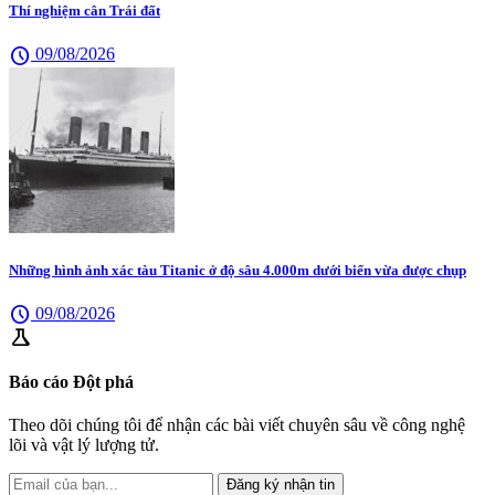
Thí nghiệm cân Trái đất
schedule
09/08/2026
Những hình ảnh xác tàu Titanic ở độ sâu 4.000m dưới biển vừa được chụp
schedule
09/08/2026
science
Báo cáo Đột phá
Theo dõi chúng tôi để nhận các bài viết chuyên sâu về công nghệ
lõi và vật lý lượng tử.
Đăng ký nhận tin