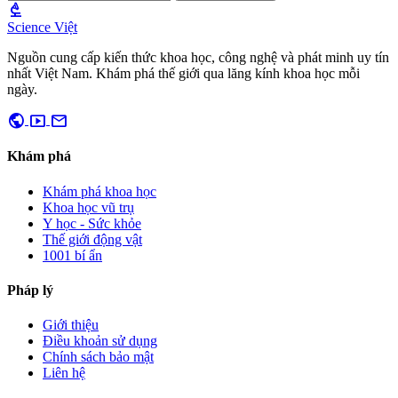
biotech
Science Việt
Nguồn cung cấp kiến thức khoa học, công nghệ và phát minh uy tín
nhất Việt Nam. Khám phá thế giới qua lăng kính khoa học mỗi
ngày.
public
smart_display
mail
Khám phá
Khám phá khoa học
Khoa học vũ trụ
Y học - Sức khỏe
Thế giới động vật
1001 bí ẩn
Pháp lý
Giới thiệu
Điều khoản sử dụng
Chính sách bảo mật
Liên hệ