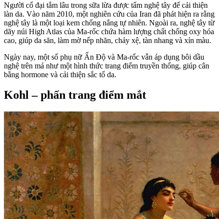
Người cổ đại tắm lâu trong sữa lừa được tẩm nghệ tây để cải thiện
làn da. Vào năm 2010, một nghiên cứu của Iran đã phát hiện ra rằng
nghệ tây là một loại kem chống nắng tự nhiên. Ngoài ra, nghệ tây từ
dãy núi High Atlas của Ma-rốc chứa hàm lượng chất chống oxy hóa
cao, giúp da săn, làm mờ nếp nhăn, chảy xệ, tàn nhang và xỉn màu.
Ngày nay, một số phụ nữ Ấn Độ và Ma-rốc vẫn áp dụng bôi dầu
nghệ trên má như một hình thức trang điểm truyền thống, giúp cân
bằng hormone và cải thiện sắc tố da.
Kohl – phấn trang điểm mắt