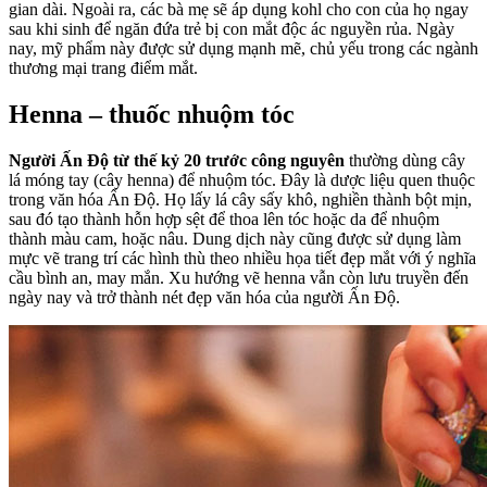
gian dài. Ngoài ra, các bà mẹ sẽ áp dụng kohl cho con của họ ngay
sau khi sinh để ngăn đứa trẻ bị con mắt độc ác nguyền rủa. Ngày
nay, mỹ phẩm này được sử dụng mạnh mẽ, chủ yếu trong các ngành
thương mại trang điểm mắt.
Henna – thuốc nhuộm tóc
Người Ấn Độ từ thế kỷ 20 trước công nguyên
thường dùng cây
lá móng tay (cây henna) để nhuộm tóc. Đây là dược liệu quen thuộc
trong văn hóa Ấn Độ. Họ lấy lá cây sấy khô, nghiền thành bột mịn,
sau đó tạo thành hỗn hợp sệt để thoa lên tóc hoặc da để nhuộm
thành màu cam, hoặc nâu. Dung dịch này cũng được sử dụng làm
mực vẽ trang trí các hình thù theo nhiều họa tiết đẹp mắt với ý nghĩa
cầu bình an, may mắn. Xu hướng vẽ henna vẫn còn lưu truyền đến
ngày nay và trở thành nét đẹp văn hóa của người Ấn Độ.