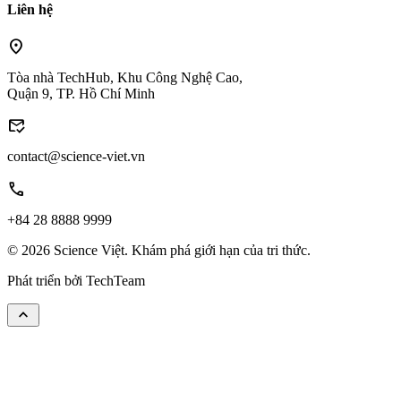
Liên hệ
location_on
Tòa nhà TechHub, Khu Công Nghệ Cao,
Quận 9, TP. Hồ Chí Minh
mark_email_read
contact@science-viet.vn
call
+84 28 8888 9999
© 2026 Science Việt. Khám phá giới hạn của tri thức.
Phát triển bởi
TechTeam
keyboard_arrow_up