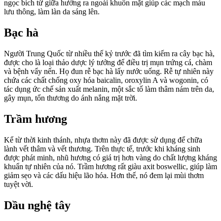
ngọc bích từ giữa hướng ra ngoài khuôn mặt giúp các mạch máu
lưu thông, làm làn da sáng lên.
Bạc hà
Người Trung Quốc từ nhiều thế kỷ trước đã tìm kiếm ra cây bạc hà,
được cho là loại thảo dược lý tưởng để điều trị mụn trứng cá, chàm
và bệnh vẩy nến. Họ đun rễ bạc hà lấy nước uống. Rễ tự nhiên này
chứa các chất chống oxy hóa baicalin, oroxylin A và wogonin, có
tác dụng ức chế sản xuất melanin, một sắc tố làm thâm nám trên da,
gây mụn, tổn thương do ánh nắng mặt trời.
Trầm hương
Kể từ thời kinh thánh, nhựa thơm này đã được sử dụng để chữa
lành vết thâm và vết thương. Trên thực tế, trước khi kháng sinh
được phát minh, nhũ hương có giá trị hơn vàng do chất lượng kháng
khuẩn tự nhiên của nó. Trầm hương rất giàu axit boswellic, giúp làm
giảm sẹo và các dấu hiệu lão hóa. Hơn thế, nó đem lại mùi thơm
tuyệt vời.
Dầu nghệ tây