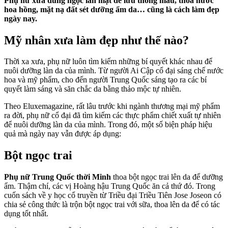
Phụ nữ xưa dùng ngọc lăn mặt để lưu thông máu, thoa nước
hoa hồng, mặt nạ đất sét dưỡng ẩm da… cũng là cách làm đẹp
ngày nay.
Mỹ nhân xưa làm đẹp như thế nào?
Thời xa xưa, phụ nữ luôn tìm kiếm những bí quyết khác nhau để
nuôi dưỡng làn da của mình. Từ người Ai Cập cổ đại sáng chế nước
hoa và mỹ phẩm, cho đến người Trung Quốc sáng tạo ra các bí
quyết làm sáng và săn chắc da bằng thảo mộc tự nhiên.
Theo Eluxemagazine, rất lâu trước khi ngành thương mại mỹ phẩm
ra đời, phụ nữ cổ đại đã tìm kiếm các thực phẩm chiết xuất tự nhiên
để nuôi dưỡng làn da của mình. Trong đó, một số biện pháp hiệu
quả mà ngày nay vẫn được áp dụng:
Bột ngọc trai
Phụ nữ Trung Quốc thời Minh
thoa bột ngọc trai lên da để dưỡng
ẩm. Thậm chí, các vị Hoàng hậu Trung Quốc ăn cả thứ đó. Trong
cuốn sách về y học cổ truyền từ Triều đại Triều Tiên Jose Joseon có
chia sẻ công thức là trộn bột ngọc trai với sữa, thoa lên da để có tác
dụng tốt nhất.