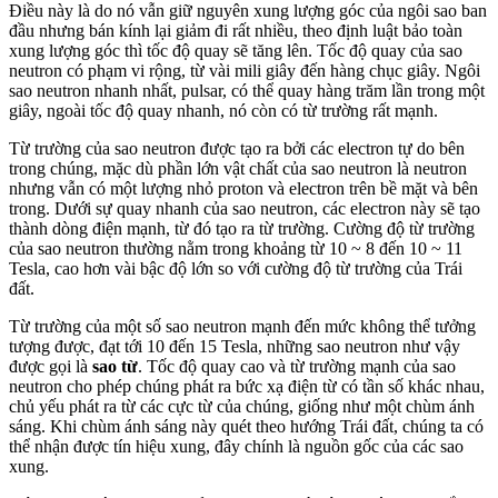
Điều này là do nó vẫn giữ nguyên xung lượng góc của ngôi sao ban
đầu nhưng bán kính lại giảm đi rất nhiều, theo định luật bảo toàn
xung lượng góc thì tốc độ quay sẽ tăng lên. Tốc độ quay của sao
neutron có phạm vi rộng, từ vài mili giây đến hàng chục giây. Ngôi
sao neutron nhanh nhất, pulsar, có thể quay hàng trăm lần trong một
giây, ngoài tốc độ quay nhanh, nó còn có từ trường rất mạnh.
Từ trường của sao neutron được tạo ra bởi các electron tự do bên
trong chúng, mặc dù phần lớn vật chất của sao neutron là neutron
nhưng vẫn có một lượng nhỏ proton và electron trên bề mặt và bên
trong. Dưới sự quay nhanh của sao neutron, các electron này sẽ tạo
thành dòng điện mạnh, từ đó tạo ra từ trường. Cường độ từ trường
của sao neutron thường nằm trong khoảng từ 10 ~ 8 đến 10 ~ 11
Tesla, cao hơn vài bậc độ lớn so với cường độ từ trường của Trái
đất.
Từ trường của một số sao neutron mạnh đến mức không thể tưởng
tượng được, đạt tới 10 đến 15 Tesla, những sao neutron như vậy
được gọi là
sao từ
. Tốc độ quay cao và từ trường mạnh của sao
neutron cho phép chúng phát ra bức xạ điện từ có tần số khác nhau,
chủ yếu phát ra từ các cực từ của chúng, giống như một chùm ánh
sáng. Khi chùm ánh sáng này quét theo hướng Trái đất, chúng ta có
thể nhận được tín hiệu xung, đây chính là nguồn gốc của các sao
xung.