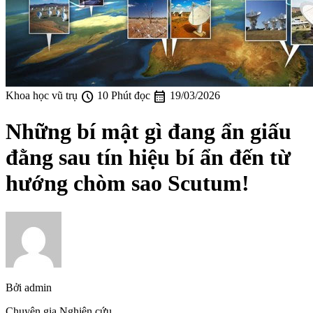
schedule
calendar_month
Khoa học vũ trụ
10 Phút đọc
19/03/2026
Những bí mật gì đang ẩn giấu
đằng sau tín hiệu bí ẩn đến từ
hướng chòm sao Scutum!
Bởi
admin
Chuyên gia Nghiên cứu