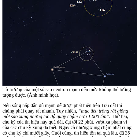
Từ trường của một số sao neutron mạnh đến mức không thể tưởng
tượng được. (Ảnh minh họa).
Nếu sóng hấp dẫn đủ mạnh để được phát hiện trên Trái đất thì
chúng phải quay rất nhanh. Tuy nhiên
, “mục tiêu trông rất giống
một sao xung nhưng tốc độ quay chậm hơn 1.000 lần”.
Thứ hai,
chu kỳ của tín hiệu này quá dài, đạt tới 22 phút, vượt xa phạm vi
của các chu kỳ xung đã biết. Ngay cả những xung chậm nhất cũng
có chu kỳ chỉ mười giây. Cuối cùng, tín hiệu tồn tại quá lâu, đã 35