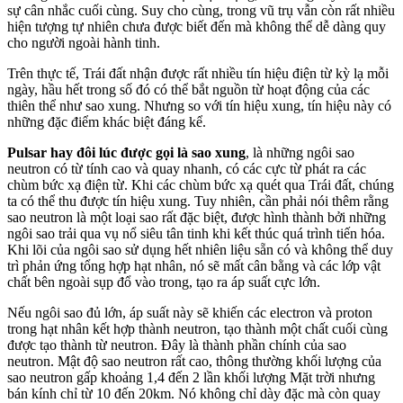
sự cân nhắc cuối cùng. Suy cho cùng, trong vũ trụ vẫn còn rất nhiều
hiện tượng tự nhiên chưa được biết đến mà không thể dễ dàng quy
cho người ngoài hành tinh.
Trên thực tế, Trái đất nhận được rất nhiều tín hiệu điện từ kỳ lạ mỗi
ngày, hầu hết trong số đó có thể bắt nguồn từ hoạt động của các
thiên thể như sao xung. Nhưng so với tín hiệu xung, tín hiệu này có
những đặc điểm khác biệt đáng kể.
Pulsar hay đôi lúc được gọi là sao xung
, là những ngôi sao
neutron có từ tính cao và quay nhanh, có các cực từ phát ra các
chùm bức xạ điện từ. Khi các chùm bức xạ quét qua Trái đất, chúng
ta có thể thu được tín hiệu xung. Tuy nhiên, cần phải nói thêm rằng
sao neutron là một loại sao rất đặc biệt, được hình thành bởi những
ngôi sao trải qua vụ nổ siêu tân tinh khi kết thúc quá trình tiến hóa.
Khi lõi của ngôi sao sử dụng hết nhiên liệu sẵn có và không thể duy
trì phản ứng tổng hợp hạt nhân, nó sẽ mất cân bằng và các lớp vật
chất bên ngoài sụp đổ vào trong, tạo ra áp suất cực lớn.
Nếu ngôi sao đủ lớn, áp suất này sẽ khiến các electron và proton
trong hạt nhân kết hợp thành neutron, tạo thành một chất cuối cùng
được tạo thành từ neutron. Đây là thành phần chính của sao
neutron. Mật độ sao neutron rất cao, thông thường khối lượng của
sao neutron gấp khoảng 1,4 đến 2 lần khối lượng Mặt trời nhưng
bán kính chỉ từ 10 đến 20km. Nó không chỉ dày đặc mà còn quay