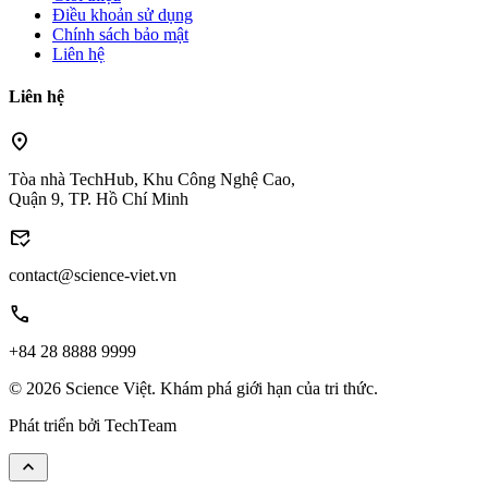
Điều khoản sử dụng
Chính sách bảo mật
Liên hệ
Liên hệ
location_on
Tòa nhà TechHub, Khu Công Nghệ Cao,
Quận 9, TP. Hồ Chí Minh
mark_email_read
contact@science-viet.vn
call
+84 28 8888 9999
© 2026 Science Việt. Khám phá giới hạn của tri thức.
Phát triển bởi
TechTeam
keyboard_arrow_up