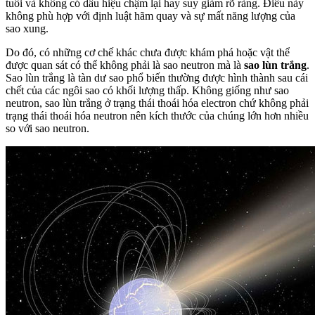
tuổi và không có dấu hiệu chậm lại hay suy giảm rõ ràng. Điều này
không phù hợp với định luật hãm quay và sự mất năng lượng của
sao xung.
Do đó, có những cơ chế khác chưa được khám phá hoặc vật thể
được quan sát có thể không phải là sao neutron mà là
sao lùn trắng
.
Sao lùn trắng là tàn dư sao phổ biến thường được hình thành sau cái
chết của các ngôi sao có khối lượng thấp. Không giống như sao
neutron, sao lùn trắng ở trạng thái thoái hóa electron chứ không phải
trạng thái thoái hóa neutron nên kích thước của chúng lớn hơn nhiều
so với sao neutron.