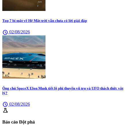
Top 7 bí mật về Hệ Mặt trời vẫn chưa có lời giải đáp
schedule
02/08/2026
Ông chủ SpaceX Elon Musk tiết lộ phi thuyền vũ trụ và UFO thách thức vật
lý?
schedule
02/08/2026
science
Báo cáo Đột phá