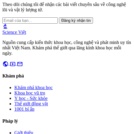
Theo dõi chúng tôi để nhận các bài viết chuyên sâu về công nghệ
lõi và vật lý lượng tử.
Đăng ký nhận tin
biotech
Science Việt
Nguồn cung cấp kiến thức khoa học, công nghệ và phát minh uy tín
nhất Việt Nam. Khám phá thế giới qua lăng kính khoa học mỗi
ngày.
public
smart_display
mail
Khám phá
Khám phá khoa học
Khoa học vũ trụ
Y học - Sức khỏe
Thế giới động vật
1001 bí ẩn
Pháp lý
Giới thiệu