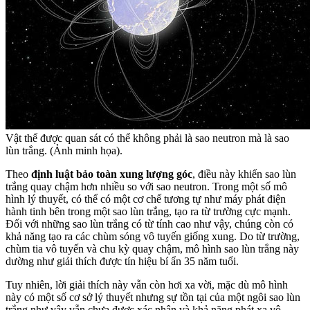
Vật thể được quan sát có thể không phải là sao neutron mà là sao
lùn trắng. (Ảnh minh họa).
Theo
định luật bảo toàn xung lượng góc
, điều này khiến sao lùn
trắng quay chậm hơn nhiều so với sao neutron. Trong một số mô
hình lý thuyết, có thể có một cơ chế tương tự như máy phát điện
hành tinh bên trong một sao lùn trắng, tạo ra từ trường cực mạnh.
Đối với những sao lùn trắng có từ tính cao như vậy, chúng còn có
khả năng tạo ra các chùm sóng vô tuyến giống xung. Do từ trường,
chùm tia vô tuyến và chu kỳ quay chậm, mô hình sao lùn trắng này
dường như giải thích được tín hiệu bí ẩn 35 năm tuổi.
Tuy nhiên, lời giải thích này vẫn còn hơi xa vời, mặc dù mô hình
này có một số cơ sở lý thuyết nhưng sự tồn tại của một ngôi sao lùn
trắng như vậy vẫn chưa được xác nhận và khả năng phát xạ vô