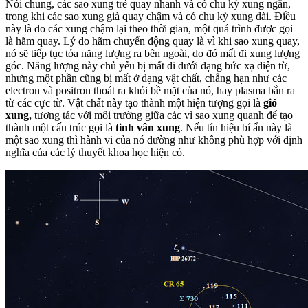
Nói chung, các sao xung trẻ quay nhanh và có chu kỳ xung ngắn,
trong khi các sao xung già quay chậm và có chu kỳ xung dài. Điều
này là do các xung chậm lại theo thời gian, một quá trình được gọi
là hãm quay. Lý do hãm chuyển động quay là vì khi sao xung quay,
nó sẽ tiếp tục tỏa năng lượng ra bên ngoài, do đó mất đi xung lượng
góc. Năng lượng này chủ yếu bị mất đi dưới dạng bức xạ điện từ,
nhưng một phần cũng bị mất ở dạng vật chất, chẳng hạn như các
electron và positron thoát ra khỏi bề mặt của nó, hay plasma bắn ra
từ các cực từ. Vật chất này tạo thành một hiện tượng gọi là
gió
xung,
tương tác với môi trường giữa các vì sao xung quanh để tạo
thành một cấu trúc gọi là
tinh vân xung
. Nếu tín hiệu bí ẩn này là
một sao xung thì hành vi của nó dường như không phù hợp với định
nghĩa của các lý thuyết khoa học hiện có.