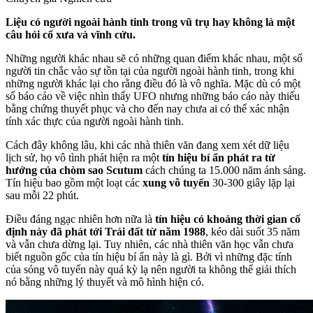
Liệu có người ngoài hành tinh trong vũ trụ hay không là một
câu hỏi cổ xưa và vĩnh cửu.
Những người khác nhau sẽ có những quan điểm khác nhau, một số
người tin chắc vào sự tồn tại của người ngoài hành tinh, trong khi
những người khác lại cho rằng điều đó là vô nghĩa. Mặc dù có một
số báo cáo về việc nhìn thấy UFO nhưng những báo cáo này thiếu
bằng chứng thuyết phục và cho đến nay chưa ai có thể xác nhận
tính xác thực của người ngoài hành tinh.
Cách đây không lâu, khi các nhà thiên văn đang xem xét dữ liệu
lịch sử, họ vô tình phát hiện ra một
tín hiệu bí ẩn phát ra từ
hướng của chòm sao Scutum
cách chúng ta 15.000 năm ánh sáng.
Tín hiệu bao gồm một loạt các
xung vô tuyến
30-300 giây lặp lại
sau mỗi 22 phút.
Điều đáng ngạc nhiên hơn nữa là
tín hiệu có khoảng thời gian cố
định này đã phát tới Trái đất từ năm 1988
, kéo dài suốt 35 năm
và vẫn chưa dừng lại. Tuy nhiên, các nhà thiên văn học vẫn chưa
biết nguồn gốc của tín hiệu bí ẩn này là gì. Bởi vì những đặc tính
của sóng vô tuyến này quá kỳ lạ nên người ta không thể giải thích
nó bằng những lý thuyết và mô hình hiện có.