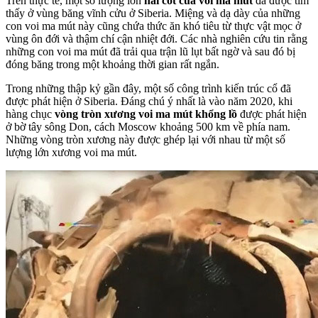
Trên thực tế, một số lượng lớn
hài cốt của voi ma mút
đã được tìm
thấy ở vùng băng vĩnh cửu ở Siberia. Miệng và dạ dày của những
con voi ma mút này cũng chứa thức ăn khó tiêu từ thực vật mọc ở
vùng ôn đới và thậm chí cận nhiệt đới. Các nhà nghiên cứu tin rằng
những con voi ma mút đã trải qua trận lũ lụt bất ngờ và sau đó bị
đóng băng trong một khoảng thời gian rất ngắn.
Trong những thập kỷ gần đây, một số công trình kiến trúc cổ đã
được phát hiện ở Siberia. Đáng chú ý nhất là vào năm 2020, khi
hàng chục
vòng tròn xương voi ma mút khổng lồ
được phát hiện
ở bờ tây sông Don, cách Moscow khoảng 500 km về phía nam.
Những vòng tròn xương này được ghép lại với nhau từ một số
lượng lớn xương voi ma mút.