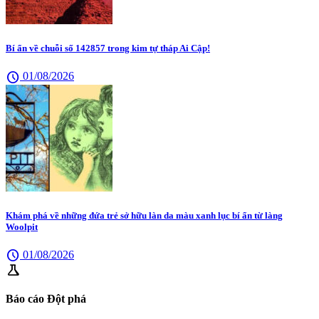
Bí ẩn về chuỗi số 142857 trong kim tự tháp Ai Cập!
schedule
01/08/2026
Khám phá về những đứa trẻ sở hữu làn da màu xanh lục bí ẩn từ làng
Woolpit
schedule
01/08/2026
science
Báo cáo Đột phá