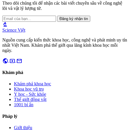
Theo dõi chúng tôi để nhận các bài viết chuyên sâu về công nghệ
lõi và vật lý lượng tử.
Đăng ký nhận tin
biotech
Science Việt
Nguồn cung cấp kiến thức khoa học, công nghệ và phát minh uy tín
nhất Việt Nam. Khám phá thế giới qua lăng kính khoa học mỗi
ngày.
public
smart_display
mail
Khám phá
Khám phá khoa học
Khoa học vũ trụ
Y học - Sức khỏe
Thế giới động vật
1001 bí ẩn
Pháp lý
Giới thiệu