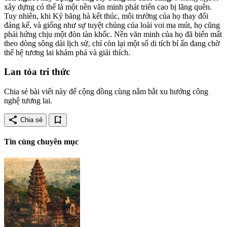
xây dựng có thể là một nền văn minh phát triển cao bị lãng quên.
Tuy nhiên, khi Kỷ băng hà kết thúc, môi trường của họ thay đổi
đáng kể, và giống như sự tuyệt chủng của loài voi ma mút, họ cũng
phải hứng chịu một đòn tàn khốc. Nền văn minh của họ đã biến mất
theo dòng sông dài lịch sử, chỉ còn lại một số di tích bí ẩn đang chờ
thế hệ tương lai khám phá và giải thích.
Lan tỏa tri thức
Chia sẻ bài viết này để cộng đồng cùng nắm bắt xu hướng công
nghệ tương lai.
share
bookmark_add
Chia sẻ
Tin cùng chuyên mục