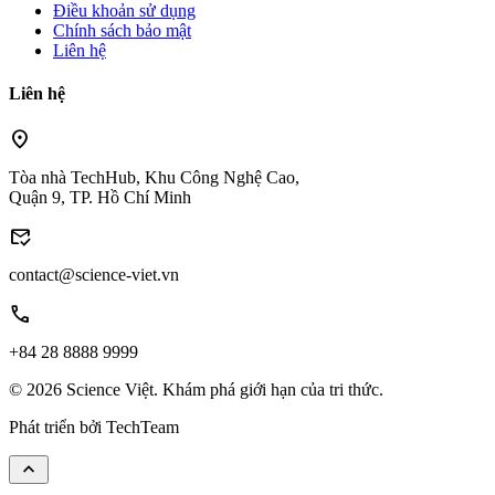
Điều khoản sử dụng
Chính sách bảo mật
Liên hệ
Liên hệ
location_on
Tòa nhà TechHub, Khu Công Nghệ Cao,
Quận 9, TP. Hồ Chí Minh
mark_email_read
contact@science-viet.vn
call
+84 28 8888 9999
© 2026 Science Việt. Khám phá giới hạn của tri thức.
Phát triển bởi
TechTeam
keyboard_arrow_up