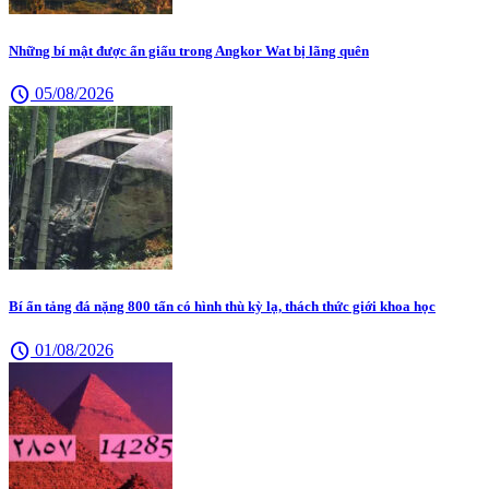
Những bí mật được ẩn giấu trong Angkor Wat bị lãng quên
schedule
05/08/2026
Bí ẩn tảng đá nặng 800 tấn có hình thù kỳ lạ, thách thức giới khoa học
schedule
01/08/2026