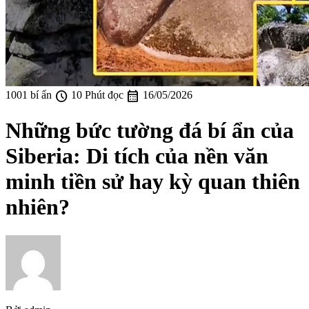
schedule
calendar_month
1001 bí ẩn
10 Phút đọc
16/05/2026
Những bức tường đá bí ẩn của
Siberia: Di tích của nền văn
minh tiền sử hay kỳ quan thiên
nhiên?