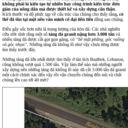
không phải là kiến tạo tự nhiên hay công trình kiến trúc đơn
giản của nông dân mà được thiết kế và xây dựng cẩn thận
.
Kích thước và độ phức tạp về cấu trúc của chúng cho thấy rằng
, có
thể đã tồn tại một nền văn minh cổ đại tiên tiến
đằng sau chúng.
Điều gây sốc hơn nữa là trọng lượng của hòn đá. Các nhà nghiên
cứu ước tính rằng một số
tảng đá granit nặng hơn 3.000 tấn
và
nhiều tảng đá được cắt gọt gọn gàng, có
“bề mặt phẳng, góc vuông
và góc nhọn”.
Những tảng đá khổng lồ như vậy chưa từng được
tìm thấy trước đây.
Những tảng đá lớn nhất được tìm thấy ở tàn tích Baalbek, Lebanon,
cũng không vượt quá 1.500 tấn. Vậy làm thế nào mà những người
xây dựng nên những tảng đá khổng lồ này đã cắt 3.000 tấn đá granit
một cách chính xác đến vậy rồi vận chuyển chúng đến núi và chất
chúng lên cao tới 40 mét?