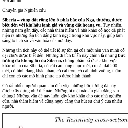
Bởi
admin
Chuyên gia Nghiên cứu
Siberia – vùng đất rộng lớn ở phía bắc của Nga, thường được
biết đến với khí hậu lạnh giá và vùng đất hoang vu.
Tuy nhiên,
những năm gần đây, các nhà thám hiểm và nhà khảo cổ học đã phát
hiện ra những tàn tích đáng kinh ngạc trong khu vực này, giúp làm
sáng tỏ lịch sử và văn hóa của nơi đây.
Những tàn tích này có thể tiết lộ sự tồn tại của một nền văn minh cổ
đại chưa được biết đến. Những di tích bí ẩn này chính là những
bức
tường đá khổng lồ của Siberia,
chúng phân bố ở các khu vực
khác nhau của Siberia, có cái cao hàng chục mét, có cái dài 200
mét, có hình dạng khác nhau, có cái tròn, có cái hình vuông, thậm
chí còn có các mô hình phức tạp được hình thành.
Có rất nhiều người quan tâm đến việc những bức tường đá này
được xây dựng như thế nào. Những bí mật nào ẩn giấu đằng sau
chúng? Những vấn đề này luôn gây khó khăn cho các nhà nghiên
cứu, nhà thám hiểm và cũng ngày càng thu hút sự chú ý của nhiều
người.