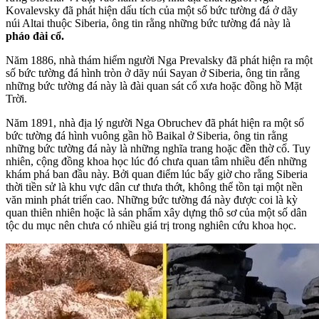
Kovalevsky đã phát hiện dấu tích của một số bức tường đá ở dãy
núi Altai thuộc Siberia, ông tin rằng những bức tường đá này là
pháo đài cổ.
Năm 1886, nhà thám hiểm người Nga Prevalsky đã phát hiện ra một
số bức tường đá hình tròn ở dãy núi Sayan ở Siberia, ông tin rằng
những bức tường đá này là đài quan sát cổ xưa hoặc đồng hồ Mặt
Trời.
Năm 1891, nhà địa lý người Nga Obruchev đã phát hiện ra một số
bức tường đá hình vuông gần hồ Baikal ở Siberia, ông tin rằng
những bức tường đá này là những nghĩa trang hoặc đền thờ cổ. Tuy
nhiên, cộng đồng khoa học lúc đó chưa quan tâm nhiều đến những
khám phá ban đầu này. Bởi quan điểm lúc bấy giờ cho rằng Siberia
thời tiền sử là khu vực dân cư thưa thớt, không thể tồn tại một nền
văn minh phát triển cao. Những bức tường đá này được coi là kỳ
quan thiên nhiên hoặc là sản phẩm xây dựng thô sơ của một số dân
tộc du mục nên chưa có nhiều giá trị trong nghiên cứu khoa học.