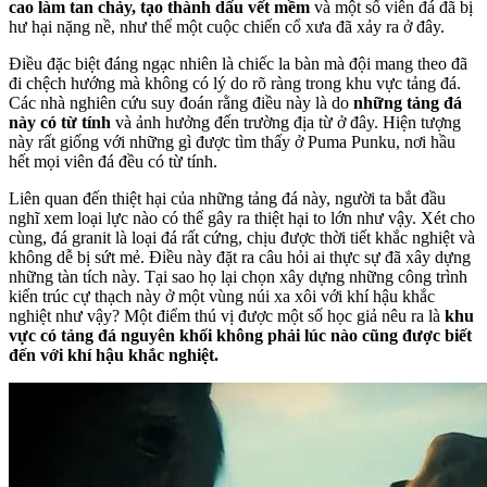
cao làm tan chảy, tạo thành dấu vết mềm
và một số viên đá đã bị
hư hại nặng nề, như thể một cuộc chiến cổ xưa đã xảy ra ở đây.
Điều đặc biệt đáng ngạc nhiên là chiếc la bàn mà đội mang theo đã
đi chệch hướng mà không có lý do rõ ràng trong khu vực tảng đá.
Các nhà nghiên cứu suy đoán rằng điều này là do
những tảng đá
này có từ tính
và ảnh hưởng đến trường địa từ ở đây. Hiện tượng
này rất giống với những gì được tìm thấy ở Puma Punku, nơi hầu
hết mọi viên đá đều có từ tính.
Liên quan đến thiệt hại của những tảng đá này, người ta bắt đầu
nghĩ xem loại lực nào có thể gây ra thiệt hại to lớn như vậy. Xét cho
cùng, đá granit là loại đá rất cứng, chịu được thời tiết khắc nghiệt và
không dễ bị sứt mẻ. Điều này đặt ra câu hỏi ai thực sự đã xây dựng
những tàn tích này. Tại sao họ lại chọn xây dựng những công trình
kiến trúc cự thạch này ở một vùng núi xa xôi với khí hậu khắc
nghiệt như vậy? Một điểm thú vị được một số học giả nêu ra là
khu
vực có tảng đá nguyên khối không phải lúc nào cũng được biết
đến với khí hậu khắc nghiệt.