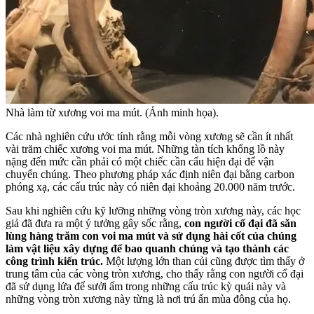
Nhà làm từ xương voi ma mút. (Ảnh minh họa).
Các nhà nghiên cứu ước tính rằng mỗi vòng xương sẽ cần ít nhất
vài trăm chiếc xương voi ma mút. Những tàn tích khổng lồ này
nặng đến mức cần phải có một chiếc cần cẩu hiện đại để vận
chuyển chúng. Theo phương pháp xác định niên đại bằng carbon
phóng xạ, các cấu trúc này có niên đại khoảng 20.000 năm trước.
Sau khi nghiên cứu kỹ lưỡng những vòng tròn xương này, các học
giả đã đưa ra một ý tưởng gây sốc rằng,
con người cổ đại đã săn
lùng hàng trăm con voi ma mút và sử dụng hài cốt của chúng
làm vật liệu xây dựng để bao quanh chúng và tạo thành các
công trình kiến trúc.
Một lượng lớn than củi cũng được tìm thấy ở
trung tâm của các vòng tròn xương, cho thấy rằng con người cổ đại
đã sử dụng lửa để sưởi ấm trong những cấu trúc kỳ quái này và
những vòng tròn xương này từng là nơi trú ẩn mùa đông của họ.