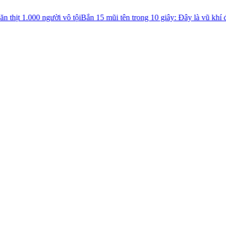
ười vô tội
Bắn 15 mũi tên trong 10 giây: Đây là vũ khí đáng sợ do Gia