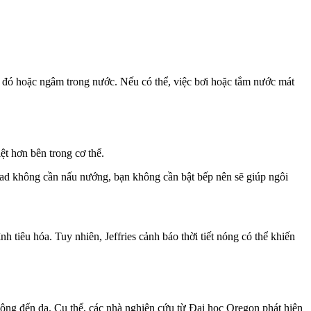
 đó hoặc ngâm trong nước. Nếu có thể, việc bơi hoặc tắm nước mát
ệt hơn bên trong cơ thể.
lad không cần nấu nướng, bạn không cần bật bếp nên sẽ giúp ngôi
h tiêu hóa. Tuy nhiên, Jeffries cảnh báo thời tiết nóng có thể khiến
hông đến da. Cụ thể, các nhà nghiên cứu từ Đại học Oregon phát hiện