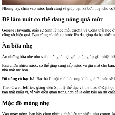
Nhúng tay, chân vào nước lạnh cũng sẽ giúp bạn xả bớt nhiệt cho cơ 
Để làm mát cơ thể đang nóng quá mức
George Havenith, giáo sư Sinh lý học môi trường và Công thái học 
cũng rất hiệu quả. Bạn cũng có thể xịt nước lên da, giúp da hạ nhiệ
Ăn bữa nhẹ
Ăn những bữa nhẹ như salad cũng là một giải pháp giúp giải nhiệt bởi
Rau chứa nhiều nước, có thể giúp cung cấp nước và giữ mát cho bạn
nhà mát mẻ hơn.
Đồ uống có bạc hà
: Bạc hà là một chất bổ sung không chứa calo sẽ
Theo Owen Jeffries, giảng viên Sinh lý thể dục và thể thao ở Đại học 
bạn mất khẩu vị, vì vậy điều quan trọng hơn cả là đảm bảo ăn đủ chất
Mặc đồ mỏng nhẹ
Vào ngày nóng, bạn hãy chọn những chất liệu tự nhiên như cotton, l