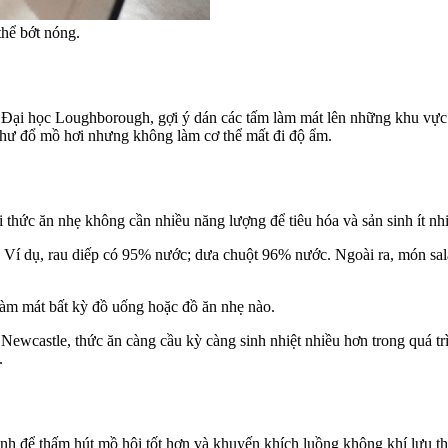
thể bớt nóng.
ở Đại học Loughborough, gợi ý dán các tấm làm mát lên những khu vực
t như đổ mồ hơi nhưng không làm cơ thể mất đi độ ẩm.
 thức ăn nhẹ không cần nhiều năng lượng để tiêu hóa và sản sinh ít nhi
. Ví dụ, rau diếp có 95% nước; dưa chuột 96% nước. Ngoài ra, món sa
 làm mát bất kỳ đồ uống hoặc đồ ăn nhẹ nào.
Newcastle, thức ăn càng cầu kỳ càng sinh nhiệt nhiều hơn trong quá trìn
.
anh để thấm hút mồ hôi tốt hơn và khuyến khích luồng không khí lưu t