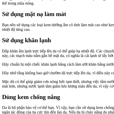
thể trong mùa nóng.
Sử dụng mặt nạ làm mát
Bạn nên sử dụng các loại kem dưỡng ẩm có tính làm mát cao như kem lô
nhiệt độ tăng cao.
Sử dụng khăn lạnh
Đắp khăn ẩm lạnh trực tiếp lên da có thể giúp hạ nhiệt độ. Các chuy
này, các mạch máu nằm gần bề mặt da, có nghĩa là cái lạnh sẽ lấy bớt
Hãy chuẩn bị một chiếc khăn lạnh bằng cách làm ướt khăn bằng nước m
Hãy nhớ rằng không bao giờ chườm đá trực tiếp lên da, vì điều này 
Mặc dù có thể giúp giảm cơn nóng bức tạm thời, nhưng việc tắm nước 
mát hơn, nhưng nước lạnh làm giảm lưu lượng máu đến da, vì vậy cơ th
Dùng kem chống nắng
Da là bộ phận bảo vệ cơ thể bạn. Vì vậy, bạn cần sử dụng kem chống
ngăn tác động của tia cực tím đến làn da. Nếu da bị cháy nắng do phải