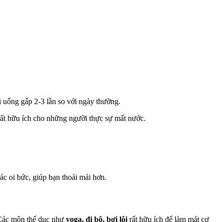
 uống gấp 2-3 lần so với ngày thường.
 rất hữu ích cho những người thực sự mất nước.
ác oi bức, giúp bạn thoải mái hơn.
 Các môn thể dục như
yoga, đi bộ, bơi lội
rất hữu ích để làm mát cơ