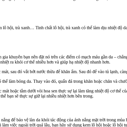
 hội, trà xanh… Tinh chất lô hội, trà xanh có thể làm dịu nhiệt độ da.
ên gia khuyên bạn nên đặt nó trên các điểm có mạch máu gần da – chẳn
 nhiệt ra khỏi cơ thể nhiều hơn và giúp hạ nhiệt độ nhanh hơn.
át, sau đó vắt bớt nước thừa để khăn ẩm. Sau đó để vào tủ lạnh, càng
có thể làm bỏng da. Thay vào đó, quấn đá trong khăn hoặc chăn và chư
mát hoặc tắm dưới vòi hoa sen thực sự lại làm tăng nhiệt độ cơ thể c
ể bạn sẽ thực sự giữ lại nhiều nhiệt hơn bên trong.
 nắng để bảo vệ làn da khỏi tác động của ánh nắng mặt trời trong mùa
 làm việc ngoài trời quá lâu, bạn hãy sử dụng kem lô hội hoặc lô hội tư