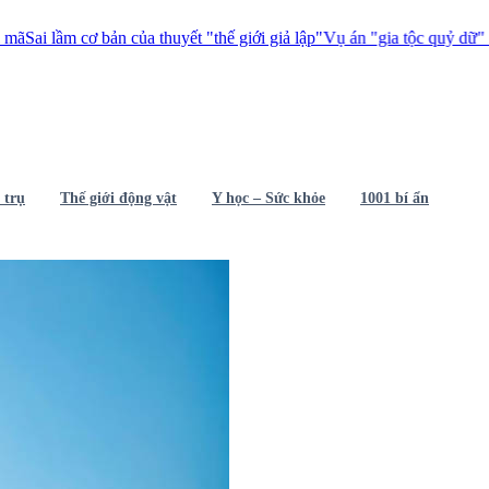
ản của thuyết "thế giới giả lập"
Vụ án "gia tộc quỷ dữ" ăn thịt 1.000 ng
 trụ
Thế giới động vật
Y học – Sức khỏe
1001 bí ẩn