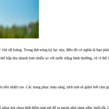
hè rất loãng. Trong đợt nóng kỷ lục này, điều đó có nghĩa là bạn phải
 thể hấp thu nhanh hơn nhiều so với nước trắng bình thường, và vì thế
i nền nhiệt cao. Các trang phục màu sáng, tươi mát sẽ giảm bớt cảm gi
 gắng lựa chọn thời điểm mát mẻ để ra ngoài như sáng sớm, buổi tối.