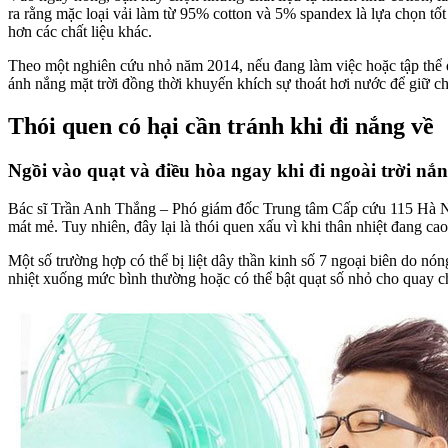
ra rằng mặc loại vải làm từ 95% cotton và 5% spandex là lựa chọn tốt 
hơn các chất liệu khác.
Theo một nghiên cứu nhỏ năm 2014, nếu đang làm việc hoặc tập thể d
ánh nắng mặt trời đồng thời khuyến khích sự thoát hơi nước để giữ c
Thói quen có hại cần tránh khi đi nắng về
Ngồi vào quạt và điều hòa ngay khi đi ngoài trời nắn
Bác sĩ Trần Anh Thắng – Phó giám đốc Trung tâm Cấp cứu 115 Hà Nội c
mát mẻ. Tuy nhiên, đây lại là thói quen xấu vì khi thân nhiệt đang c
Một số trường hợp có thể bị liệt dây thần kinh số 7 ngoại biên do nó
nhiệt xuống mức bình thường hoặc có thể bật quạt số nhỏ cho quay c