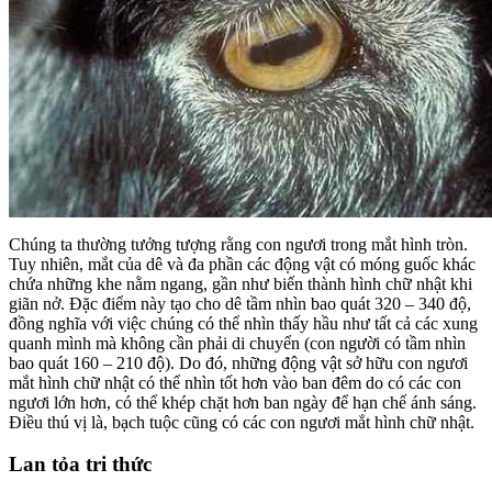
Chúng ta thường tưởng tượng rằng con ngươi trong mắt hình tròn.
Tuy nhiên, mắt của dê và đa phần các động vật có móng guốc khác
chứa những khe nằm ngang, gần như biến thành hình chữ nhật khi
giãn nở. Đặc điểm này tạo cho dê tầm nhìn bao quát 320 – 340 độ,
đồng nghĩa với việc chúng có thể nhìn thấy hầu như tất cả các xung
quanh mình mà không cần phải di chuyển (con người có tầm nhìn
bao quát 160 – 210 độ). Do đó, những động vật sở hữu con ngươi
mắt hình chữ nhật có thể nhìn tốt hơn vào ban đêm do có các con
ngươi lớn hơn, có thể khép chặt hơn ban ngày để hạn chế ánh sáng.
Điều thú vị là, bạch tuộc cũng có các con ngươi mắt hình chữ nhật.
Lan tỏa tri thức