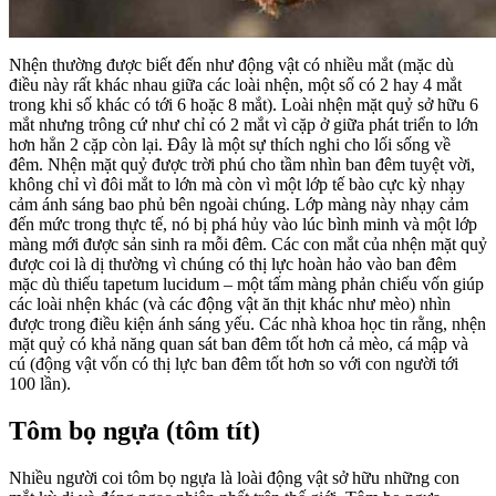
Nhện thường được biết đến như động vật có nhiều mắt (mặc dù
điều này rất khác nhau giữa các loài nhện, một số có 2 hay 4 mắt
trong khi số khác có tới 6 hoặc 8 mắt). Loài nhện mặt quỷ sở hữu 6
mắt nhưng trông cứ như chỉ có 2 mắt vì cặp ở giữa phát triển to lớn
hơn hẳn 2 cặp còn lại. Đây là một sự thích nghi cho lối sống về
đêm. Nhện mặt quỷ được trời phú cho tầm nhìn ban đêm tuyệt vời,
không chỉ vì đôi mắt to lớn mà còn vì một lớp tế bào cực kỳ nhạy
cảm ánh sáng bao phủ bên ngoài chúng. Lớp màng này nhạy cảm
đến mức trong thực tế, nó bị phá hủy vào lúc bình minh và một lớp
màng mới được sản sinh ra mỗi đêm. Các con mắt của nhện mặt quỷ
được coi là dị thường vì chúng có thị lực hoàn hảo vào ban đêm
mặc dù thiếu tapetum lucidum – một tấm màng phản chiếu vốn giúp
các loài nhện khác (và các động vật ăn thịt khác như mèo) nhìn
được trong điều kiện ánh sáng yếu. Các nhà khoa học tin rằng, nhện
mặt quỷ có khả năng quan sát ban đêm tốt hơn cả mèo, cá mập và
cú (động vật vốn có thị lực ban đêm tốt hơn so với con người tới
100 lần).
Tôm bọ ngựa (tôm tít)
Nhiều người coi tôm bọ ngựa là loài động vật sở hữu những con