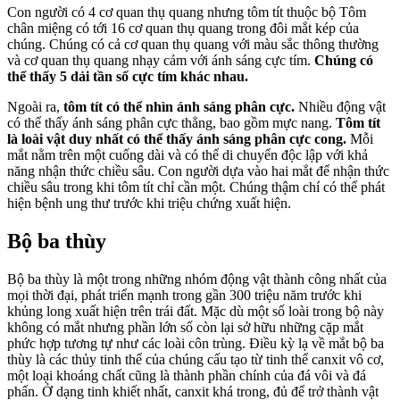
Con người có 4 cơ quan thụ quang nhưng tôm tít thuộc bộ Tôm
chân miệng có tới 16 cơ quan thụ quang trong đôi mắt kép của
chúng. Chúng có cả cơ quan thụ quang với màu sắc thông thường
và cơ quan thụ quang nhạy cảm với ánh sáng cực tím.
Chúng có
thể thấy 5 dải tần số cực tím khác nhau.
Ngoài ra,
tôm tít có thể nhìn ánh sáng phân cực.
Nhiều động vật
có thể thấy ánh sáng phân cực thẳng, bao gồm mực nang.
Tôm tít
là loài vật duy nhất có thể thấy ánh sáng phân cực cong.
Mỗi
mắt nằm trên một cuống dài và có thể di chuyển độc lập với khả
năng nhận thức chiều sâu. Con người dựa vào hai mắt để nhận thức
chiều sâu trong khi tôm tít chỉ cần một. Chúng thậm chí có thể phát
hiện bệnh ung thư trước khi triệu chứng xuất hiện.
Bộ ba thùy
Bộ ba thùy là một trong những nhóm động vật thành công nhất của
mọi thời đại, phát triển mạnh trong gần 300 triệu năm trước khi
khủng long xuất hiện trên trái đất. Mặc dù một số loài trong bộ này
không có mắt nhưng phần lớn số còn lại sở hữu những cặp mắt
phức hợp tương tự như các loài côn trùng. Điều kỳ lạ về mắt bộ ba
thùy là các thủy tinh thể của chúng cấu tạo từ tinh thể canxit vô cơ,
một loại khoáng chất cũng là thành phần chính của đá vôi và đá
phấn. Ở dạng tinh khiết nhất, canxit khá trong, đủ để trở thành vật