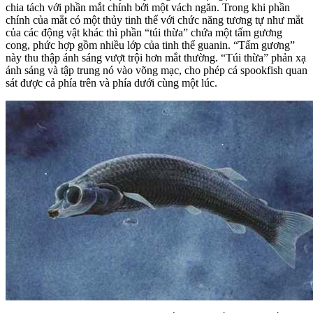
chia tách với phần mắt chính bởi một vách ngăn. Trong khi phần
chính của mắt có một thủy tinh thể với chức năng tương tự như mắt
của các động vật khác thì phần “túi thừa” chứa một tấm gương
cong, phức hợp gồm nhiều lớp của tinh thể guanin. “Tấm gương”
này thu thập ánh sáng vượt trội hơn mắt thường. “Túi thừa” phản xạ
ánh sáng và tập trung nó vào võng mạc, cho phép cá spookfish quan
sát được cả phía trên và phía dưới cùng một lúc.