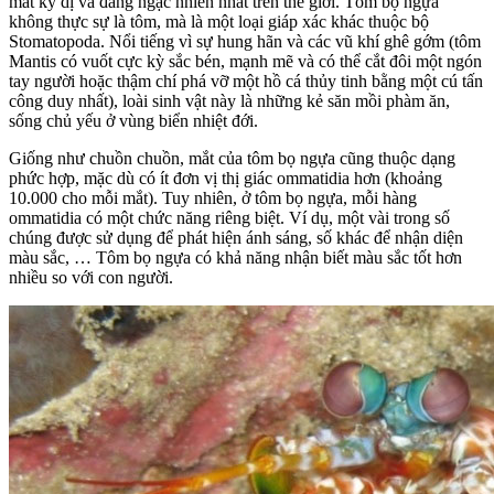
mắt kỳ dị và đáng ngạc nhiên nhất trên thế giới. Tôm bọ ngựa
không thực sự là tôm, mà là một loại giáp xác khác thuộc bộ
Stomatopoda. Nổi tiếng vì sự hung hãn và các vũ khí ghê gớm (tôm
Mantis có vuốt cực kỳ sắc bén, mạnh mẽ và có thể cắt đôi một ngón
tay người hoặc thậm chí phá vỡ một hồ cá thủy tinh bằng một cú tấn
công duy nhất), loài sinh vật này là những kẻ săn mồi phàm ăn,
sống chủ yếu ở vùng biển nhiệt đới.
Giống như chuồn chuồn, mắt của tôm bọ ngựa cũng thuộc dạng
phức hợp, mặc dù có ít đơn vị thị giác ommatidia hơn (khoảng
10.000 cho mỗi mắt). Tuy nhiên, ở tôm bọ ngựa, mỗi hàng
ommatidia có một chức năng riêng biệt. Ví dụ, một vài trong số
chúng được sử dụng để phát hiện ánh sáng, số khác để nhận diện
màu sắc, … Tôm bọ ngựa có khả năng nhận biết màu sắc tốt hơn
nhiều so với con người.