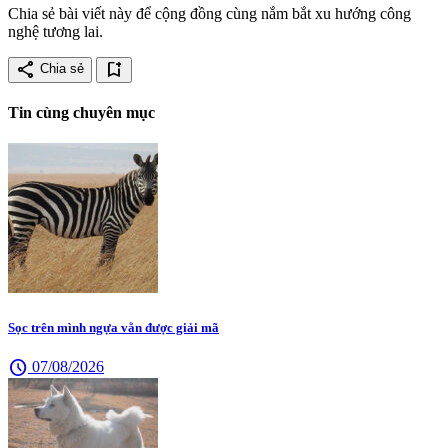
Chia sẻ bài viết này để cộng đồng cùng nắm bắt xu hướng công
nghệ tương lai.
share
bookmark_add
Chia sẻ
Tin cùng chuyên mục
Sọc trên mình ngựa vằn được giải mã
schedule
07/08/2026