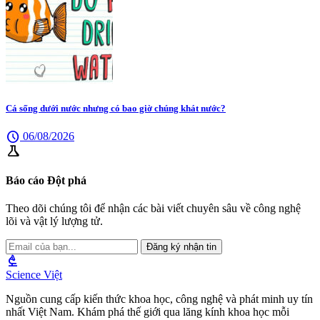
Cá sống dưới nước nhưng có bao giờ chúng khát nước?
schedule
06/08/2026
science
Báo cáo Đột phá
Theo dõi chúng tôi để nhận các bài viết chuyên sâu về công nghệ
lõi và vật lý lượng tử.
Đăng ký nhận tin
biotech
Science Việt
Nguồn cung cấp kiến thức khoa học, công nghệ và phát minh uy tín
nhất Việt Nam. Khám phá thế giới qua lăng kính khoa học mỗi