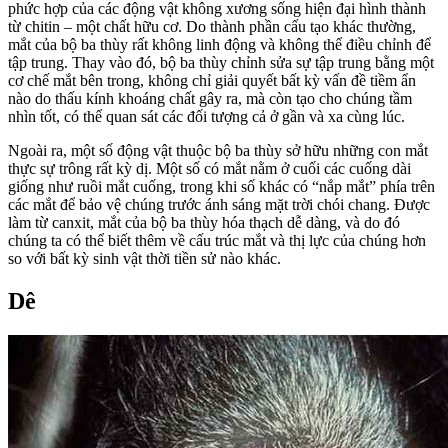
phức hợp của các động vật không xương sống hiện đại hình thành
từ chitin – một chất hữu cơ. Do thành phần cấu tạo khác thường,
mắt của bộ ba thùy rất không linh động và không thể điều chỉnh để
tập trung. Thay vào đó, bộ ba thùy chỉnh sửa sự tập trung bằng một
cơ chế mắt bên trong, không chỉ giải quyết bất kỳ vấn đề tiềm ẩn
nào do thấu kính khoáng chất gây ra, mà còn tạo cho chúng tầm
nhìn tốt, có thể quan sát các đối tượng cả ở gần và xa cùng lúc.
Ngoài ra, một số động vật thuộc bộ ba thùy sở hữu những con mắt
thực sự trông rất kỳ dị. Một số có mắt nằm ở cuối các cuống dài
giống như ruồi mắt cuống, trong khi số khác có “nắp mắt” phía trên
các mắt để bảo vệ chúng trước ánh sáng mặt trời chói chang. Được
làm từ canxit, mắt của bộ ba thùy hóa thạch dễ dàng, và do đó
chúng ta có thể biết thêm về cấu trúc mắt và thị lực của chúng hơn
so với bất kỳ sinh vật thời tiền sử nào khác.
Dê