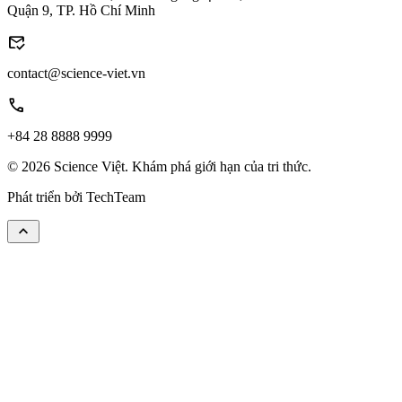
Quận 9, TP. Hồ Chí Minh
mark_email_read
contact@science-viet.vn
call
+84 28 8888 9999
© 2026 Science Việt. Khám phá giới hạn của tri thức.
Phát triển bởi
TechTeam
keyboard_arrow_up