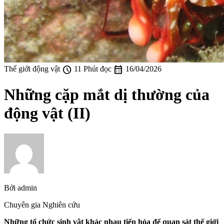
schedule
calendar_month
Thế giới động vật
11 Phút đọc
16/04/2026
Những cặp mắt dị thường của
động vật (II)
Bởi
admin
Chuyên gia Nghiên cứu
Những tổ chức sinh vật khác nhau tiến hóa để quan sát thế giới