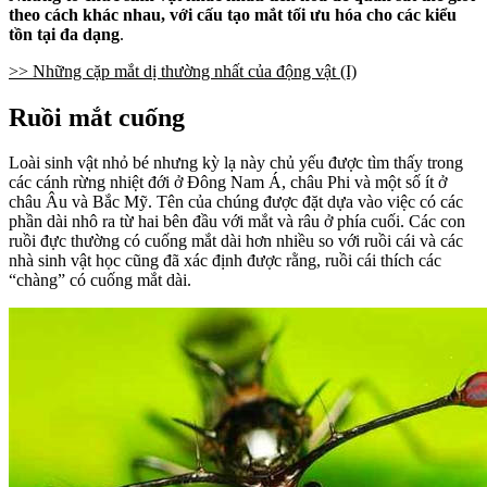
theo cách khác nhau, với cấu tạo mắt tối ưu hóa cho các kiểu
tồn tại đa dạng
.
>> Những cặp mắt dị thường nhất của động vật (I)
Ruồi mắt cuống
Loài sinh vật nhỏ bé nhưng kỳ lạ này chủ yếu được tìm thấy trong
các cánh rừng nhiệt đới ở Đông Nam Á, châu Phi và một số ít ở
châu Âu và Bắc Mỹ. Tên của chúng được đặt dựa vào việc có các
phần dài nhô ra từ hai bên đầu với mắt và râu ở phía cuối. Các con
ruồi đực thường có cuống mắt dài hơn nhiều so với ruồi cái và các
nhà sinh vật học cũng đã xác định được rằng, ruồi cái thích các
“chàng” có cuống mắt dài.