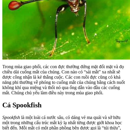
Trong mùa giao phối, các con đực thường đứng mặt đối mặt và đọ
chiều dài cuống mắt của chúng. Con nào có “sải mắt” xa nhất sẽ
được công nhận là kẻ thắng cuộc. Các con ruồi đực cũng có khả
năng phi thường về phóng to cuống mắt của chúng bằng cách nuốt
không khí qua miệng và thổi nó qua ống dẫn vào đầu các cuống
mắt. Chúng chủ yếu làm điều này trong mùa giao phối.
Cá Spookfish
Spookfish
là một loài cá nước sâu, có dáng vẻ ma quái và sở hữu
một trong những cấu trúc mắt kỳ lạ nhất từng được giới khoa học
biết đến. Mỗi mắt có một phần phồng bên được gọi là “túi thừa”,