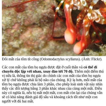
Đôi mắt của tôm tít công (Odontodactylus scyllarus). (Ảnh: Flickr).
Các con mắt của tôm bọ ngựa được đặt ở cuối thân và
có thể di
chuyển độc lập với nhau, xoay đảo tới 70 độ.
Thêm một điểm thú
vị nữa là, thông tin thị giác do chính các con mắt của tôm bọ ngựa
xử lý chứ không phải là bộ não của chúng. Kỳ lạ hơn, mỗi mắt của
tôm bọ ngựa được chia làm 3 phần, cho phép loài sinh vật này nhìn
thấy các đối tượng bằng 3 phần khác nhau của cùng một mắt. Điều
này có nghĩa là, nếu bị mất một mắt, con mắt còn lại của chúng vẫn
sẽ có khả năng đánh giá độ sâu và khoảng cách tốt như một con
người với đủ hai mắt.