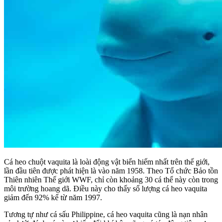
Cá heo chuột vaquita là loài động vật biển hiếm nhất trên thế giới,
lần đầu tiên được phát hiện là vào năm 1958. Theo Tổ chức Bảo tồn
Thiên nhiên Thế giới WWF, chỉ còn khoảng 30 cá thể này còn trong
môi trường hoang dã. Điều này cho thấy số lượng cá heo vaquita
giảm đến 92% kể từ năm 1997.
Tương tự như cá sấu Philippine, cá heo vaquita cũng là nạn nhân