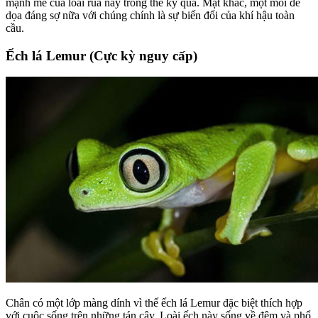
mạnh mẽ của loài rùa này trong thế kỷ qua. Mặt khác, một mối đe
dọa đáng sợ nữa với chúng chính là sự biến đổi của khí hậu toàn
cầu.
Ếch lá Lemur (Cực kỳ nguy cấp)
Chân có một lớp màng dính vì thế ếch lá Lemur đặc biệt thích hợp
với cuộc sống trên những tán cây. Loài ếch này sống về đêm và phổ