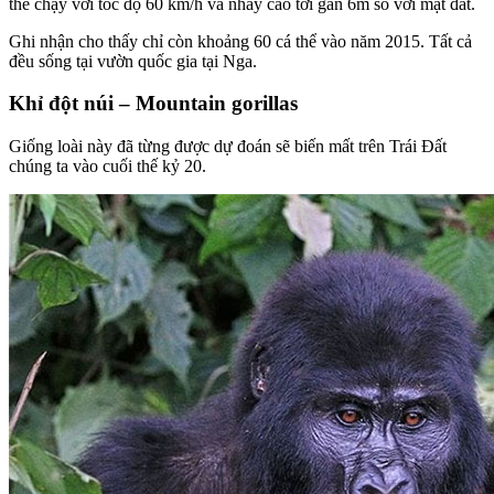
thể chạy với tốc độ 60 km/h và nhảy cao tới gần 6m so với mặt đất.
Ghi nhận cho thấy chỉ còn khoảng 60 cá thể vào năm 2015. Tất cả
đều sống tại vườn quốc gia tại Nga.
Khỉ đột núi – Mountain gorillas
Giống loài này đã từng được dự đoán sẽ biến mất trên Trái Đất
chúng ta vào cuối thế kỷ 20.