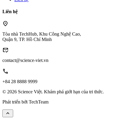
Liên hệ
location_on
Tòa nhà TechHub, Khu Công Nghệ Cao,
Quận 9, TP. Hồ Chí Minh
mark_email_read
contact@science-viet.vn
call
+84 28 8888 9999
© 2026 Science Việt. Khám phá giới hạn của tri thức.
Phát triển bởi
TechTeam
keyboard_arrow_up