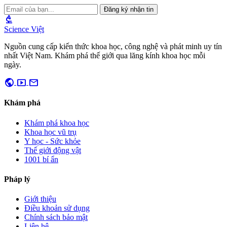
Đăng ký nhận tin
biotech
Science Việt
Nguồn cung cấp kiến thức khoa học, công nghệ và phát minh uy tín
nhất Việt Nam. Khám phá thế giới qua lăng kính khoa học mỗi
ngày.
public
smart_display
mail
Khám phá
Khám phá khoa học
Khoa học vũ trụ
Y học - Sức khỏe
Thế giới động vật
1001 bí ẩn
Pháp lý
Giới thiệu
Điều khoản sử dụng
Chính sách bảo mật
Liên hệ