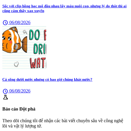
Sốc với clip hồng hạc mổ đầu nhau lấy máu nuôi con, nhưng lý do thật thì ai
cũng cảm thấy xao xuyến
schedule
06/08/2026
Cá sống dưới nước nhưng có bao giờ chúng khát nước?
schedule
06/08/2026
science
Báo cáo Đột phá
Theo dõi chúng tôi để nhận các bài viết chuyên sâu về công nghệ
lõi và vật lý lượng tử.