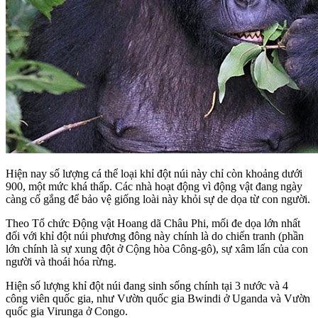
Hiện nay số lượng cá thể loại khỉ đột núi này chỉ còn khoảng dưới
900, một mức khá thấp. Các nhà hoạt động vì động vật đang ngày
càng cố gắng để bảo vệ giống loài này khỏi sự de dọa từ con người.
Theo Tổ chức Động vật Hoang dã Châu Phi, mối đe dọa lớn nhất
đối với khỉ đột núi phương đông này chính là do chiến tranh (phần
lớn chính là sự xung đột ở Cộng hòa Công-gô), sự xâm lấn của con
người và thoái hóa rừng.
Hiện số lượng khỉ đột núi đang sinh sống chính tại 3 nước và 4
công viên quốc gia, như Vườn quốc gia Bwindi ở Uganda và Vườn
quốc gia Virunga ở Congo.