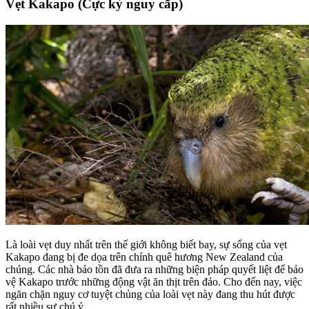
Vẹt Kakapo (Cực kỳ nguy cấp)
Là loài vẹt duy nhất trên thế giới không biết bay, sự sống của vẹt
Kakapo đang bị đe dọa trên chính quê hương New Zealand của
chúng. Các nhà bảo tồn đã đưa ra những biện pháp quyết liệt để bảo
vệ Kakapo trước những động vật ăn thịt trên đảo. Cho đến nay, việc
ngăn chặn nguy cơ tuyệt chủng của loài vẹt này đang thu hút được
rất nhiều sự chú ý.