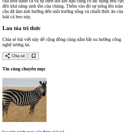
của lưới đánh cá và sự biến đổi khí hậu cũng có tác động tiêu cực
đến khả năng sinh tồn của chúng. Thêm vào đó sự nóng lên toàn
cầu đã làm ảnh hưởng đến môi trường sống và chuỗi thức ăn của
loài cá heo này.
Lan tỏa tri thức
Chia sẻ bài viết này để cộng đồng cùng nắm bắt xu hướng công
nghệ tương lai.
share
bookmark_add
Chia sẻ
Tin cùng chuyên mục
Sọc trên mình ngựa vằn được giải mã