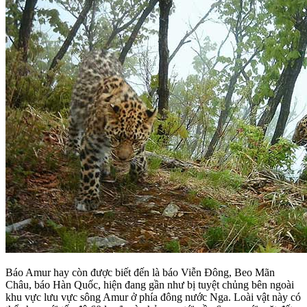
Báo Amur hay còn được biết đến là báo Viễn Đông, Beo Mãn
Châu, báo Hàn Quốc, hiện đang gần như bị tuyệt chủng bên ngoài
khu vực lưu vực sông Amur ở phía đông nước Nga. Loài vật này có