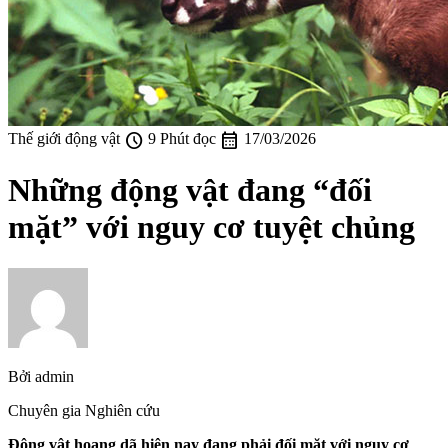
schedule
calendar_month
Thế giới động vật
9 Phút đọc
17/03/2026
Những động vật đang “đối
mặt” với nguy cơ tuyệt chủng
Bởi
admin
Chuyên gia Nghiên cứu
Động vật hoang dã hiện nay đang phải đối mặt với nguy cơ