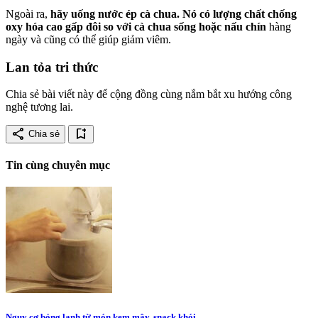
Ngoài ra,
hãy uống nước ép cà chua. Nó có lượng chất chống
oxy hóa cao gấp đôi so với cà chua sống hoặc nấu chín
hàng
ngày và cũng có thể giúp giảm viêm.
Lan tỏa tri thức
Chia sẻ bài viết này để cộng đồng cùng nắm bắt xu hướng công
nghệ tương lai.
share
bookmark_add
Chia sẻ
Tin cùng chuyên mục
Nguy cơ bỏng lạnh từ món kem mây, snack khói