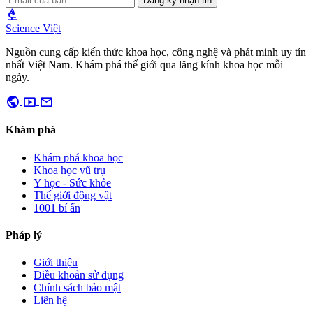
Đăng ký nhận tin
biotech
Science Việt
Nguồn cung cấp kiến thức khoa học, công nghệ và phát minh uy tín
nhất Việt Nam. Khám phá thế giới qua lăng kính khoa học mỗi
ngày.
public
smart_display
mail
Khám phá
Khám phá khoa học
Khoa học vũ trụ
Y học - Sức khỏe
Thế giới động vật
1001 bí ẩn
Pháp lý
Giới thiệu
Điều khoản sử dụng
Chính sách bảo mật
Liên hệ