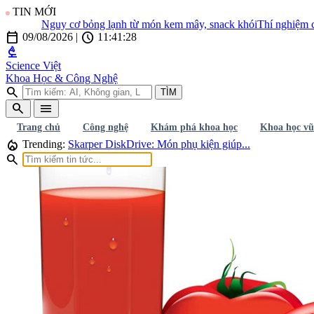
TIN MỚI
Nguy cơ bỏng lạnh từ món kem mây, snack khói
Thí nghiệm cân Tr
calendar_today
schedule
09/08/2026
|
11:41:29
biotech
Science Việt
Khoa Học & Công Nghệ
search
TÌM
search
menu
Trang chủ
Công nghệ
Khám phá khoa học
Khoa học vũ
local_fire_department
Trending:
Skarper DiskDrive: Món phụ kiện giúp...
search