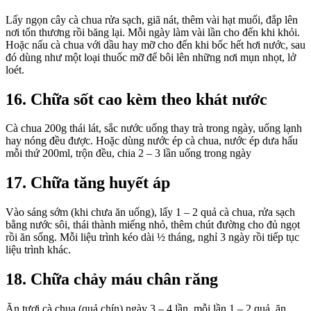
Lấy ngọn cây cà chua rửa sạch, giã nát, thêm vài hạt muối, đắp lên
nơi tổn thương rồi băng lại. Mỗi ngày làm vài lần cho đến khi khỏi.
Hoặc nấu cà chua với dầu hay mỡ cho đến khi bốc hết hơi nước, sau
đó dùng như một loại thuốc mỡ để bôi lên những nơi mụn nhọt, lở
loét.
16. Chữa sốt cao kèm theo khát nước
Cà chua 200g thái lát, sắc nước uống thay trà trong ngày, uống lạnh
hay nóng đều được. Hoặc dùng nước ép cà chua, nước ép dưa hấu
mỗi thứ 200ml, trộn đều, chia 2 – 3 lần uống trong ngày
17. Chữa tăng huyết áp
Vào sáng sớm (khi chưa ăn uống), lấy 1 – 2 quả cà chua, rửa sạch
bằng nước sôi, thái thành miếng nhỏ, thêm chút đường cho đủ ngọt
rồi ăn sống. Mỗi liệu trình kéo dài ½ tháng, nghỉ 3 ngày rồi tiếp tục
liệu trình khác.
18. Chữa chảy máu chân răng
Ăn tươi cà chua (quả chín) ngày 3 – 4 lần, mỗi lần 1 – 2 quả, ăn