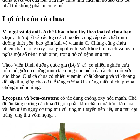
nhất thì không phải ai cũng biết.
Lợi ích của cà chua
Vị ngọt và độ axit có thể khác nhau tùy theo loại cà chua bạn
chọn
, nhưng tất cả các loại cà chua đều cung cấp các chất dinh
dưỡng thiết yếu, bao gồm kali và vitamin C. Chúng cũng chứa
nhiều chất chống oxy hóa, giúp duy trì sức khỏe tim mạch và ngăn
ngừa một số bệnh nhất định, trong đó có bệnh ung thư.
Theo Viện Dinh dưỡng quốc gia (Bộ Y tế), có nhiều nghiên cứu
trên thế giới đã chứng minh tác dụng đặc biệt của cà chua đối với
sức khỏe. Quả cà chua có nhiều vitamin, chất khoáng và vi khoáng
dễ hấp thu, giúp cho cơ thể tăng cường khả năng miễn dịch, phòng
chống nhiễm trùng.
Lycopene và beta-carotene
có tác dụng chống oxy hóa mạnh. Chế
độ ăn tăng cường cà chua đã góp phần làm chậm quá trình lão hóa
và làm giảm nguy cơ ung thư vú, ung thư tuyến tiền liệt, ung thư đại
tràng, ung thư vòm họng…