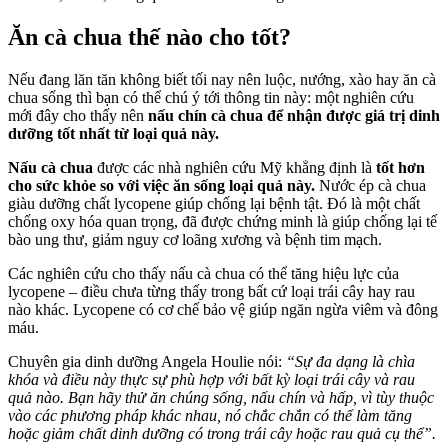
Ăn cà chua thế nào cho tốt?
Nếu đang lăn tăn không biết tối nay nên luộc, nướng, xào hay ăn cà
chua sống thì bạn có thể chú ý tới thông tin này: một nghiên cứu
mới đây cho thấy nên
nấu chín cà chua để nhận được giá trị dinh
dưỡng tốt nhất từ loại quả này.
Nấu cà chua
được các nhà nghiên cứu Mỹ khẳng định là
tốt hơn
cho sức khỏe so với việc ăn sống loại quả này.
Nước ép cà chua
giàu dưỡng chất lycopene giúp chống lại bệnh tật. Đó là một chất
chống oxy hóa quan trọng, đã được chứng minh là giúp chống lại tế
bào ung thư, giảm nguy cơ loãng xương và bệnh tim mạch.
Các nghiên cứu cho thấy nấu cà chua có thể tăng hiệu lực của
lycopene – điều chưa từng thấy trong bất cứ loại trái cây hay rau
nào khác. Lycopene có cơ chế bảo vệ giúp ngăn ngừa viêm và đông
máu.
Chuyên gia dinh dưỡng Angela Houlie nói:
“Sự đa dạng là chìa
khóa và điều này thực sự phù hợp với bất kỳ loại trái cây và rau
quả nào. Bạn hãy thử ăn chúng sống, nấu chín và hấp, vì tùy thuộc
vào các phương pháp khác nhau, nó chắc chắn có thể làm tăng
hoặc giảm chất dinh dưỡng có trong trái cây hoặc rau quả cụ thể”.