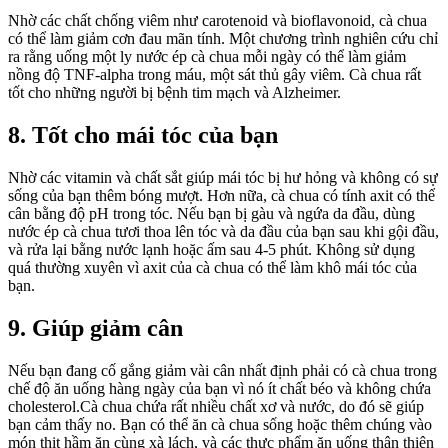
Nhờ các chất chống viêm như carotenoid và bioflavonoid, cà chua
có thể làm giảm cơn đau mãn tính. Một chương trình nghiên cứu chỉ
ra rằng uống một ly nước ép cà chua mỗi ngày có thể làm giảm
nồng độ TNF-alpha trong máu, một sát thủ gây viêm. Cà chua rất
tốt cho những người bị bệnh tim mạch và Alzheimer.
8. Tốt cho mái tóc của bạn
Nhờ các vitamin và chất sắt giúp mái tóc bị hư hỏng và không có sự
sống của bạn thêm bóng mượt. Hơn nữa, cà chua có tính axit có thể
cân bằng độ pH trong tóc. Nếu bạn bị gàu và ngứa da đầu, dùng
nước ép cà chua tươi thoa lên tóc và da đầu của bạn sau khi gội đầu,
và rửa lại bằng nước lạnh hoặc ấm sau 4-5 phút. Không sử dụng
quá thường xuyên vì axit của cà chua có thể làm khô mái tóc của
bạn.
9. Giúp giảm cân
Nếu bạn đang cố gắng giảm vài cân nhất định phải có cà chua trong
chế độ ăn uống hàng ngày của bạn vì nó ít chất béo và không chứa
cholesterol.Cà chua chứa rất nhiều chất xơ và nước, do đó sẽ giúp
bạn cảm thấy no. Bạn có thể ăn cà chua sống hoặc thêm chúng vào
món thịt hầm ăn cùng xà lách, và các thực phẩm ăn uống thân thiện