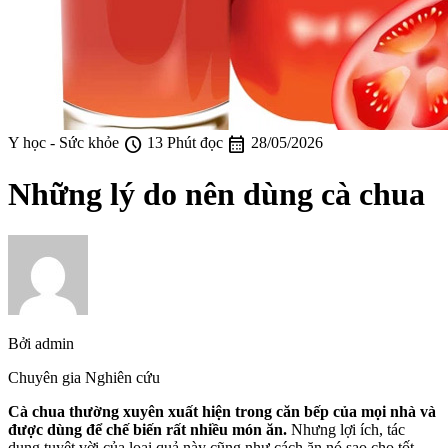
schedule
calendar_month
Y học - Sức khỏe
13 Phút đọc
28/05/2026
Những lý do nên dùng cà chua
Bởi
admin
Chuyên gia Nghiên cứu
Cà chua thường xuyên xuất hiện trong căn bếp của mọi nhà và
được dùng để chế biến rất nhiều món ăn.
Nhưng lợi ích, tác
dụng tuyệt vời của loại quả này cũng như cách ăn nó sao cho tốt