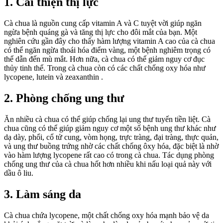
1. Cải thiện thị lực
Cà chua là nguồn cung cấp vitamin A và C tuyệt vời giúp ngăn
ngừa bệnh quáng gà và tăng thị lực cho đôi mắt của bạn. Một
nghiên cứu gần đây cho thấy hàm lượng vitamin A cao của cà chua
có thể ngăn ngừa thoái hóa điểm vàng, một bệnh nghiêm trọng có
thể dẫn đến mù mắt. Hơn nữa, cà chua có thể giảm nguy cơ đục
thủy tinh thể. Trong cà chua còn có các chất chống oxy hóa như
lycopene, lutein và zeaxanthin .
2. Phòng chống ung thư
Ăn nhiều cà chua có thể giúp chống lại ung thư tuyến tiền liệt. Cà
chua cũng có thể giúp giảm nguy cơ một số bệnh ung thư khác như
dạ dày, phổi, cổ tử cung, vòm họng, trực tràng, đại tràng, thực quản,
và ung thư buồng trứng nhờ các chất chống ôxy hóa, đặc biệt là nhờ
vào hàm lượng lycopene rất cao có trong cà chua. Tác dụng phòng
chống ung thư của cà chua hốt hơn nhiều khi nấu loại quả này với
dầu ô liu.
3. Làm sáng da
Cà chua chứa lycopene, một chất chống oxy hóa mạnh bảo vệ da