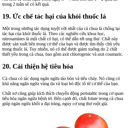
trong 2 tuần sẽ có kết quả.
19. Ức chế tác hại của khói thuốc lá
Một trong những tác dụng tuyệt vời nhất của cà chua là chống lại
tác hại của khói thuốc lá. Theo các nghiên cứu khoa học,
nitrosamines là một chất có hại, có thể dẫn tới ung thư. Chất này
được sản xuất bên trong cơ thể của bạn và được tìm thấy chủ yếu
trong thuốc lá. Tuy nhiên, nó có thể được giảm xuống do 2 chất
thiết yếu trong cà chua, bao gồm axit chlorogenic và axit coumaric.
20. Cải thiện hệ tiêu hóa
Cà chua có tác dụng ngăn ngừa táo bón và tiêu chảy. Nó cũng có
khả năng ngăn ngừa vàng da và loại bỏ độc tố từ cơ thể của bạn.
Chất xơ cũng giúp kích thích chuyển động peristaltic trong cơ quan
tiêu hóa ngăn ngừa bệnh trĩ. Bên cạnh đó, chất folate trong cà chua
giúp ngăn ngừa khối u đại tràng, nguy cơ ung thư ruột già.