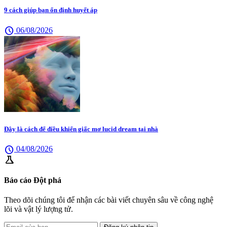
9 cách giúp bạn ổn định huyết áp
schedule
06/08/2026
Đây là cách để điều khiển giấc mơ lucid dream tại nhà
schedule
04/08/2026
science
Báo cáo Đột phá
Theo dõi chúng tôi để nhận các bài viết chuyên sâu về công nghệ
lõi và vật lý lượng tử.