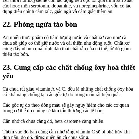
Dư thừa homocysteine còn tác động tiêu cực tới quá trình sản xuất
các hooc môn serotonin, dopamine, và norepinephrine, vốn có tác
dụng điều chỉnh cảm xúc, giấc ngủ và cảm giác thèm ăn.
22. Phòng ngừa táo bón
Ăn nhiều thực phẩm có hàm lượng nước và chất xơ cao như cà
chua sẽ giúp cơ thể giữ nước và cải thiện nhu động ruột. Chất xơ
cũng đẩy nhanh quá trình đào thải chất rắn của cơ thể, từ đó giảm
thiểu táo bón.
23. Cung cấp các chất chống ôxy hoá thiết
yếu
Cà chua rất giàu vitamin A và C, đều là những chất chống ôxy hóa
có khả năng chống lại các gốc tự do trong máu rất hiệu quả.
Các gốc tự do theo dòng máu sẽ gây nguy hiểm cho các cơ quan
trong cơ thể do chúng sẽ làm tổn thương các tế bào.
Cần nhớ cà chua càng đỏ, beta-carotene càng nhiều.
Thêm vào đó bạn cũng cần nhớ rằng vitamin C sẽ bị phá hủy khi
đun nấu, do đó, đừng quên ăn cà chua sống.