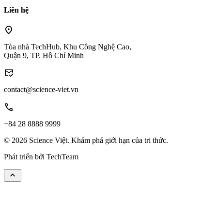
Liên hệ
location_on
Tòa nhà TechHub, Khu Công Nghệ Cao,
Quận 9, TP. Hồ Chí Minh
mark_email_read
contact@science-viet.vn
call
+84 28 8888 9999
© 2026 Science Việt. Khám phá giới hạn của tri thức.
Phát triển bởi
TechTeam
keyboard_arrow_up