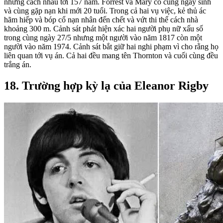
nhưng cách nhau tới 157 năm. Forrest và Mary có cùng ngày sinh
và cùng gặp nạn khi mới 20 tuổi. Trong cả hai vụ việc, kẻ thủ ác
hãm hiếp và bóp cổ nạn nhân đến chết và vứt thi thể cách nhà
khoảng 300 m. Cảnh sát phát hiện xác hai người phụ nữ xấu số
trong cùng ngày 27/5 nhưng một người vào năm 1817 còn một
người vào năm 1974. Cảnh sát bắt giữ hai nghi phạm vì cho rằng họ
liên quan tới vụ án. Cả hai đều mang tên Thornton và cuối cùng đều
trắng án.
18. Trường hợp kỳ lạ của Eleanor Rigby