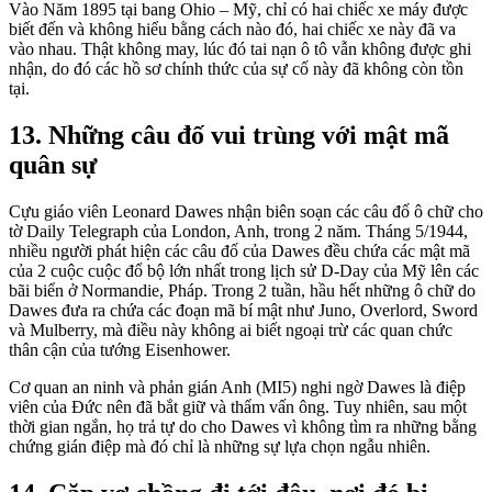
Vào Năm 1895 tại bang Ohio – Mỹ, chỉ có hai chiếc xe máy được
biết đến và không hiểu bằng cách nào đó, hai chiếc xe này đã va
vào nhau. Thật không may, lúc đó tai nạn ô tô vẫn không được ghi
nhận, do đó các hồ sơ chính thức của sự cố này đã không còn tồn
tại.
13. Những câu đố vui trùng với mật mã
quân sự
Cựu giáo viên Leonard Dawes nhận biên soạn các câu đố ô chữ cho
tờ Daily Telegraph của London, Anh, trong 2 năm. Tháng 5/1944,
nhiều người phát hiện các câu đố của Dawes đều chứa các mật mã
của 2 cuộc cuộc đổ bộ lớn nhất trong lịch sử D-Day của Mỹ lên các
bãi biển ở Normandie, Pháp. Trong 2 tuần, hầu hết những ô chữ do
Dawes đưa ra chứa các đoạn mã bí mật như Juno, Overlord, Sword
và Mulberry, mà điều này không ai biết ngoại trừ các quan chức
thân cận của tướng Eisenhower.
Cơ quan an ninh và phản gián Anh (MI5) nghi ngờ Dawes là điệp
viên của Đức nên đã bắt giữ và thẩm vấn ông. Tuy nhiên, sau một
thời gian ngắn, họ trả tự do cho Dawes vì không tìm ra những bằng
chứng gián điệp mà đó chỉ là những sự lựa chọn ngẫu nhiên.