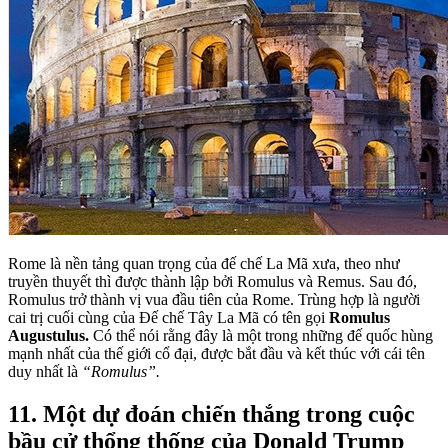
Rome là nền tảng quan trọng của đế chế La Mã xưa, theo như
truyền thuyết thì được thành lập bởi Romulus và Remus. Sau đó,
Romulus trở thành vị vua đầu tiên của Rome. Trùng hợp là người
cai trị cuối cùng của Đế chế Tây La Mã có tên gọi
Romulus
Augustulus.
Có thể nói rằng đây là một trong những đế quốc hùng
mạnh nhất của thế giới cổ đại, được bắt đầu và kết thúc với cái tên
duy nhất là
“Romulus”.
11. Một dự đoán chiến thắng trong cuộc
bầu cử thổng thống của Donald Trump