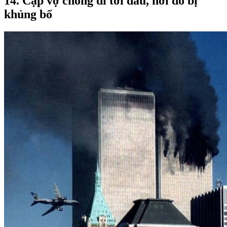
14. Cặp vợ chồng đi tới đâu, nơi đó bị
khủng bố