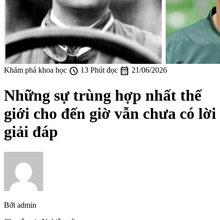
schedule
calendar_month
Khám phá khoa học
13 Phút đọc
21/06/2026
Những sự trùng hợp nhất thế
giới cho đến giờ vẫn chưa có lời
giải đáp
Bởi
admin