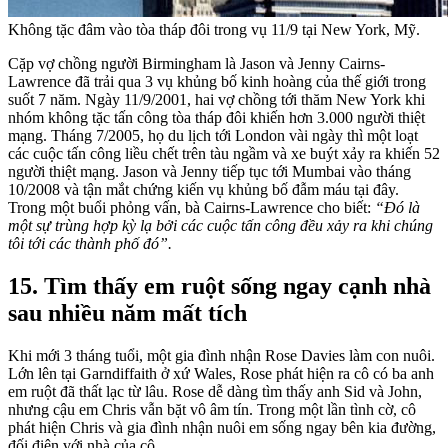
Không tặc đâm vào tòa tháp đôi trong vụ 11/9 tại New York, Mỹ.
Cặp vợ chồng người Birmingham là Jason và Jenny Cairns-
Lawrence đã trải qua 3 vụ khủng bố kinh hoàng của thế giới trong
suốt 7 năm. Ngày 11/9/2001, hai vợ chồng tới thăm New York khi
nhóm không tặc tấn công tòa tháp đôi khiến hơn 3.000 người thiệt
mạng. Tháng 7/2005, họ du lịch tới London vài ngày thì một loạt
các cuộc tấn công liều chết trên tàu ngầm và xe buýt xảy ra khiến 52
người thiệt mạng. Jason và Jenny tiếp tục tới Mumbai vào tháng
10/2008 và tận mắt chứng kiến vụ khủng bố đẫm máu tại đây.
Trong một buổi phỏng vấn, bà Cairns-Lawrence cho biết:
“Đó là
một sự trùng hợp kỳ lạ bởi các cuộc tấn công đều xảy ra khi chúng
tôi tới các thành phố đó”.
15. Tìm thấy em ruột sống ngay cạnh nhà
sau nhiều năm mất tích
Khi mới 3 tháng tuổi, một gia đình nhận Rose Davies làm con nuôi.
Lớn lên tại Garndiffaith ở xứ Wales, Rose phát hiện ra cô có ba anh
em ruột đã thất lạc từ lâu. Rose dễ dàng tìm thấy anh Sid và John,
nhưng cậu em Chris vẫn bặt vô âm tín. Trong một lần tình cờ, cô
phát hiện Chris và gia đình nhận nuôi em sống ngay bên kia đường,
đối điện với nhà của cô.