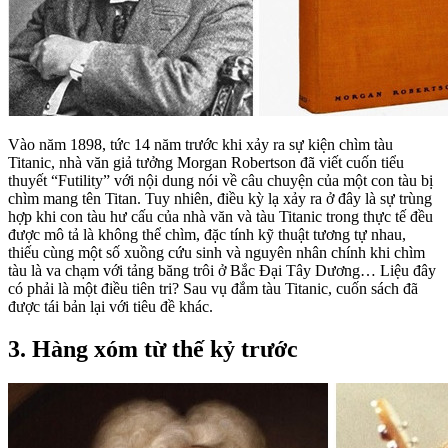
Vào năm 1898, tức 14 năm trước khi xảy ra sự kiện chìm tàu
Titanic, nhà văn giả tưởng Morgan Robertson đã viết cuốn tiểu
thuyết “Futility” với nội dung nói về câu chuyện của một con tàu bị
chìm mang tên Titan. Tuy nhiên, điều kỳ lạ xảy ra ở đây là sự trùng
hợp khi con tàu hư cấu của nhà văn và tàu Titanic trong thực tế đều
được mô tả là không thể chìm, đặc tính kỹ thuật tương tự nhau,
thiếu cùng một số xuồng cứu sinh và nguyên nhân chính khi chìm
tàu là va chạm với tảng băng trôi ở Bắc Đại Tây Dương… Liệu đây
có phải là một điều tiên tri? Sau vụ đắm tàu Titanic, cuốn sách đã
được tái bản lại với tiêu đề khác.
3. Hàng xóm từ thế kỷ trước