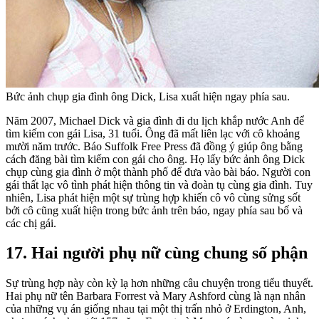
Bức ảnh chụp gia đình ông Dick, Lisa xuất hiện ngay phía sau.
Năm 2007, Michael Dick và gia đình đi du lịch khắp nước Anh để
tìm kiếm con gái Lisa, 31 tuổi. Ông đã mất liên lạc với cô khoảng
mười năm trước. Báo Suffolk Free Press đã đồng ý giúp ông bằng
cách đăng bài tìm kiếm con gái cho ông. Họ lấy bức ảnh ông Dick
chụp cùng gia đình ở một thành phố để đưa vào bài báo. Người con
gái thất lạc vô tình phát hiện thông tin và đoàn tụ cùng gia đình. Tuy
nhiên, Lisa phát hiện một sự trùng hợp khiến cô vô cùng sửng sốt
bởi cô cũng xuất hiện trong bức ảnh trên báo, ngay phía sau bố và
các chị gái.
17. Hai người phụ nữ cùng chung số phận
Sự trùng hợp này còn kỳ lạ hơn những câu chuyện trong tiểu thuyết.
Hai phụ nữ tên Barbara Forrest và Mary Ashford cùng là nạn nhân
của những vụ án giống nhau tại một thị trấn nhỏ ở Erdington, Anh,