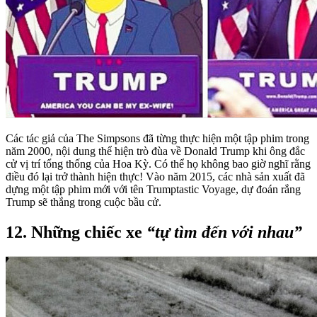
Các tác giả của The Simpsons đã từng thực hiện một tập phim trong
năm 2000, nội dung thể hiện trò đùa về Donald Trump khi ông đắc
cử vị trí tổng thống của Hoa Kỳ. Có thể họ không bao giờ nghĩ rằng
điều đó lại trở thành hiện thực! Vào năm 2015, các nhà sản xuất đã
dựng một tập phim mới với tên Trumptastic Voyage, dự đoán rắng
Trump sẽ thắng trong cuộc bầu cử.
12. Những chiếc xe
“tự tìm đến với nhau”