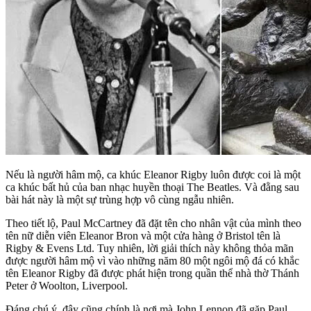
Nếu là người hâm mộ, ca khúc Eleanor Rigby luôn được coi là một
ca khúc bất hủ của ban nhạc huyền thoại The Beatles. Và đằng sau
bài hát này là một sự trùng hợp vô cùng ngẫu nhiên.
Theo tiết lộ, Paul McCartney đã đặt tên cho nhân vật của mình theo
tên nữ diễn viên Eleanor Bron và một cửa hàng ở Bristol tên là
Rigby & Evens Ltd. Tuy nhiên, lời giải thích này không thỏa mãn
được người hâm mộ vì vào những năm 80 một ngôi mộ đá có khắc
tên Eleanor Rigby đã được phát hiện trong quần thể nhà thờ Thánh
Peter ở Woolton, Liverpool.
Đáng chú ý, đây cũng chính là nơi mà John Lennon đã gặp Paul