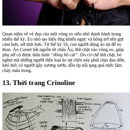
Quan niệm về vẻ đẹp của một vòng eo siêu nhỏ thịnh hành trong
nhiều thế kỷ. Eo nhỏ tạo hiệu ứng khiến ngực và hông trở nên gợi
cảm hơn, nữ tính hơn. Từ thế kỷ 16, con người dùng áo nịt để eo
thon. ​Áo Corset bắt nguồn từ châu Âu, thít chặt vào vòng eo, giúp
phụ nữ có được thân hình
“đồng hồ cát”
. Do cơ chế thít chặt, bó
nghẹt mà những người diện loại áo nịt chẽn này phải chịu đau đớn,
khó thở, có người gãy xương sườn, dồn ép nội tạng quá mức làm
chảy máu trong.
13. Thời trang Crinoline