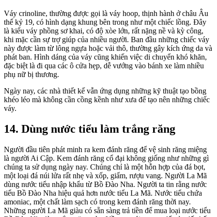
Váy crinoline, thường được gọi là váy hoop, thịnh hành ở châu Âu
thế kỷ 19, có hình dạng khung bên trong như một chiếc lồng. Đây
là kiểu váy phồng sơ khai, có độ xòe lớn, rất nặng nề và kỳ công,
khi mặc cần sự trợ giúp của nhiều người. Ban đầu những chiếc váy
này được làm từ lông ngựa hoặc vải thô, thường gây kích ứng da và
phát ban. Hình dáng của váy cũng khiến việc di chuyển khó khăn,
đặc biệt là đi qua các ô cửa hẹp, dễ vướng vào bánh xe làm nhiều
phụ nữ bị thương.
Ngày nay, các nhà thiết kế vẫn ứng dụng những kỹ thuật tạo bồng
khéo léo mà không cần cồng kềnh như xưa để tạo nên những chiếc
váy.
14. Dùng nước tiểu làm trắng răng
Người đầu tiên phát minh ra kem đánh răng để vệ sinh răng miệng
là người Ai Cập. Kem đánh răng cổ đại không giống như những gì
chúng ta sử dụng ngày nay. Chúng chỉ là một hỗn hợp của đá bọt,
một loại đá núi lửa rất nhẹ và xốp, giấm, rượu vang. Người La Mã
dùng nước tiểu nhập khẩu từ Bồ Đào Nha. Người ta tin rằng nước
tiểu Bồ Đào Nha hiệu quả hơn nước tiểu La Mã. Nước tiểu chứa
amoniac, một chất làm sạch có trong kem đánh răng thời nay.
Những người La Mã giàu có sẵn sàng trả tiền để mua loại nước tiểu