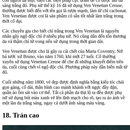
con người đã thực hiện các biện pháp cực đoan để có được làn da
sáng trắng đó. Phụ nữ thế kỷ 16 đã sử dụng Ven Venetian Ceruse,
thường được biết đến với tên gọi là rượu mạnh, làm từ chì cacbonat.
Ven Venetian được coi là sản phẩm có sẵn tốt nhất làm trắng trong
thời cổ đại.
Các chuyên gia cho biết chì trắng trong Ven Venetian là nguyên
nhân gây ngộ độc chì ở nhiều phụ nữ. Nó cũng dẫn đến tổn thương
da và thậm chí tử vong nếu sử dụng trong thời gian dài.
Ven Venetian được cho là gây ra cái chết của Maria Coventry, Nữ
bá tước xứ Bruno, vào năm 1760, khi mới 27 tuổi. Cô thường
xuyên sử dụng Venetian Ceruse để che đi những khuyết điểm trên
da, cuối cùng chết vì ngộ độc chì. Phương pháp này dần biến mất từ
đó.
Cuối những năm 1800, vẻ đẹp được định nghĩa bằng kiểu tóc chải
gọn gàng, cổ dài, thân hình cao mảnh khảnh với ngực đầy đặn,
quần áo ôm sát vào cơ thể. Tất cả phần da thịt lộ ra đều được phụ
nữ sử dụng bút màu xanh vẽ lên tĩnh mạch cho rõ, tạo ra ảo ảnh về
một làn da trắng sáng, ngay cả dưới ánh sáng màu vàng.
18. Trán cao