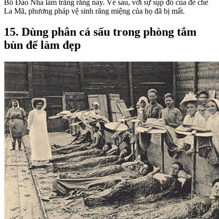
Bồ Đào Nha làm trắng răng này. Về sau, với sự sụp đổ của đế chế
La Mã, phương pháp vệ sinh răng miệng của họ đã bị mất.
15. Dùng phân cá sấu trong phòng tắm
bùn để làm đẹp