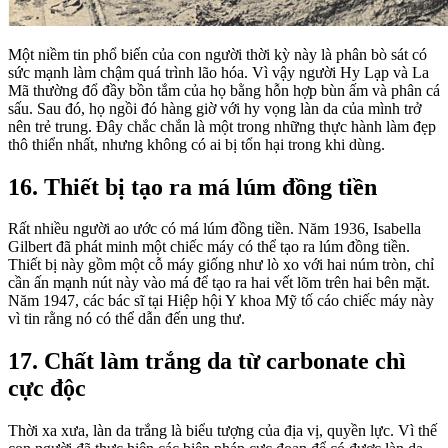
Một niềm tin phổ biến của con người thời kỳ này là phân bò sát có
sức mạnh làm chậm quá trình lão hóa. Vì vậy người Hy Lạp và La
Mã thường đổ đầy bồn tắm của họ bằng hỗn hợp bùn ấm và phân cá
sấu. Sau đó, họ ngồi đó hàng giờ với hy vọng làn da của mình trở
nên trẻ trung. Đây chắc chắn là một trong những thực hành làm đẹp
thô thiển nhất, nhưng không có ai bị tổn hại trong khi dùng.
16. Thiết bị tạo ra má lúm đồng tiền
Rất nhiều người ao ước có má lúm đồng tiền. Năm 1936, Isabella
Gilbert đã phát minh một chiếc máy có thể tạo ra lúm đồng tiền.
Thiết bị này gồm một cỗ máy giống như lò xo với hai núm tròn, chỉ
cần ấn mạnh nút này vào má để tạo ra hai vết lõm trên hai bên mặt.
Năm 1947, các bác sĩ tại Hiệp hội Y khoa Mỹ tố cáo chiếc máy này
vì tin rằng nó có thể dẫn đến ung thư.
17. Chất làm trắng da từ carbonate chì
cực độc
Thời xa xưa, làn da trắng là biểu tượng của địa vị, quyền lực. Vì thế