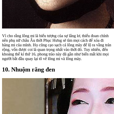
Vì cho rằng lông mi là biểu tượng của sự lẳng lơ, thiếu đoan chính
nên phụ nữ châu Âu thời Phục Hưng sẽ tìm mọi cách để xóa đi
hàng mi của mình. Họ cũng cạo sạch cả lông mày để lộ ra vầng trán
rộng, vốn được coi là quan trọng nhất vào thời đó. Tuy nhiên, đến
khoảng thế kỉ thứ 16, phong trào này đã gần như biến mất khi mọi
người bắt đầu quay lại tô vẽ lông mi và lông mày.
10. Nhuộm răng đen