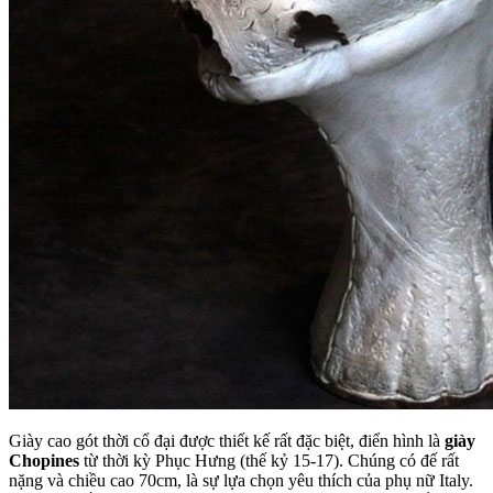
Giày cao gót thời cổ đại được thiết kế rất đặc biệt, điển hình là
giày
Chopines
từ thời kỳ Phục Hưng (thế kỷ 15-17). Chúng có đế rất
nặng và chiều cao 70cm, là sự lựa chọn yêu thích của phụ nữ Italy.