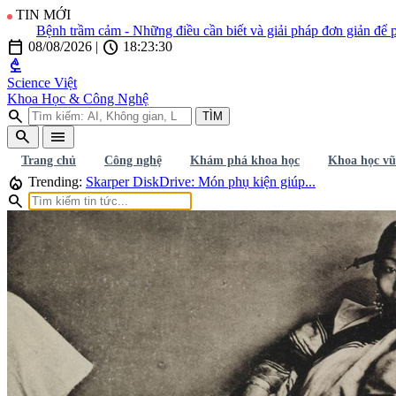
TIN MỚI
 trầm cảm - Những điều cần biết và giải pháp đơn giản để phòng chố
calendar_today
schedule
08/08/2026
|
18:23:33
biotech
Science Việt
Khoa Học & Công Nghệ
search
TÌM
search
menu
Trang chủ
Công nghệ
Khám phá khoa học
Khoa học vũ
local_fire_department
Trending:
Skarper DiskDrive: Món phụ kiện giúp...
search