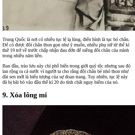
Trung Quốc là nơi có nhiều tục lệ lạ lùng, điển hình là tục bó chân.
Để có được đôi chân thon gọn như ý muốn, nhiều phụ nữ từ thế kỉ
thứ 19 trở về trước chấp nhận đau đớn để niềng đôi chân của mình
trong nhiều năm liền.
Ban đầu, trào lưu này chỉ phổ biến trong giới quý tộc nhưng sau đó
lan rộng ra cả nước vì người ta cho rằng đôi chân bé nhỏ thon như
đài sen mới là biểu tượng của sự đoan trang. Tuy nhiên, tục lệ này
đã bị bãi bỏ vào đầu thế kỉ 20 do tính chất nguy hiểm của nó.
9. Xóa lông mi