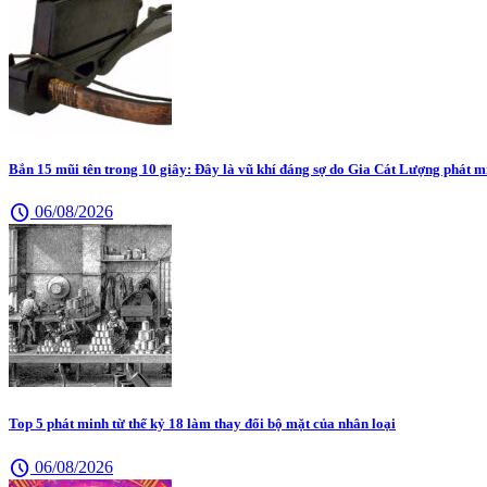
Bắn 15 mũi tên trong 10 giây: Đây là vũ khí đáng sợ do Gia Cát Lượng phát m
schedule
06/08/2026
Top 5 phát minh từ thế kỷ 18 làm thay đổi bộ mặt của nhân loại
schedule
06/08/2026