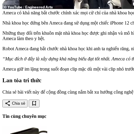
Ameca có khả năng bắt chước chính xác mọi cử chỉ của nhà khoa học
Nhà khoa học đứng bên Ameca đang sử dụng một chiếc iPhone 12 c
Những thay đổi trên khuôn mặt nhà khoa học được ghi nhận và mô hình
Ameca làm theo y hệt.
Robot Ameca đang bắt chước nhà khoa học khi anh ta nghiến răng, n
“Mục đích ở đây là xây dựng khả năng biểu đạt tốt nhất. Ameca có t
Ameca giữ im lặng trong suốt đoạn clip mặc dù một vài clip nhỏ trướ
Lan tỏa tri thức
Chia sẻ bài viết này để cộng đồng cùng nắm bắt xu hướng công nghệ 
share
bookmark_add
Chia sẻ
Tin cùng chuyên mục