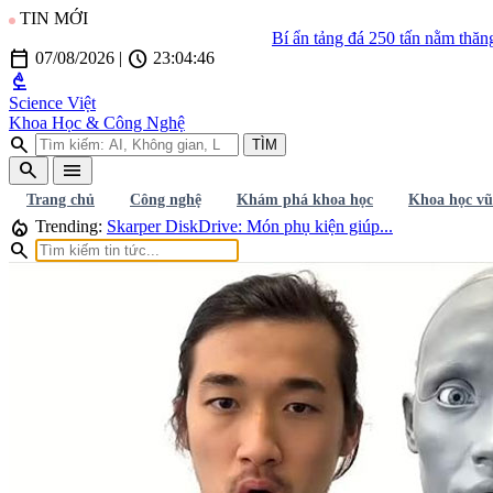
TIN MỚI
Bí ẩn tảng đá 250 tấn nằm thăng bằng trên
calendar_today
schedule
07/08/2026
|
23:04:47
biotech
Science Việt
Khoa Học & Công Nghệ
search
TÌM
search
menu
Trang chủ
Công nghệ
Khám phá khoa học
Khoa học vũ
local_fire_department
Trending:
Skarper DiskDrive: Món phụ kiện giúp...
search