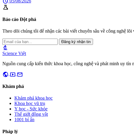
schedule
05/08/2026
science
Báo cáo Đột phá
Theo dõi chúng tôi để nhận các bài viết chuyên sâu về công nghệ lõi v
Đăng ký nhận tin
biotech
Science Việt
Nguồn cung cấp kiến thức khoa học, công nghệ và phát minh uy tín 
public
smart_display
mail
Khám phá
Khám phá khoa học
Khoa học vũ trụ
Y học - Sức khỏe
Thế giới động vật
1001 bí ẩn
Pháp lý