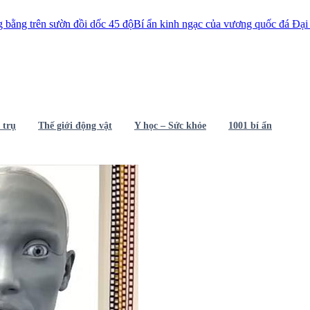
 sườn đồi dốc 45 độ
Bí ẩn kinh ngạc của vương quốc đá Đại Zimbabwe
 trụ
Thế giới động vật
Y học – Sức khỏe
1001 bí ẩn