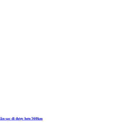
 lần sạc đi được hơn 560km