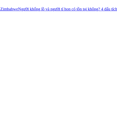
Người khổng lồ và người tí hon có tồn tại không? 4 dấu tích chưa có lời