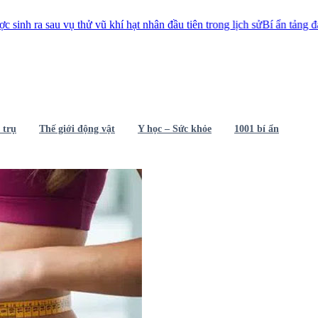
 vụ thử vũ khí hạt nhân đầu tiên trong lịch sử
Bí ẩn tảng đá 250 tấn nằm
 trụ
Thế giới động vật
Y học – Sức khỏe
1001 bí ẩn