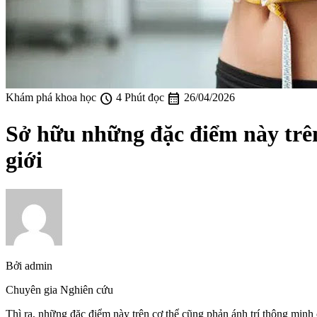
schedule
calendar_month
Khám phá khoa học
4 Phút đọc
26/04/2026
Sở hữu những đặc điểm này trên
giới
Bởi
admin
Chuyên gia Nghiên cứu
Thì ra, những đặc điểm này trên cơ thể cũng phản ánh trí thông minh