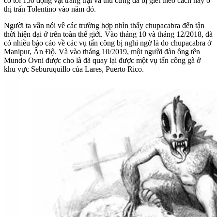
có tới 150 động vật trang trại và thú cưng đã bị giết theo cách này ở
thị trấn Tolentino vào năm đó.
Người ta vẫn nói về các trường hợp nhìn thấy chupacabra đến tận
thời hiện đại ở trên toàn thế giới. Vào tháng 10 và tháng 12/2018, đã
có nhiều báo cáo về các vụ tấn công bị nghi ngờ là do chupacabra ở
Manipur, Ấn Độ. Và vào tháng 10/2019, một người đàn ông tên
Mundo Ovni được cho là đã quay lại được một vụ tấn công gà ở
khu vực Seburuquillo của Lares, Puerto Rico.