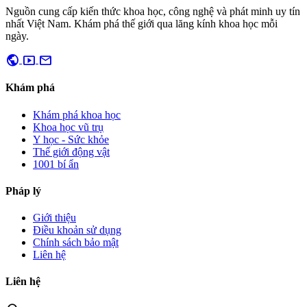
Nguồn cung cấp kiến thức khoa học, công nghệ và phát minh uy tín
nhất Việt Nam. Khám phá thế giới qua lăng kính khoa học mỗi
ngày.
public
smart_display
mail
Khám phá
Khám phá khoa học
Khoa học vũ trụ
Y học - Sức khỏe
Thế giới động vật
1001 bí ẩn
Pháp lý
Giới thiệu
Điều khoản sử dụng
Chính sách bảo mật
Liên hệ
Liên hệ