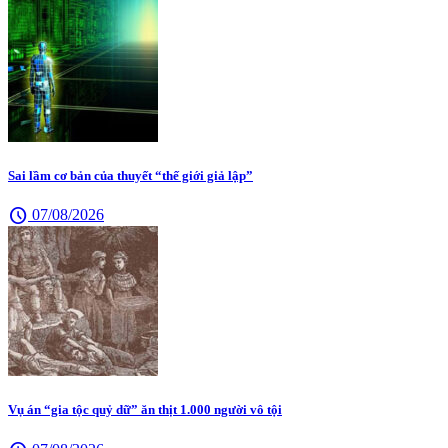
Sai lầm cơ bản của thuyết “thế giới giả lập”
schedule
07/08/2026
Vụ án “gia tộc quỷ dữ” ăn thịt 1.000 người vô tội