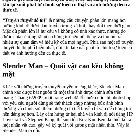
khi lại xuất phát từ chính sự kiện có thật và ảnh hưởng đến cả
thực tế
.
“Truyền thuyết đô thị”
là những câu chuyện phần lớn mang hơi
hướng kinh dị được lan truyền trong xã hội, thay đổi theo thời gian.
Mặc dù phần lớn là hư cấu và không có tính xác thực, nhưng do
được chia sẻ rộng rãi nên chúng trở nên nổi tiếng và thu hút rất
nhiều sự quan tâm và hiếu kỳ của mọi người. Phía sau một số truyền
thuyết đô thị phổ biến nhất, đôi khi lại xuất phát từ chính sự kiện có
thật và ảnh hưởng đến cả thực tế.
Slender Man – Quái vật cao kều không
mặt
Khác với những truyền thuyết truyền miệng khác, Slender Man
chính xác được bắt nguồn từ một tấm ảnh được chỉnh sửa trên
mạng. Tháng 6/2009, một trang web đã tổ chức cuộc thi photoshop,
với yêu cầu người dùng sẽ thử thách chụp những bức ảnh bình
thường và chỉnh sửa thêm những chi tiết huyền bí vào để chúng trở
nên đáng sợ hơn. Lấy cảm hứng từ hai nhà văn kinh dị nổi tiếng HP
Lovecraft và Stephen King, thí sinh tên Eric Knudsen đã thiết kế ra
một nhân vật cao, gầy và kỳ quái với gương mặt nhẵn thín. Vậy là
Slender Man ra đời.