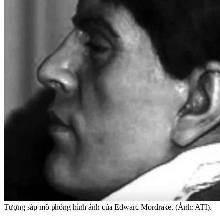
Tượng sáp mô phỏng hình ảnh của Edward Mordrake. (Ảnh: ATI).