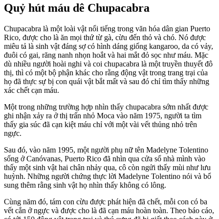
Quỷ hút máu dê Chupacabra
Chupacabra là một loài vật nổi tiếng trong văn hóa dân gian Puerto
Rico, được cho là ăn mọi thứ từ gà, cừu đến thỏ và chó. Nó được
miêu tả là sinh vật đáng sợ có hình dáng giống kangaroo, da có vảy,
đuôi có gai, răng nanh nhọn hoắt và hai mắt đỏ sọc như máu. Mặc
dù nhiều người hoài nghi và coi chupacabra là một truyền thuyết đô
thị, thì có một bộ phận khác cho rằng động vật trong trang trại của
họ đã thực sự bị con quái vật bắt mất và sau đó chỉ tìm thấy những
xác chết cạn máu.
Một trong những trường hợp nhìn thấy chupacabra sớm nhất được
ghi nhận xảy ra ở thị trấn nhỏ Moca vào năm 1975, người ta tìm
thấy gia súc đã cạn kiệt máu chỉ với một vài vết thủng nhỏ trên
ngực.
Sau đó, vào năm 1995, một người phụ nữ tên Madelyne Tolentino
sống ở Canóvanas, Puerto Rico đã nhìn qua cửa sổ nhà mình vào
thấy một sinh vật hai chân nhảy qua, cô còn ngửi thấy mùi như lưu
huỳnh. Những người chứng thực lời Madelyne Tolentino nói và bổ
sung thêm rằng sinh vật họ nhìn thấy không có lông.
Cùng năm đó, tám con cừu được phát hiện đã chết, mỗi con có ba
vết cắn ở ngực và được cho là đã cạn máu hoàn toàn. Theo báo cáo,