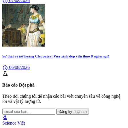
schedule
07/08/2026
Sự thật về nữ hoàng Cleopatra: Vừa xinh đẹp vừa thạo 8 ngôn ngữ
schedule
06/08/2026
science
Báo cáo Đột phá
Theo dõi chúng tôi để nhận các bài viết chuyên sâu về công nghệ
lõi và vật lý lượng tử.
Đăng ký nhận tin
biotech
Science Việt