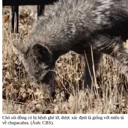
Chó sói đồng cỏ bị bệnh ghẻ lở, được xác định là giống với miêu tả
về chupacabra. (Ảnh: CBS).