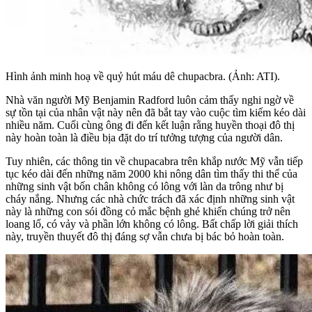
Hình ảnh minh hoạ về quỷ hút máu dê chupacbra. (Ảnh: ATI).
Nhà văn người Mỹ Benjamin Radford luôn cảm thấy nghi ngờ về
sự tồn tại của nhân vật này nên đã bắt tay vào cuộc tìm kiếm kéo dài
nhiều năm. Cuối cùng ông đi đến kết luận rằng huyền thoại đô thị
này hoàn toàn là điều bịa đặt do trí tưởng tượng của người dân.
Tuy nhiên, các thông tin về chupacabra trên khắp nước Mỹ vẫn tiếp
tục kéo dài đến những năm 2000 khi nông dân tìm thấy thi thể của
những sinh vật bốn chân không có lông với làn da trông như bị
cháy nắng. Nhưng các nhà chức trách đã xác định những sinh vật
này là những con sói đồng cỏ mắc bệnh ghẻ khiến chúng trở nên
loang lổ, có vảy và phần lớn không có lông. Bất chấp lời giải thích
này, truyền thuyết đô thị đáng sợ vẫn chưa bị bác bỏ hoàn toàn.