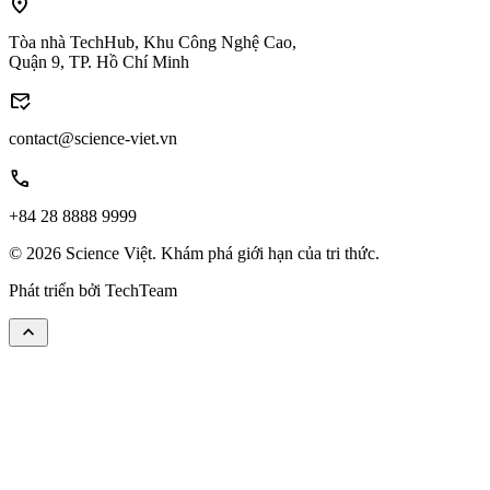
location_on
Tòa nhà TechHub, Khu Công Nghệ Cao,
Quận 9, TP. Hồ Chí Minh
mark_email_read
contact@science-viet.vn
call
+84 28 8888 9999
© 2026 Science Việt. Khám phá giới hạn của tri thức.
Phát triển bởi
TechTeam
keyboard_arrow_up