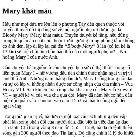
Mary khát máu
Hầu như mọi đứa trẻ lớn lên ở phương Tây đều quen thuộc với
truyền thuyết đô thị đáng sợ về một người phụ nữ được gọi là
Bloody Mary (Mary khát máu). Truyền thuyết kể rằng, nếu đứng
trong tủ quần áo chật chội hoặc trước gương trong phòng tắm không
có ánh đèn, lặp đi lặp lại cái tên
“Bloody Mary”
3 lần (có lời kể là
13 lần) sẽ triệu hồi linh hồn báo thù của một người phụ nữ – Nữ
hoàng Mary I của nước Anh.
Câu chuyện bắt nguồn từ câu chuyện lịch sử có thật thời Trung cổ
liên quan Mary I – nữ vương đầu tiên chính thức nhận ngai vị trị vì
lãnh thổ Anh. Những năm tháng đầu đời, Mary I sống trong nỗi đau
và sự cô lập vì không nhận được sự công nhận của cha mình – Vua
Henry VIII. Sau khi em trai cùng cha khác mẹ của Mary là Edward
VI – người kế vị của vua cha qua đời, Mary đã nắm bắt cơ hội, dẫn
một đội quân vào London vào năm 1553 và thành công ngồi lên
ngai vàng.
Trong thời gian trị vì, bà đưa ra một loạt cải cách nhưng đều vấp
phải làn sóng phản đối của người dân, đặc biệt là việc đàn áp đạo
Tin lành. Chỉ trong vòng 3 năm từ 1555 – 1558, bà đã ra lệnh thiêu
sống gần 300 người theo đạo Tin lành. Đó cũng chính là lý do khiến