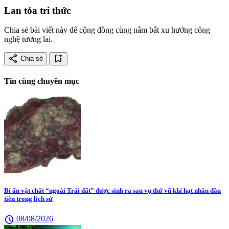
Lan tỏa tri thức
Chia sẻ bài viết này để cộng đồng cùng nắm bắt xu hướng công
nghệ tương lai.
share
bookmark_add
Chia sẻ
Tin cùng chuyên mục
Bí ẩn vật chất “ngoài Trái đất” được sinh ra sau vụ thử vũ khí hạt nhân đầu
tiên trong lịch sử
schedule
08/08/2026