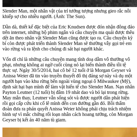
Slender Man, một nhân vật của trí tưởng tượng nhưng gieo rắc nỗi
khiếp sợ cho nhiều người. (Ảnh: The Sun).
Dần dà, thiết kế đặc biệt của Eric Knudsen được đón nhận đông đảo
trên internet, những bộ phim ngắn và câu chuyện ma quái được thêu
dệt ăn theo nhân vật Slender Man cũng được tạo ra. Câu chuyện kỳ
bí còn được phát triển thành Slender Man sẽ thường vẫy gọi trẻ em
vào rừng và ra lệnh cho chúng đi sát hại người khác.
Vốn dĩ chỉ là những câu chuyện mang tính doạ dẫm vô thưởng vô
phạt, nhưng không ai ngờ cuối cùng nó lại biến thành điều tồi tệ
thực sự. Ngày 30/5/2014, hai cô bé 12 tuổi ở là Morgan Geyser và
Anissa Weier đã tin vào truyền thuyết đô thị đáng sợ này và dụ một
người bạn vào khu rừng bên ngoài vùng ngoại ô Milwaukee (Mỹ),
định sát hại bạn mình để làm vật hiến tế cho Slender Man. Nạn nhân
Payton Leutner (12 tuổi) bị đâm 19 nhát dao và bỏ lại trong rừng.
May mắn thay, Leutner vẫn sống sót và được người dân phát hiện
rồi gọi cấp cứu khi cố lê mình đến con đường gần đó. Bồi thẩm
đoàn đưa ra phán quyết Anissa Weier không phải chịu trách nhiệm
hình sự vì mắc chứng rối loạn nhân cách hoang tưởng, còn Morgan
Geyser bị kết án 40 năm tù giam.