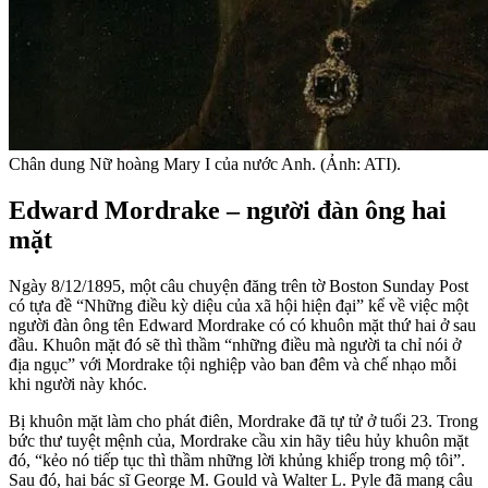
Chân dung Nữ hoàng Mary I của nước Anh. (Ảnh: ATI).
Edward Mordrake – người đàn ông hai
mặt
Ngày 8/12/1895, một câu chuyện đăng trên tờ Boston Sunday Post
có tựa đề “Những điều kỳ diệu của xã hội hiện đại” kể về việc một
người đàn ông tên Edward Mordrake có có khuôn mặt thứ hai ở sau
đầu. Khuôn mặt đó sẽ thì thầm “những điều mà người ta chỉ nói ở
địa ngục” với Mordrake tội nghiệp vào ban đêm và chế nhạo mỗi
khi người này khóc.
Bị khuôn mặt làm cho phát điên, Mordrake đã tự tử ở tuổi 23. Trong
bức thư tuyệt mệnh của, Mordrake cầu xin hãy tiêu hủy khuôn mặt
đó, “kẻo nó tiếp tục thì thầm những lời khủng khiếp trong mộ tôi”.
Sau đó, hai bác sĩ George M. Gould và Walter L. Pyle đã mang câu