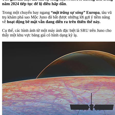
năm 2024 tiếp tục để lộ điều hấp dẫn
.
Trong một chuyến bay ngang
“
mặt trăng sự sống”
Europa
, tàu vũ
trụ khám phá sao Mộc Juno đã bắt được những lời gợi ý tiềm năng
về
hoạt động bề mặt vẫn đang diễn ra trên thiên thể này.
Cụ thể, các hình ảnh từ một máy ảnh đặc biệt là SRU trên Juno cho
thấy một khu vực băng giá có hình dạng kỳ lạ.