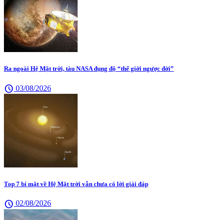
Ra ngoài Hệ Mặt trời, tàu NASA đụng độ “thế giới ngược đời”
schedule
03/08/2026
Top 7 bí mật về Hệ Mặt trời vẫn chưa có lời giải đáp
schedule
02/08/2026