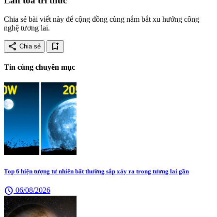
Lan tỏa tri thức
Chia sẻ bài viết này để cộng đồng cùng nắm bắt xu hướng công
nghệ tương lai.
share
bookmark_add
Chia sẻ
Tin cùng chuyên mục
Top 6 hiện tượng tự nhiên bất thường sắp xảy ra trong tương lai gần
schedule
06/08/2026