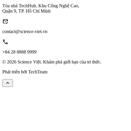
Tòa nhà TechHub, Khu Công Nghệ Cao,
Quận 9, TP. Hồ Chí Minh
mark_email_read
contact@science-viet.vn
call
+84 28 8888 9999
© 2026 Science Việt. Khám phá giới hạn của tri thức.
Phát triển bởi
TechTeam
keyboard_arrow_up