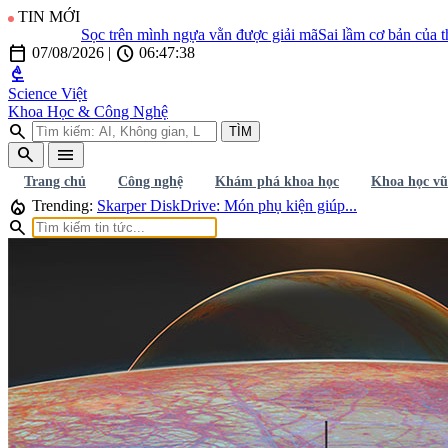
TIN MỚI
Sọc trên mình ngựa vằn được giải mã
Sai lầm cơ bản của thuyết
calendar_today
schedule
07/08/2026
|
06:47:39
biotech
Science Việt
Khoa Học & Công Nghệ
search
TÌM
search
menu
Trang chủ
Công nghệ
Khám phá khoa học
Khoa học vũ
local_fire_department
Trending:
Skarper DiskDrive: Món phụ kiện giúp...
search