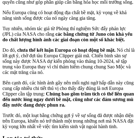
quyển cũng như góp phần giúp cân bằng hóa học môi trường sống.
Nếu Europa cũng có hoạt động địa chất bề mặt, kỳ vọng về khả
năng sinh sống được của nó ngày càng gia tăng.
Tuy nhiên, nhóm tác giả từ Phòng thí nghiệm Sức đẩy phản lực
(JPL) của NASA cho rằng
các bằng chứng từ Juno còn khá yếu
do chất lượng hình ảnh các giai đoạn còn một số khác biệt.
Do đó,
chưa thể kết luận Europa có hoạt động bề mặt.
Nó chỉ là
lời gợi ý, chờ đợi tàu Europa Clipper giải mã. Chiến binh săn sự
sống này được NASA dự kiến phóng vào tháng 10-2024, sẽ tập
trung vào Europa thay vì chỉ thám hiểm chung chung Sao Mộc và
các mặt trăng của nó.
Bên cạnh đó, các hình ảnh gây nên mối nghi ngờ hấp dẫn này cũng
cung cấp nhiều chi tiết thú vị cho thấy đây đúng là nơi Europa
Clipper cần tập trung:
Chúng bao gồm trầm tích có thể liên quan
đến nước lỏng ngay dưới bề mặt, cũng như các đám sương mù
đầy nước đang được phun ra.
Trước đó, một loạt bằng chứng gợi ý về sự sống đã được nhận diện
trên Europa, khiến nó trở thành một trong những nơi mà NASA đặt
kỳ vọng lớn nhất về việc tìm kiếm sinh vật ngoài hành tinh.