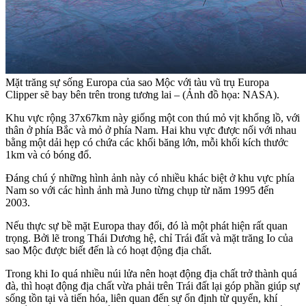
Mặt trăng sự sống Europa của sao Mộc với tàu vũ trụ Europa
Clipper sẽ bay bên trên trong tương lai – (Ảnh đồ họa: NASA).
Khu vực rộng 37x67km này giống một con thú mỏ vịt khổng lồ, với
thân ở phía Bắc và mỏ ở phía Nam. Hai khu vực được nối với nhau
bằng một dải hẹp có chứa các khối băng lớn, mỗi khối kích thước
1km và có bóng đổ.
Đáng chú ý những hình ảnh này có nhiều khác biệt ở khu vực phía
Nam so với các hình ảnh mà Juno từng chụp từ năm 1995 đến
2003.
Nếu thực sự bề mặt Europa thay đổi, đó là một phát hiện rất quan
trọng. Bởi lẽ trong Thái Dương hệ, chỉ Trái đất và mặt trăng Io của
sao Mộc được biết đến là có hoạt động địa chất.
Trong khi Io quá nhiều núi lửa nên hoạt động địa chất trở thành quá
đà, thì hoạt động địa chất vừa phải trên Trái đất lại góp phần giúp sự
sống tồn tại và tiến hóa, liên quan đến sự ổn định từ quyển, khí