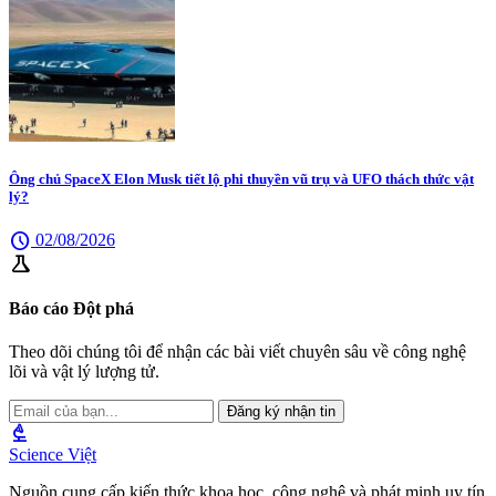
Ông chủ SpaceX Elon Musk tiết lộ phi thuyền vũ trụ và UFO thách thức vật
lý?
schedule
02/08/2026
science
Báo cáo Đột phá
Theo dõi chúng tôi để nhận các bài viết chuyên sâu về công nghệ
lõi và vật lý lượng tử.
Đăng ký nhận tin
biotech
Science Việt
Nguồn cung cấp kiến thức khoa học, công nghệ và phát minh uy tín