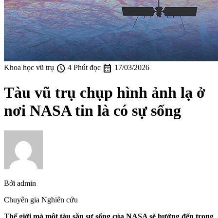
schedule
calendar_month
Khoa học vũ trụ
4 Phút đọc
17/03/2026
Tàu vũ trụ chụp hình ảnh lạ ở
nơi NASA tin là có sự sống
Bởi
admin
Chuyên gia Nghiên cứu
Thế giới mà một tàu săn sự sống của NASA sẽ hướng đến trong