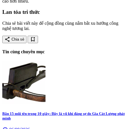
cao hơn nhiều.
Lan tỏa tri thức
Chia sẻ bài viết này để cộng đồng cùng nắm bắt xu hướng công
nghệ tương lai.
share
bookmark_add
Chia sẻ
Tin cùng chuyên mục
Bắn 15 mũi tên trong 10 giây: Đây là vũ khí đáng sợ do Gia Cát Lượng phát
minh