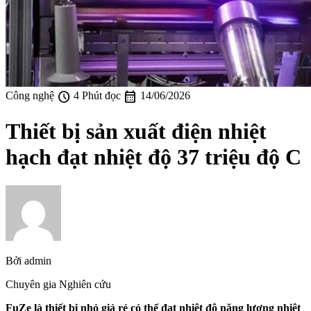
schedule
calendar_month
Công nghệ
4 Phút đọc
14/06/2026
Thiết bị sản xuất điện nhiệt
hạch đạt nhiệt độ 37 triệu độ C
Bởi
admin
Chuyên gia Nghiên cứu
FuZe là thiết bị nhỏ giá rẻ có thể đạt nhiệt độ năng lượng nhiệt