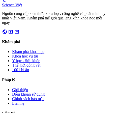
biotech
Science Việt
Nguồn cung cấp kiến thức khoa học, công nghệ và phát minh uy tín
nhất Việt Nam. Khám phá thế giới qua lăng kính khoa học mỗi
ngày.
public
smart_display
mail
Khám phá
Khám phá khoa học
Khoa học vũ trụ
Y học - Sức khỏe
Thế giới động vật
1001 bí ẩn
Pháp lý
Giới thiệu
Điều khoản sử dụng
Chính sách bảo mật
Liên hệ