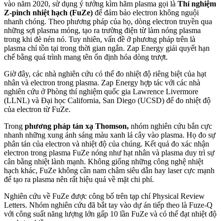
vào năm 2020, sử dụng ý tưởng kìm hãm plasma gọi là
Thí nghiệm
Z-pinch nhiệt hạch (FuZe)
để đảm bảo electron không nguội
nhanh chóng. Theo phương pháp của họ, dòng electron truyền qua
những sợi plasma mỏng, tạo ra trường điện từ làm nóng plasma
trong khi đè nén nó. Tuy nhiên, vấn đề ở phương pháp trên là
plasma chỉ tồn tại trong thời gian ngắn. Zap Energy giải quyết hạn
chế bằng quá trình mang tên ổn định hóa dòng trượt.
Giờ đây, các nhà nghiên cứu có thể đo nhiệt độ riêng biệt của hạt
nhân và electron trong plasma. Zap Energy hợp tác với các nhà
nghiên cứu ở Phòng thí nghiệm quốc gia Lawrence Livermore
(LLNL) và Đại học California, San Diego (UCSD) để đo nhiệt độ
của electron từ FuZe.
Trong
phương pháp tán xạ Thomson,
nhóm nghiên cứu bắn cực
nhanh những xung ánh sáng màu xanh lá cây vào plasma. Họ đo sự
phân tán của electron và nhiệt độ của chúng. Kết quả đo xác nhận
electron trong plasma FuZe nóng như hạt nhân và plasma duy trì sự
cân bằng nhiệt lành mạnh. Không giống những công nghệ nhiệt
hạch khác, FuZe không cần nam châm siêu dẫn hay laser cực mạnh
để tạo ra plasma nên rất hiệu quả về mặt chi phí.
Nghiên cứu về FuZe được công bố trên tạp chí Physical Review
Letters. Nhóm nghiên cứu đã bắt tay vào dự án tiếp theo là Fuze-Q
với công suất năng lượng lớn gấp 10 lần FuZe và có thể đạt nhiệt độ