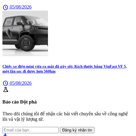
schedule
05/08/2026
Chiếc xe điện mini vừa ra mắt đã gây sốt: Kích thước bằng VinFast VF 5,
một lần sạc đi được hơn 560km
schedule
05/08/2026
science
Báo cáo Đột phá
Theo dõi chúng tôi để nhận các bài viết chuyên sâu về công nghệ
lõi và vật lý lượng tử.
Đăng ký nhận tin