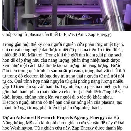
Chớp sáng từ plasma của thiết bị FuZe. (Ảnh: Zap Energy).
Trong gần một thế kỷ con người nghiên cứu phản ứng nhiệt hạch,
chỉ có vài công nghệ đạt được nhiệt độ plasma trên 15 triệu độ C,
nhiệt độ ở lõi Mặt trời. Trong khi thế giới tìm kiếm giải pháp sạch
hơn để đáp ứng nhu cầu năng lượng, phản ứng nhiệt hạch được
xem như một cách khả thi để tạo ra lượng lớn năng lượng. Bước
đầu tiên trong quá trình là
sản xuất plasma
, trạng thái vật chất thứ
tư trong đó electron không duy trì trạng thái nguyên tử mà trôi nổi
tự do. Quá trình hợp nhất nguyên tử giải phóng năng lượng nhiều
gấp 10 triệu lần so với than đá. Tuy nhiên, do plasma nhiệt hạch bao
gồm hai thành phần (hạt nhân và electron) chênh lệch đáng kể về
khối lượng, chúng nóng lên và nguội đi ở tốc độ khác nhau.
Electron nguội nhanh có thể hạn chế sự nóng lên của plasma, tạo
thành trở ngại trong phát triển lò phản ứng nhiệt hạch.
Dự án Advanced Research Projects Agency-Energy
của Bộ
Năng lượng Mỹ cấp kinh phí cho nghiên cứu về vấn đề này ở Đại
học Washington. Từ nghiên cứu này, Zap Energy được thành lập