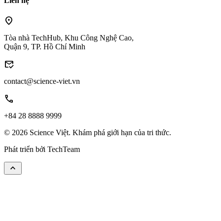
Liên hệ
location_on
Tòa nhà TechHub, Khu Công Nghệ Cao,
Quận 9, TP. Hồ Chí Minh
mark_email_read
contact@science-viet.vn
call
+84 28 8888 9999
© 2026 Science Việt. Khám phá giới hạn của tri thức.
Phát triển bởi
TechTeam
keyboard_arrow_up