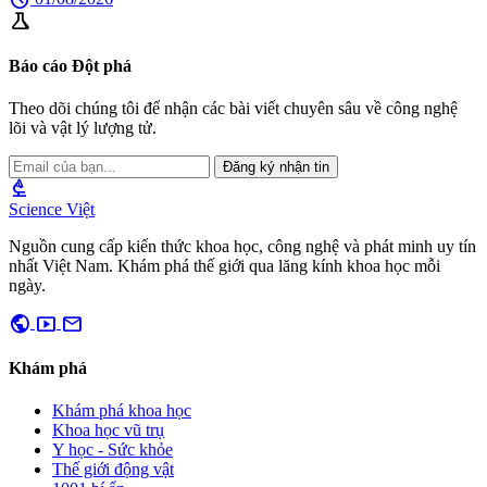
science
Báo cáo Đột phá
Theo dõi chúng tôi để nhận các bài viết chuyên sâu về công nghệ
lõi và vật lý lượng tử.
Đăng ký nhận tin
biotech
Science Việt
Nguồn cung cấp kiến thức khoa học, công nghệ và phát minh uy tín
nhất Việt Nam. Khám phá thế giới qua lăng kính khoa học mỗi
ngày.
public
smart_display
mail
Khám phá
Khám phá khoa học
Khoa học vũ trụ
Y học - Sức khỏe
Thế giới động vật