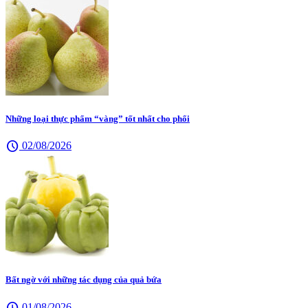
Những loại thực phẩm “vàng” tốt nhất cho phổi
schedule
02/08/2026
Bất ngờ với những tác dụng của quả bứa
schedule
01/08/2026