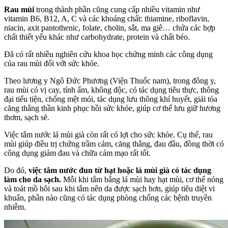
Rau mùi
trong thành phần cũng cung cấp nhiều vitamin như
vitamin B6, B12, A, C và các khoáng chất: thiamine, riboflavin,
niacin, axit pantothenic, folate, cholin, sắt, ma giê… chứa các hợp
chất thiết yếu khác như carbohydrate, protein và chất béo.
Đã có rất nhiều nghiên cứu khoa học chứng minh các công dụng
của rau mùi đối với sức khỏe.
Theo lương y Ngô Đức Phương (Viện Thuốc nam), trong đông y,
rau mùi có vị cay, tính ấm, không độc, có tác dụng tiêu thực, thông
đại tiểu tiện, chống mệt mỏi, tác dụng lưu thông khí huyết, giải tỏa
căng thẳng thần kinh phục hồi sức khỏe, giúp cơ thể lưu giữ hương
thơm, sạch sẽ.
Việc tắm nước lá mùi già còn rất có lợi cho sức khỏe. Cụ thể, rau
mùi giúp điều trị chứng trầm cảm, căng thẳng, đau đầu, đồng thời có
công dụng giảm đau và chữa cảm mạo rất tốt.
Do đó,
việc tắm nước đun từ hạt hoặc lá mùi già có tác dụng
làm cho da sạch.
Mỗi khi tắm bằng lá mùi hay hạt mùi, cơ thể nóng
và toát mồ hôi sau khi tắm nên da được sạch hơn, giúp tiêu diệt vi
khuẩn, phần nào cũng có tác dụng phòng chống các bệnh truyền
nhiễm.