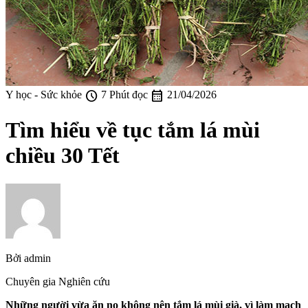
schedule
calendar_month
Y học - Sức khỏe
7 Phút đọc
21/04/2026
Tìm hiểu về tục tắm lá mùi
chiều 30 Tết
Bởi
admin
Chuyên gia Nghiên cứu
Những người vừa ăn no không nên tắm lá mùi già, vì làm mạch