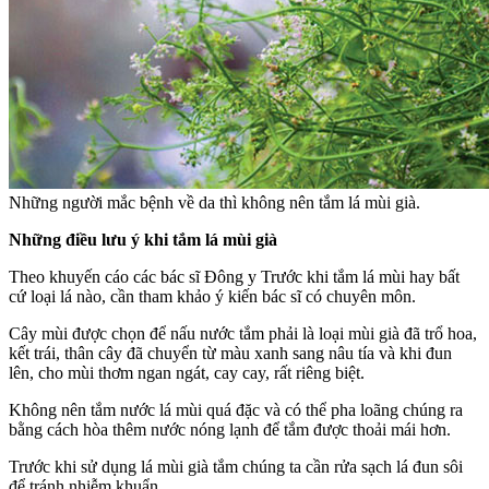
Những người mắc bệnh về da thì không nên tắm lá mùi già.
Những điều lưu ý khi tắm lá mùi già
Theo khuyến cáo các bác sĩ Đông y Trước khi tắm lá mùi hay bất
cứ loại lá nào, cần tham khảo ý kiến bác sĩ có chuyên môn.
Cây mùi được chọn để nấu nước tắm phải là loại mùi già đã trổ hoa,
kết trái, thân cây đã chuyển từ màu xanh sang nâu tía và khi đun
lên, cho mùi thơm ngan ngát, cay cay, rất riêng biệt.
Không nên tắm nước lá mùi quá đặc và có thể pha loãng chúng ra
bằng cách hòa thêm nước nóng lạnh để tắm được thoải mái hơn.
Trước khi sử dụng lá mùi già tắm chúng ta cần rửa sạch lá đun sôi
để tránh nhiễm khuẩn.