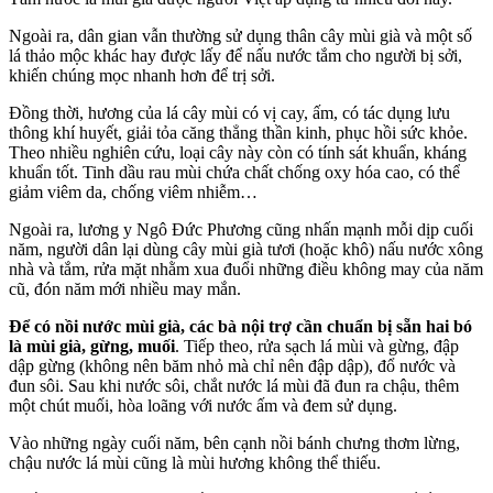
Ngoài ra, dân gian vẫn thường sử dụng thân cây mùi già và một số
lá thảo mộc khác hay được lấy để nấu nước tắm cho người bị sởi,
khiến chúng mọc nhanh hơn để trị sởi.
Đồng thời, hương của lá cây mùi có vị cay, ấm, có tác dụng lưu
thông khí huyết, giải tỏa căng thẳng thần kinh, phục hồi sức khỏe.
Theo nhiều nghiên cứu, loại cây này còn có tính sát khuẩn, kháng
khuẩn tốt. Tinh dầu rau mùi chứa chất chống oxy hóa cao, có thể
giảm viêm da, chống viêm nhiễm…
Ngoài ra, lương y Ngô Đức Phương cũng nhấn mạnh mỗi dịp cuối
năm, người dân lại dùng cây mùi già tươi (hoặc khô) nấu nước xông
nhà và tắm, rửa mặt nhằm xua đuổi những điều không may của năm
cũ, đón năm mới nhiều may mắn.
Để có nồi nước mùi già, các bà nội trợ cần chuẩn bị sẵn hai bó
là mùi già, gừng, muối
. Tiếp theo, rửa sạch lá mùi và gừng, đập
dập gừng (không nên băm nhỏ mà chỉ nên đập dập), đổ nước và
đun sôi. Sau khi nước sôi, chắt nước lá mùi đã đun ra chậu, thêm
một chút muối, hòa loãng với nước ấm và đem sử dụng.
Vào những ngày cuối năm, bên cạnh nồi bánh chưng thơm lừng,
chậu nước lá mùi cũng là mùi hương không thể thiếu.