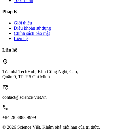
1001 bí ẩn
Pháp lý
Giới thiệu
Điều khoản sử dụng
Chính sách bảo mật
Liên hệ
Liên hệ
location_on
Tòa nhà TechHub, Khu Công Nghệ Cao,
Quận 9, TP. Hồ Chí Minh
mark_email_read
contact@science-viet.vn
call
+84 28 8888 9999
© 2026 Science Việt. Khám phá giới hạn của tri thức.