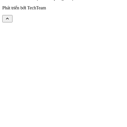
Phát triển bởi
TechTeam
keyboard_arrow_up