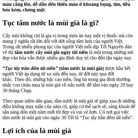
máu căng lên, dễ dẫn đến thiếu máu ở khoang bụng, tim, tiêu
hóa kém, chóng mặt
.
Tục tắm nước là mùi già là gì?
Cây mùi không chỉ là gia vị trong món ăn hay một vị thuốc mà còn
mang ý nghĩa rất lớn đối với đời sống tâm linh của người Việt.
Trong rất nhiều phong tục của người Việt mỗi dịp Tết Nguyên đán
về thì
tắm nước cây mùi già ngày tất niên
là một trong những nét
đẹp văn hóa vẫn được nhiều gia đình duy trì cho đến tận ngày nay.
“Tục tẩy trần đêm tất niên”
(tắm nước lá mùi già)
được hầu hết
người Việt áp dụng từ xa xưa đến nay, từ đời này qua đời
khác. Theo đó, những bậc cao niên, ông bà trong gia đình thường
nhắc con cháu mua lá mùi già về nấu nước để tắm vào ngày 29 hay
30 tháng Chạp.
Theo quan niệm dân gian, tắm nước lá mùi già sẽ giúp xua đi những
điều không may mắn của năm cũ, giúp cơ thể sạch sẽ, sảng khoái để
sẵn sàng đón một năm mới tốt đẹp và vui vẻ hơn. Có nơi gọi việc
tắm nước lá mùi già vào ngày 30 Tết là “Tục tẩy trần đêm tất niên”.
Lợi ích của lá mùi già