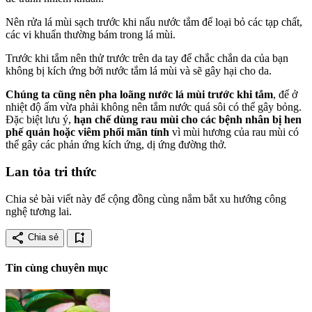
Nên rửa lá mùi sạch trước khi nấu nước tắm để loại bỏ các tạp chất,
các vi khuẩn thường bám trong lá mùi.
Trước khi tắm nên thử trước trên da tay để chắc chắn da của bạn
không bị kích ứng bởi nước tắm lá mùi và sẽ gây hại cho da.
Chúng ta cũng nên pha loãng nước lá mùi trước khi tắm
, để ở
nhiệt độ ấm vừa phải không nên tắm nước quá sôi có thể gây bỏng.
Đặc biệt lưu ý,
hạn chế dùng rau mùi cho các bệnh nhân bị hen
phế quản hoặc viêm phổi mãn tính
vì mùi hương của rau mùi có
thể gây các phản ứng kích ứng, dị ứng đường thở.
Lan tỏa tri thức
Chia sẻ bài viết này để cộng đồng cùng nắm bắt xu hướng công
nghệ tương lai.
share
bookmark_add
Chia sẻ
Tin cùng chuyên mục