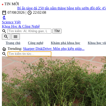
TIN MỚI
Bí ẩn tảng đá 250 tấn nằm thăng bằng trên sườn đồi dốc 45 độ
B
calendar_today
schedule
07/08/2026
|
22:02:10
biotech
Science Việt
Khoa Học & Công Nghệ
search
TÌM
search
menu
Trang chủ
Công nghệ
Khám phá khoa học
Khoa học vũ
local_fire_department
Trending:
Skarper DiskDrive: Món phụ kiện giúp...
search