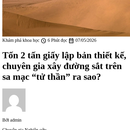
schedule
calendar_month
Khám phá khoa học
6 Phút đọc
07/05/2026
Tốn 2 tấn giấy lập bản thiết kế,
chuyên gia xây đường sắt trên
sa mạc “tử thần” ra sao?
Bởi
admin
Chuyên gia Nghiên cứu