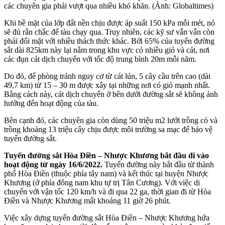
các chuyên gia phải vượt qua nhiều khó khăn. (Ảnh: Globaltimes)
Khi bề mặt của lớp đất nền chịu được áp suất 150 kPa mỗi mét, nó
sẽ đủ rắn chắc để tàu chạy qua. Truy nhiên, các kỹ sư vẫn vẫn còn
phải đối mặt với nhiều thách thức khác. Bởi 65% của tuyến đường
sắt dài 825km này lại nằm trong khu vực có nhiều gió và cát, nơi
các đụn cát dịch chuyển với tốc độ trung bình 20m mỗi năm.
Do đó, để phòng tránh nguy cơ từ cát lún, 5 cây cầu trên cao (dài
49,7 km) từ 15 – 30 m được xây tại những nơi có gió mạnh nhất.
Bằng cách này, cát dịch chuyển ở bên dưới đường sắt sẽ không ảnh
hưởng đến hoạt động của tàu.
Bên cạnh đó, các chuyên gia còn dùng 50 triệu m2 lưới trồng cỏ và
trồng khoảng 13 triệu cây chịu được môi trường sa mạc để bảo vệ
tuyến đường sắt.
Tuyến đường sắt Hòa Điền – Nhược Khương bắt đầu đi vào
hoạt động từ ngày 16/6/2022.
Tuyến đường này bắt đầu từ thành
phố Hòa Điền (thuộc phía tây nam) và kết thúc tại huyện Nhược
Khương (ở phía đông nam khu tự trị Tân Cương). Với việc di
chuyển với vận tốc 120 km/h và đi qua 22 ga, thời gian đi từ Hòa
Điền và Nhược Khương mất khoảng 11 giờ 26 phút.
Việc xây dựng tuyến đường sắt Hòa Điền – Nhược Khương hứa