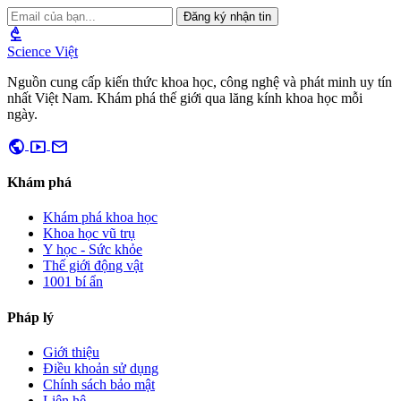
Đăng ký nhận tin
biotech
Science Việt
Nguồn cung cấp kiến thức khoa học, công nghệ và phát minh uy tín
nhất Việt Nam. Khám phá thế giới qua lăng kính khoa học mỗi
ngày.
public
smart_display
mail
Khám phá
Khám phá khoa học
Khoa học vũ trụ
Y học - Sức khỏe
Thế giới động vật
1001 bí ẩn
Pháp lý
Giới thiệu
Điều khoản sử dụng
Chính sách bảo mật
Liên hệ