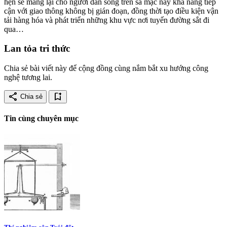
hẹn sẽ mang lại cho người dân sống trên sa mạc này khả năng tiếp
cận với giao thông không bị gián đoạn, đồng thời tạo điều kiện vận
tải hàng hóa và phát triển những khu vực nơi tuyến đường sắt đi
qua…
Lan tỏa tri thức
Chia sẻ bài viết này để cộng đồng cùng nắm bắt xu hướng công
nghệ tương lai.
share
bookmark_add
Chia sẻ
Tin cùng chuyên mục