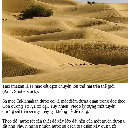
Taklamakan là sa mạc cát dịch chuyển lớn thứ hai trên thế giới.
(Ảnh: Shutterstock).
Sa mạc Taklamakan được coi là một điểm dừng quan trọng dọc theo
Con đường Tơ lụa cổ đại. Tuy nhiên, việc xây dựng một tuyến
đường sắt trên sa mạc này lại không hề dễ dàng.
Theo đó, nước rất cần thiết để xây lớp đất nền của một tuyến đường
sắt như vậy. Nhưng nguồn nước lại cách địa điểm xây dựng tới