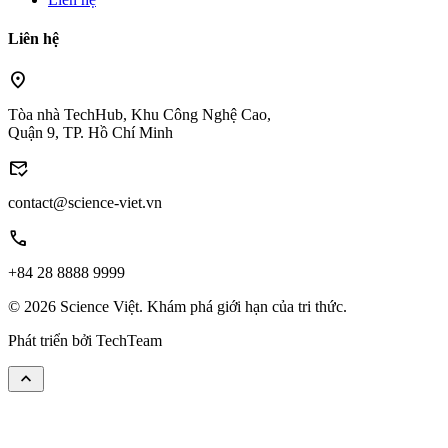
Liên hệ
location_on
Tòa nhà TechHub, Khu Công Nghệ Cao,
Quận 9, TP. Hồ Chí Minh
mark_email_read
contact@science-viet.vn
call
+84 28 8888 9999
© 2026 Science Việt. Khám phá giới hạn của tri thức.
Phát triển bởi
TechTeam
keyboard_arrow_up