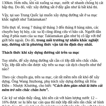
130km. Hơn nữa, khi rải xuống sa mạc, nước sẽ nhanh chóng bị cát
hấp thụ. Do đó, việc xây đường sắt ở đây gần như là bất khả thi.
Vậy, tại sao Trung Quốc lại muốn xây dựng đường sắt ở sa mạc
khắc nghiệt như Taklamakan?
Trên thực tế, trong 7 tháng từ tháng 3 đến tháng 8 hàng năm, các
chuyến bay bị hủy, các xa lộ cũng đóng cửa vì bão cát. Người dân
sống ở phía nam của sa mạc Taklamakan gần như bị cô lập với thế
giới bên ngoài. Do đó,
trong môi trường tự nhiên khắc nghiệt
này, đường sắt là phương thức vận tải ổn định duy nhất.
Thách thức khi xây dựng đường sắt trên sa mạc
Tuy nhiên, để xây dựng đường sắt cần có lớp đất nền chắc chắn.
Vậy, lớp đất nền rắn được xây trên sa mạc cát dịch chuyển như thế
nào?
Theo các chuyên gia, trên sa mạc, cát rất mềm nên rất khó để xây
dựng. Ông Wang Jinzhong, phụ trách xây dựng đường sắt Hòa
Điền – Nhược Khương, cho biết:
“Cách đơn giản nhất là biến cát
mềm trở nên chắc chắn hơn”.
Các kỹ sư nhận thấy rằng, khi nền cát với hàm lượng nước 12 –
16% được xe lu liên tục cán qua thì một lớp đất nền rắn chắc sẽ hình