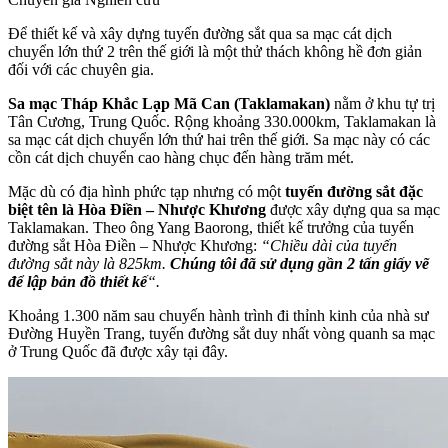
Để thiết kế và xây dựng tuyến đường sắt qua sa mạc cát dịch
chuyển lớn thứ 2 trên thế giới là một thử thách không hề đơn giản
đối với các chuyên gia.
Sa mạc Tháp Khắc Lạp Mã Can (Taklamakan)
nằm ở khu tự trị
Tân Cương, Trung Quốc. Rộng khoảng 330.000km, Taklamakan là
sa mạc cát dịch chuyển lớn thứ hai trên thế giới. Sa mạc này có các
cồn cát dịch chuyển cao hàng chục đến hàng trăm mét.
Mặc dù có địa hình phức tạp nhưng có một
tuyến đường sắt đặc
biệt tên là Hòa Điền – Nhược Khương
được xây dựng qua sa mạc
Taklamakan. Theo ông Yang Baorong, thiết kế trưởng của tuyến
đường sắt Hòa Điền – Nhược Khương:
“Chiều dài của tuyến
đường sắt này là 825km.
Chúng tôi đã sử dụng gần 2 tấn giấy vẽ
để lập bản đồ thiết kế
“.
Khoảng 1.300 năm sau chuyến hành trình đi thỉnh kinh của nhà sư
Đường Huyền Trang, tuyến đường sắt duy nhất vòng quanh sa mạc
ở Trung Quốc đã được xây tại đây.