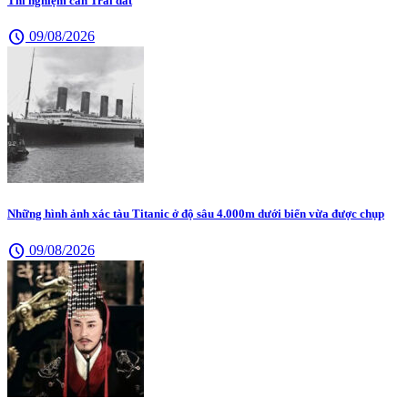
Thí nghiệm cân Trái đất
schedule
09/08/2026
Những hình ảnh xác tàu Titanic ở độ sâu 4.000m dưới biển vừa được chụp
schedule
09/08/2026