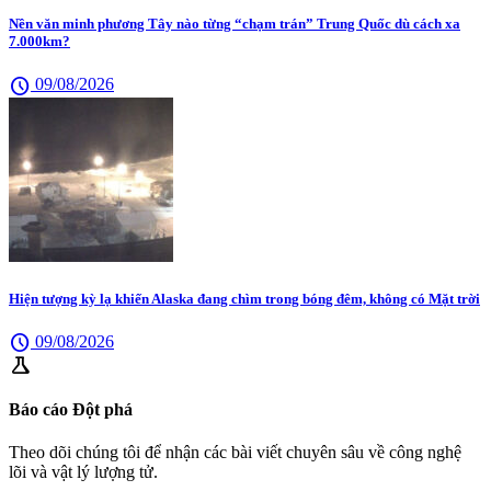
Nền văn minh phương Tây nào từng “chạm trán” Trung Quốc dù cách xa
7.000km?
schedule
09/08/2026
Hiện tượng kỳ lạ khiến Alaska đang chìm trong bóng đêm, không có Mặt trời
schedule
09/08/2026
science
Báo cáo Đột phá
Theo dõi chúng tôi để nhận các bài viết chuyên sâu về công nghệ
lõi và vật lý lượng tử.