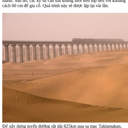
thành. Sau đó, các kỹ sư cần trải khung lưới trên lớp nền với khoảng
cách 60 cm để gia cố. Quá trình này sẽ được lặp lại vài lần.
Để xây dựng tuyến đường sắt dài 825km qua sa mạc Taklamakan,