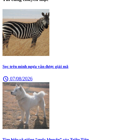
Sọc trên mình ngựa vằn được giải mã
schedule
07/08/2026
Tìm hiểu về giống “quốc khuyển” của Triều Tiên