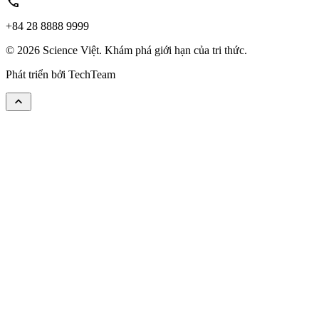
call
+84 28 8888 9999
© 2026 Science Việt. Khám phá giới hạn của tri thức.
Phát triển bởi
TechTeam
keyboard_arrow_up