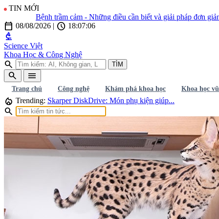
TIN MỚI
Bệnh trầm cảm - Những điều cần biết và giải pháp đơn giản để
calendar_today
schedule
08/08/2026
|
18:07:08
biotech
Science Việt
Khoa Học & Công Nghệ
search
TÌM
search
menu
Trang chủ
Công nghệ
Khám phá khoa học
Khoa học vũ
local_fire_department
Trending:
Skarper DiskDrive: Món phụ kiện giúp...
search