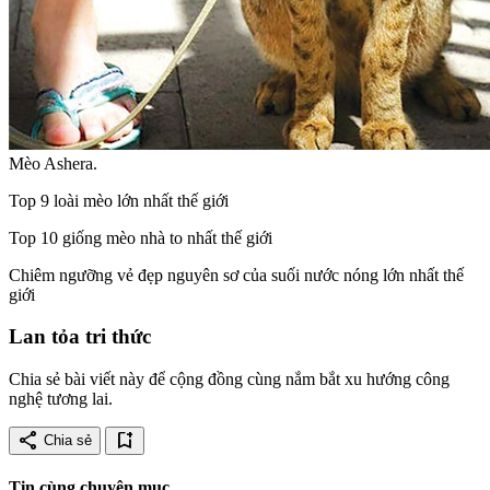
Mèo Ashera.
Top 9 loài mèo lớn nhất thế giới
Top 10 giống mèo nhà to nhất thế giới
Chiêm ngưỡng vẻ đẹp nguyên sơ của suối nước nóng lớn nhất thế
giới
Lan tỏa tri thức
Chia sẻ bài viết này để cộng đồng cùng nắm bắt xu hướng công
nghệ tương lai.
share
bookmark_add
Chia sẻ
Tin cùng chuyên mục