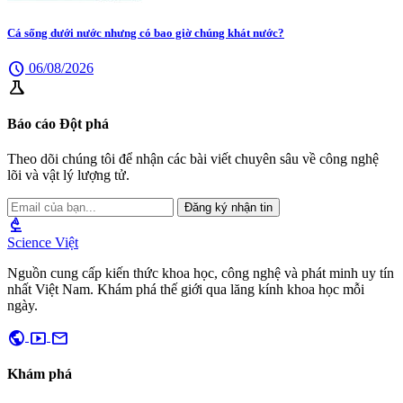
Cá sống dưới nước nhưng có bao giờ chúng khát nước?
schedule
06/08/2026
science
Báo cáo Đột phá
Theo dõi chúng tôi để nhận các bài viết chuyên sâu về công nghệ
lõi và vật lý lượng tử.
Đăng ký nhận tin
biotech
Science Việt
Nguồn cung cấp kiến thức khoa học, công nghệ và phát minh uy tín
nhất Việt Nam. Khám phá thế giới qua lăng kính khoa học mỗi
ngày.
public
smart_display
mail
Khám phá