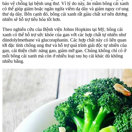
bảo vệ chống lại bệnh ung thư. Vì lý do này, ăn mầm bông cải xanh
có thể giúp giảm hoặc ngăn ngừa viêm dạ dày và giảm nguy cơ ung
thư dạ dày. Bên cạnh đó, bông cải xanh rất giàu chất xơ nên đương
nhiên sẽ hỗ trợ tiêu hóa tốt hơn.
Theo nghiên cứu của Bệnh viện Johns Hopkins tại Mỹ, bông cải
xanh có thể hỗ trợ sức khỏe của gan với các hợp chất tự nhiên như
diindolylmethane và glucoraphanin. Các hợp chất này có liên quan
tới đặc tính chống ung thư và hỗ trợ quá trình giải độc tự nhiên của
gan, cải thiện chức năng gan, giảm mỡ gan. Chúng không chỉ có ở
mỗi bông cải xanh mà còn ở nhiều loại rau họ cải khác dù không
nhiều bằng.