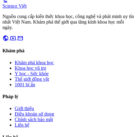
biotech
Science Việt
Nguồn cung cấp kiến thức khoa học, công nghệ và phát minh uy tín
nhất Việt Nam. Khám phá thế giới qua lăng kính khoa học mỗi
ngày.
public
smart_display
mail
Khám phá
Khám phá khoa học
Khoa học vũ trụ
Y học - Sức khỏe
Thế giới động vật
1001 bí ẩn
Pháp lý
Giới thiệu
Điều khoản sử dụng
Chính sách bảo mật
Liên hệ