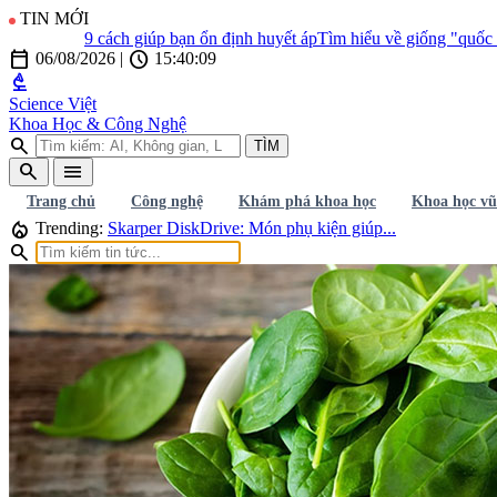
TIN MỚI
9 cách giúp bạn ổn định huyết áp
Tìm hiểu về giống "quốc khuy
calendar_today
schedule
06/08/2026
|
15:40:11
biotech
Science Việt
Khoa Học & Công Nghệ
search
TÌM
search
menu
Trang chủ
Công nghệ
Khám phá khoa học
Khoa học vũ
local_fire_department
Trending:
Skarper DiskDrive: Món phụ kiện giúp...
search