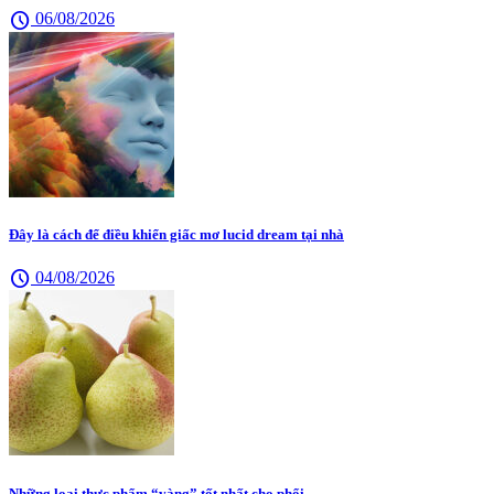
schedule
06/08/2026
Đây là cách để điều khiển giấc mơ lucid dream tại nhà
schedule
04/08/2026
Những loại thực phẩm “vàng” tốt nhất cho phổi