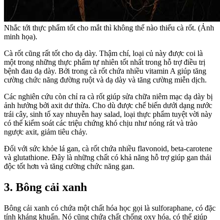
Nhắc tới thực phẩm tốt cho mắt thì không thể nào thiếu cà rốt. (Ảnh
minh họa).
Cà rốt cũng rất tốt cho dạ dày. Thậm chí, loại củ này được coi là
một trong những thực phẩm tự nhiên tốt nhất trong hỗ trợ điều trị
bệnh đau dạ dày. Bởi trong cà rốt chứa nhiều vitamin A giúp tăng
cường chức năng đường ruột và dạ dày và tăng cường miễn dịch.
Các nghiên cứu còn chỉ ra cà rốt giúp sửa chữa niêm mạc dạ dày bị
ảnh hưởng bởi axit dư thừa. Cho dù được chế biến dưới dạng nước
trái cây, sinh tố xay nhuyễn hay salad, loại thực phẩm tuyệt vời này
có thể kiểm soát các triệu chứng khó chịu như nóng rát và trào
ngược axit, giảm tiêu chảy.
Đối với sức khỏe lá gan, cà rốt chứa nhiều flavonoid, beta-carotene
và glutathione. Đây là những chất có khả năng hỗ trợ giúp gan thải
độc tốt hơn và tăng cường chức năng gan.
3. Bông cải xanh
Bông cải xanh có chứa một chất hóa học gọi là sulforaphane, có đặc
tính kháng khuẩn. Nó cũng chứa chất chống oxy hóa, có thể giúp