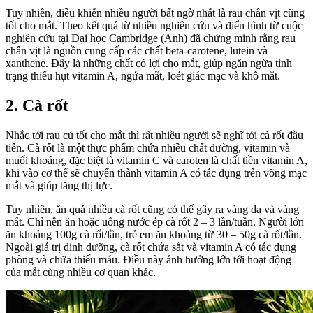
Tuy nhiên, điều khiến nhiều người bất ngờ nhất là rau chân vịt cũng
tốt cho mắt. Theo kết quả từ nhiều nghiên cứu và điển hình từ cuộc
nghiên cứu tại Đại học Cambridge (Anh) đã chứng minh rằng rau
chân vịt là nguồn cung cấp các chất beta-carotene, lutein và
xanthene. Đây là những chất có lợi cho mắt, giúp ngăn ngừa tình
trạng thiếu hụt vitamin A, ngứa mắt, loét giác mạc và khô mắt.
2. Cà rốt
Nhắc tới rau củ tốt cho mắt thì rất nhiều người sẽ nghĩ tới cà rốt đầu
tiên. Cà rốt là một thực phẩm chứa nhiều chất đường, vitamin và
muối khoáng, đặc biệt là vitamin C và caroten là chất tiền vitamin A,
khi vào cơ thể sẽ chuyển thành vitamin A có tác dụng trên võng mạc
mắt và giúp tăng thị lực.
Tuy nhiên, ăn quá nhiều cà rốt cũng có thể gây ra vàng da và vàng
mắt. Chỉ nên ăn hoặc uống nước ép cà rốt 2 – 3 lần/tuần. Người lớn
ăn khoảng 100g cà rốt/lần, trẻ em ăn khoảng từ 30 – 50g cà rốt/lần.
Ngoài giá trị dinh dưỡng, cà rốt chứa sắt và vitamin A có tác dụng
phòng và chữa thiếu máu. Điều này ảnh hưởng lớn tới hoạt động
của mắt cùng nhiều cơ quan khác.