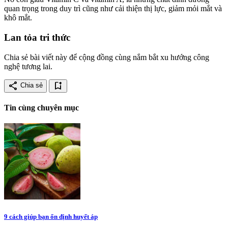
quan trọng trong duy trì cũng như cải thiện thị lực, giảm mỏi mắt và
khô mắt.
Lan tỏa tri thức
Chia sẻ bài viết này để cộng đồng cùng nắm bắt xu hướng công
nghệ tương lai.
share
bookmark_add
Chia sẻ
Tin cùng chuyên mục
9 cách giúp bạn ổn định huyết áp