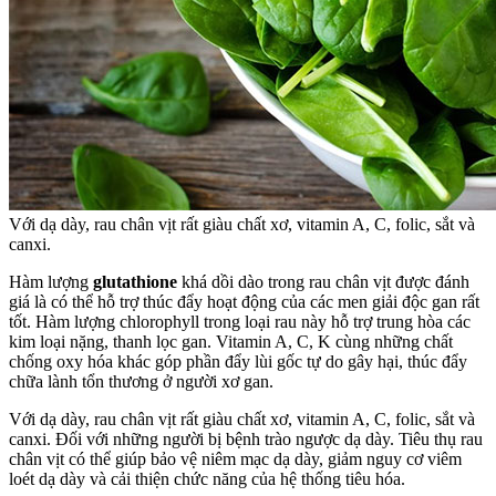
Với dạ dày, rau chân vịt rất giàu chất xơ, vitamin A, C, folic, sắt và
canxi.
Hàm lượng
glutathione
khá dồi dào trong rau chân vịt được đánh
giá là có thể hỗ trợ thúc đẩy hoạt động của các men giải độc gan rất
tốt. Hàm lượng chlorophyll trong loại rau này hỗ trợ trung hòa các
kim loại nặng, thanh lọc gan. Vitamin A, C, K cùng những chất
chống oxy hóa khác góp phần đẩy lùi gốc tự do gây hại, thúc đẩy
chữa lành tổn thương ở người xơ gan.
Với dạ dày, rau chân vịt rất giàu chất xơ, vitamin A, C, folic, sắt và
canxi. Đối với những người bị bệnh trào ngược dạ dày. Tiêu thụ rau
chân vịt có thể giúp bảo vệ niêm mạc dạ dày, giảm nguy cơ viêm
loét dạ dày và cải thiện chức năng của hệ thống tiêu hóa.