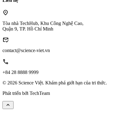
Liên hệ
location_on
Tòa nhà TechHub, Khu Công Nghệ Cao,
Quận 9, TP. Hồ Chí Minh
mark_email_read
contact@science-viet.vn
call
+84 28 8888 9999
© 2026 Science Việt. Khám phá giới hạn của tri thức.
Phát triển bởi
TechTeam
keyboard_arrow_up