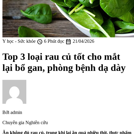
schedule
calendar_month
Y học - Sức khỏe
6 Phút đọc
21/04/2026
Top 3 loại rau củ tốt cho mắt
lại bổ gan, phòng bệnh dạ dày
Bởi
admin
Chuyên gia Nghiên cứu
Ăn không đủ rau củ, trong khi lại ăn quá nhiều thịt, thực phẩm