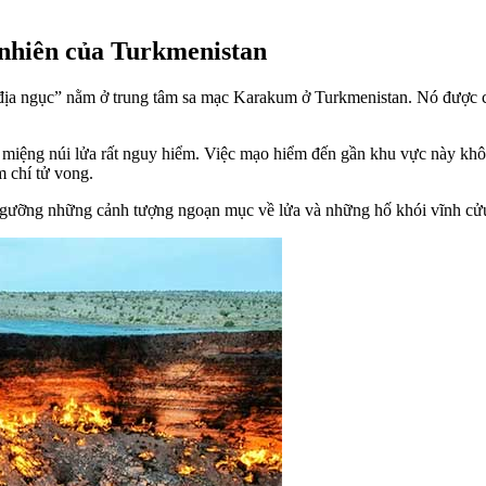
 nhiên của Turkmenistan
địa ngục” nằm ở trung tâm sa mạc Karakum ở Turkmenistan. Nó được ch
từ miệng núi lửa rất nguy hiểm. Việc mạo hiểm đến gần khu vực này kh
m chí tử vong.
gưỡng những cảnh tượng ngoạn mục về lửa và những hố khói vĩnh cử