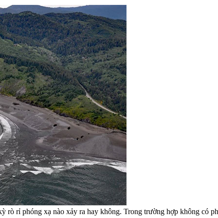
t kỳ rò rỉ phóng xạ nào xảy ra hay không. Trong trường hợp không có p