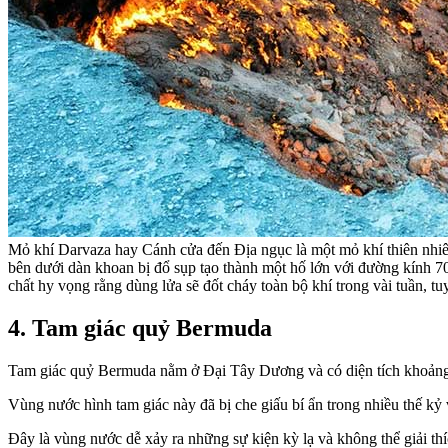
Mỏ khí Darvaza hay Cánh cửa đến Địa ngục là một mỏ khí thiên nhiên
bên dưới dàn khoan bị đổ sụp tạo thành một hố lớn với đường kính 70 
chất hy vọng rằng dùng lửa sẽ đốt cháy toàn bộ khí trong vài tuần, 
4. Tam giác quỷ Bermuda
Tam giác quỷ Bermuda nằm ở Đại Tây Dương và có diện tích khoảng 
Vùng nước hình tam giác này đã bị che giấu bí ẩn trong nhiều thế kỷ
Đây là vùng nước dễ xảy ra những sự kiện kỳ lạ và không thể giải t