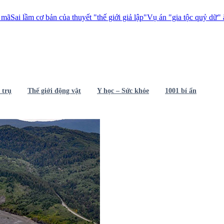
 của thuyết "thế giới giả lập"
Vụ án "gia tộc quỷ dữ" ăn thịt 1.000 ngườ
 trụ
Thế giới động vật
Y học – Sức khỏe
1001 bí ẩn