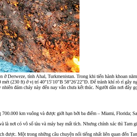
 ở Derweze, tỉnh Ahal, Turkmenistan. Trong khi tiến hành khoan năm 
mét (230 ft) ở vị trí 40°15′10″B 58°26′22″Đ. Để tránh khí rò rỉ gây ngộ
tuy nhiên đám cháy này đến nay vẫn chưa kết thúc. Người dân nơi đây g
700.000 km vuông và được giới hạn bởi ba điểm – Miami, Florida; Sa
 và là nơi có vô số tàu và máy bay mất tích. Nhưng chính xác thì Tam 
hích được. Một trong những câu chuyện nổi tiếng nhất liên quan đến 