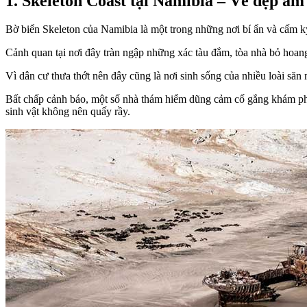
1. Skeleton Coast tại Namibia – Vẻ đẹp ám
Bờ biển Skeleton của Namibia là một trong những nơi bí ẩn và cấm k
Cảnh quan tại nơi đây tràn ngập những xác tàu đắm, tòa nhà bỏ hoang
Vì dân cư thưa thớt nên đây cũng là nơi sinh sống của nhiều loài săn
Bất chấp cảnh báo, một số nhà thám hiểm dũng cảm cố gắng khám phá
sinh vật không nên quấy rầy.