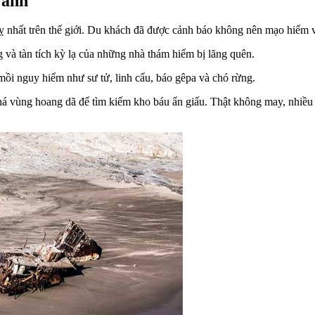
 ảnh
ỵ nhất trên thế giới. Du khách đã được cảnh báo không nên mạo hiểm v
 và tàn tích kỳ lạ của những nhà thám hiểm bị lãng quên.
 mồi nguy hiểm như sư tử, linh cẩu, báo gêpa và chó rừng.
 vùng hoang dã để tìm kiếm kho báu ẩn giấu. Thật không may, nhiều n