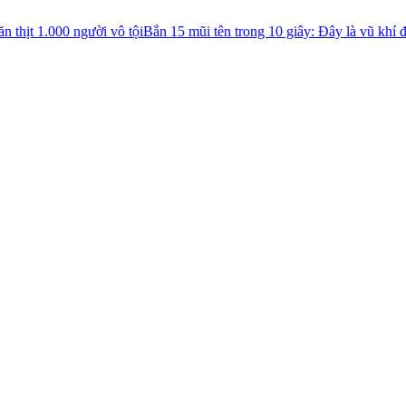
i vô tội
Bắn 15 mũi tên trong 10 giây: Đây là vũ khí đáng sợ do Gia C