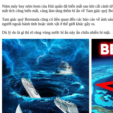
Năm máy bay ném bom của Hải quân đã biến mất sau khi cất cánh từ 
mất tích cũng biến mất, càng làm tăng thêm bí ẩn về Tam giác quỷ B
Tam giác quỷ Bermuda cũng có liên quan đến các báo cáo về ánh sáng 
người ngoài hành tinh hoặc sinh vật ở thế giới khác gây ra.
Dù lý do là gì thì rõ ràng vùng nước bí ẩn này ẩn chứa nhiều bí mật.