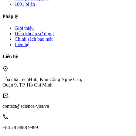
1001 bí ẩn
Pháp lý
Giới thiệu
Điều khoản sử dụng
Chính sách bảo mật
Liên hệ
Liên hệ
location_on
Tòa nhà TechHub, Khu Công Nghệ Cao,
Quận 9, TP. Hồ Chí Minh
mark_email_read
contact@science-viet.vn
call
+84 28 8888 9999