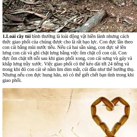
1.
Loài cầy túi
bình thường là loài động vật hiền lành nhưng cách
thức giao phối của chúng được cho là rất bạo lực. Con đực lần theo
con cái bằng mùi nước tiểu. Nếu cả hai sẵn sàng, con đực sẽ lên
lưng con cái và ghì chặt lưng bằng việc ôm chặt cổ con cái. Con
đực ôm chặt tới nỗi sau khi giao phối xong, con cái sưng vù gáy và
khắp lưng trầy xước. Việc giao phối có thể kéo dài tới 24 tiếng và
trong khi đó con cái sẽ nằm lim dim mắt, cúi đầu như thể hưởng thụ.
Nhưng nếu con đực hung hãn, nó có thể giết chết bạn tình trong khi
giao phối.