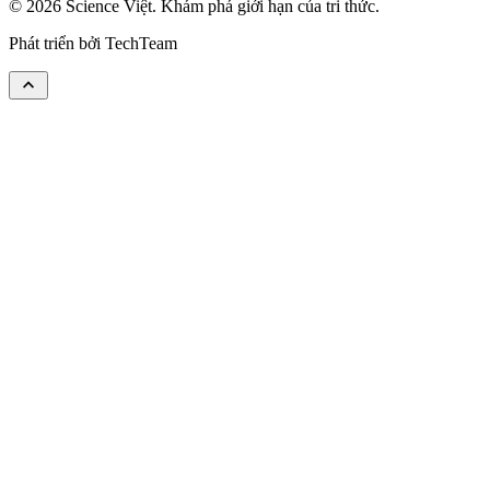
© 2026 Science Việt. Khám phá giới hạn của tri thức.
Phát triển bởi
TechTeam
keyboard_arrow_up