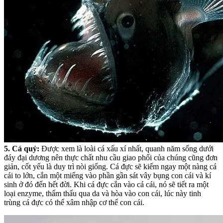
5. Cá quỷ:
Được xem là loài cá xấu xí nhất, quanh năm sống dưới
đáy đại dương nên thực chất nhu cầu giao phối của chúng cũng đơn
giản, cốt yếu là duy trì nòi giống. Cá đực sẽ kiếm ngay một nàng cá
cái to lớn, cắn một miếng vào phần gần sát vây bụng con cái và kí
sinh ở đó đến hết đời. Khi cá đực cắn vào cá cái, nó sẽ tiết ra một
loại enzyme, thẩm thấu qua da và hòa vào con cái, lúc này tinh
trùng cá đực có thể xâm nhập cơ thể con cái.