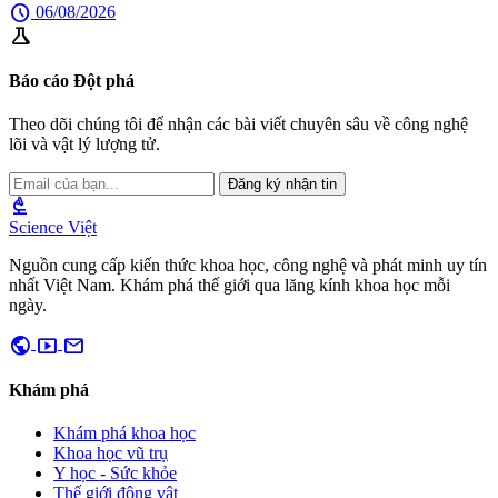
schedule
06/08/2026
science
Báo cáo Đột phá
Theo dõi chúng tôi để nhận các bài viết chuyên sâu về công nghệ
lõi và vật lý lượng tử.
Đăng ký nhận tin
biotech
Science Việt
Nguồn cung cấp kiến thức khoa học, công nghệ và phát minh uy tín
nhất Việt Nam. Khám phá thế giới qua lăng kính khoa học mỗi
ngày.
public
smart_display
mail
Khám phá
Khám phá khoa học
Khoa học vũ trụ
Y học - Sức khỏe
Thế giới động vật