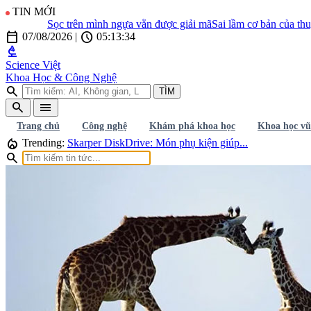
TIN MỚI
Sọc trên mình ngựa vằn được giải mã
Sai lầm cơ bản của thuyết "
calendar_today
schedule
07/08/2026
|
05:13:35
biotech
Science Việt
Khoa Học & Công Nghệ
search
TÌM
search
menu
Trang chủ
Công nghệ
Khám phá khoa học
Khoa học vũ
local_fire_department
Trending:
Skarper DiskDrive: Món phụ kiện giúp...
search