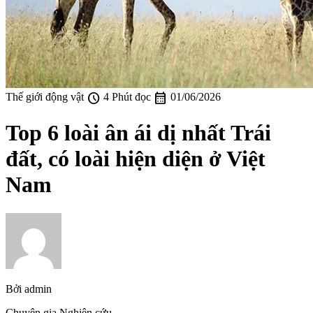
schedule
calendar_month
Thế giới động vật
4 Phút đọc
01/06/2026
Top 6 loài ân ái dị nhất Trái
đất, có loài hiện diện ở Việt
Nam
Bởi
admin
Chuyên gia Nghiên cứu