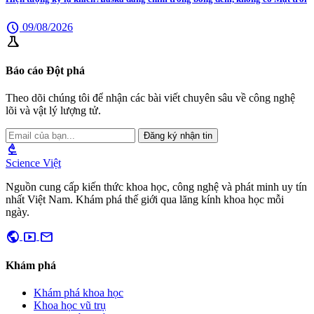
schedule
09/08/2026
science
Báo cáo Đột phá
Theo dõi chúng tôi để nhận các bài viết chuyên sâu về công nghệ
lõi và vật lý lượng tử.
Đăng ký nhận tin
biotech
Science Việt
Nguồn cung cấp kiến thức khoa học, công nghệ và phát minh uy tín
nhất Việt Nam. Khám phá thế giới qua lăng kính khoa học mỗi
ngày.
public
smart_display
mail
Khám phá
Khám phá khoa học
Khoa học vũ trụ