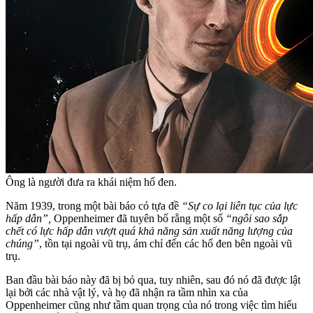
Ông là người đưa ra khái niệm hố đen.
Năm 1939, trong một bài báo có tựa đề
“Sự co lại liên tục của lực
hấp dẫn”,
Oppenheimer đã tuyên bố rằng một số
“ngôi sao sắp
chết có lực hấp dẫn vượt quá khả năng sản xuất năng lượng của
chúng”
, tồn tại ngoài vũ trụ, ám chỉ đến các hố đen bên ngoài vũ
trụ.
Ban đầu bài báo này đã bị bỏ qua, tuy nhiên, sau đó nó đã được lật
lại bởi các nhà vật lý, và họ đã nhận ra tầm nhìn xa của
Oppenheimer cũng như tầm quan trọng của nó trong việc tìm hiểu