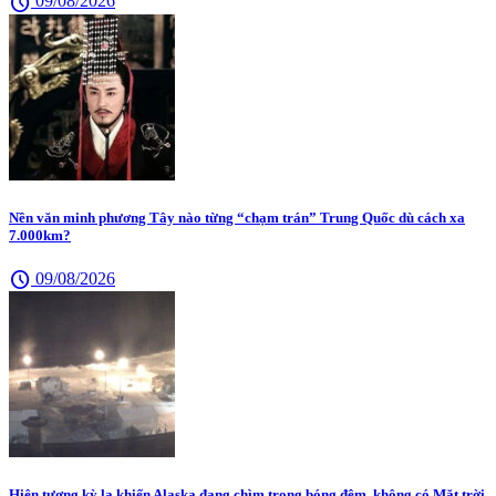
schedule
09/08/2026
Nền văn minh phương Tây nào từng “chạm trán” Trung Quốc dù cách xa
7.000km?
schedule
09/08/2026
Hiện tượng kỳ lạ khiến Alaska đang chìm trong bóng đêm, không có Mặt trời