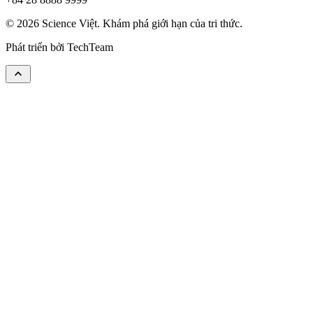
© 2026 Science Việt. Khám phá giới hạn của tri thức.
Phát triển bởi
TechTeam
keyboard_arrow_up