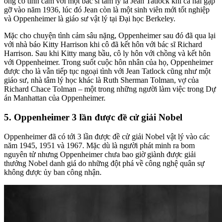
ông có tình cảm với một bác sĩ tâm lý là Jean Tatlock khi cả hai gặp
gỡ vào năm 1936, lúc đó Jean còn là một sinh viên mới tốt nghiệp
và Oppenheimer là giáo sư vật lý tại Đại học Berkeley.
Mặc cho chuyện tình cảm sâu nặng, Oppenheimer sau đó đã qua lại
với nhà báo Kitty Harrison khi cô đã kết hôn với bác sĩ Richard
Harrison. Sau khi Kitty mang bầu, cô ly hôn với chồng và kết hôn
với Oppenheimer. Trong suốt cuộc hôn nhân của họ, Oppenheimer
được cho là vẫn tiếp tục ngoại tình với Jean Tatlock cũng như một
giáo sư, nhà tâm lý học khác là Ruth Sherman Tolman, vợ của
Richard Chace Tolman – một trong những người làm việc trong Dự
án Manhattan của Oppenheimer.
5. Oppenheimer 3 lần được đề cử giải Nobel
Oppenheimer đã có tới 3 lần được đề cử giải Nobel vật lý vào các
năm 1945, 1951 và 1967. Mặc dù là người phát minh ra bom
nguyên tử nhưng Oppenheimer chưa bao giờ giành được giải
thưởng Nobel danh giá do những đột phá về công nghệ quân sự
không được ủy ban công nhận.