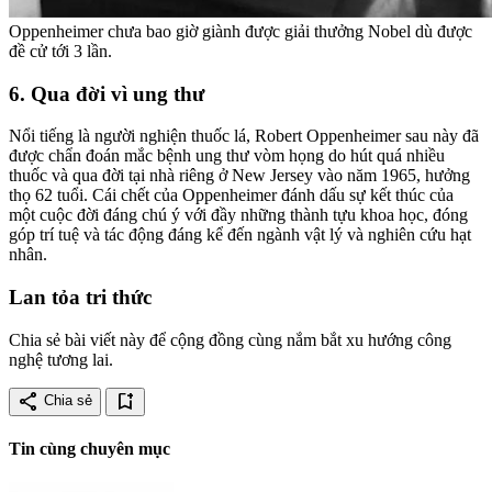
Oppenheimer chưa bao giờ giành được giải thưởng Nobel dù được
đề cử tới 3 lần.
6. Qua đời vì ung thư
Nổi tiếng là người nghiện thuốc lá, Robert Oppenheimer sau này đã
được chẩn đoán mắc bệnh ung thư vòm họng do hút quá nhiều
thuốc và qua đời tại nhà riêng ở New Jersey vào năm 1965, hưởng
thọ 62 tuổi. Cái chết của Oppenheimer đánh dấu sự kết thúc của
một cuộc đời đáng chú ý với đầy những thành tựu khoa học, đóng
góp trí tuệ và tác động đáng kể đến ngành vật lý và nghiên cứu hạt
nhân.
Lan tỏa tri thức
Chia sẻ bài viết này để cộng đồng cùng nắm bắt xu hướng công
nghệ tương lai.
share
bookmark_add
Chia sẻ
Tin cùng chuyên mục