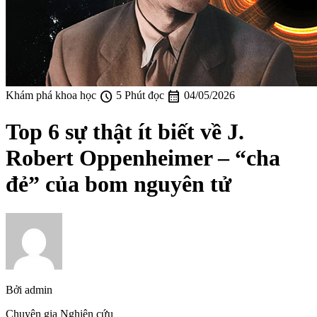
schedule
calendar_month
Khám phá khoa học
5 Phút đọc
04/05/2026
Top 6 sự thật ít biết về J.
Robert Oppenheimer – “cha
đẻ” của bom nguyên tử
Bởi
admin
Chuyên gia Nghiên cứu