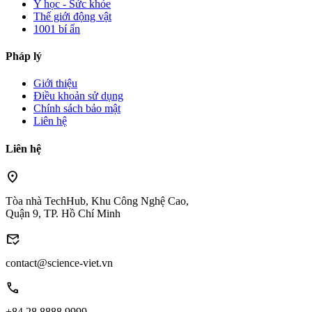
Y học - Sức khỏe
Thế giới động vật
1001 bí ẩn
Pháp lý
Giới thiệu
Điều khoản sử dụng
Chính sách bảo mật
Liên hệ
Liên hệ
location_on
Tòa nhà TechHub, Khu Công Nghệ Cao,
Quận 9, TP. Hồ Chí Minh
mark_email_read
contact@science-viet.vn
call
+84 28 8888 9999