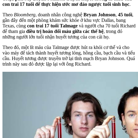
con trai 17 tuổi để thực hiện ước mơ đảo ngược tuổi sinh học
.
Theo
Bloomberg
, doanh nhân công nghệ
Bryan Johnson
,
45 tuổi
,
gần đây đến một phòng khám sức khỏe ở khu vực Dallas, bang
Texas, cùng
con trai 17 tuổi Talmage
và người cha 70 tuổi Richard
để tham gia
điều trị hoán đổi máu giữa các thế hệ
, trong đó
những người lớn tuổi nhận huyết tương của con cái họ.
Theo đó, một lít máu của Talmage được hút ra khỏi cơ thể và cho
vào máy để tách thành huyết tương lỏng, hồng cầu, bạch cầu và tiểu
cầu. Huyết tương được truyền trở lại tĩnh mạch Bryan Johnson. Quá
trình này sau đó được lặp lại với ông Richard.