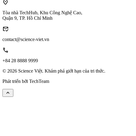
location_on
Tòa nhà TechHub, Khu Công Nghệ Cao,
Quận 9, TP. Hồ Chí Minh
mark_email_read
contact@science-viet.vn
call
+84 28 8888 9999
© 2026 Science Việt. Khám phá giới hạn của tri thức.
Phát triển bởi
TechTeam
keyboard_arrow_up