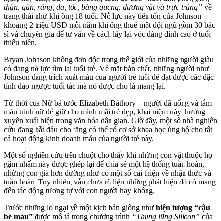
thận, gân, răng, da, tóc, bàng quang, dương vật và trực tràng”
về
trạng thái như khi ông 18 tuổi. Nỗ lực này tiêu tốn của Johnson
khoảng 2 triệu USD mỗi năm khi ông thuê một đội ngũ gồm 30 bác
sĩ và chuyên gia để tư vấn về cách lấy lại vóc dáng đỉnh cao ở tuổi
thiếu niên.
Bryan Johnson không đơn độc trong thế giới của những người giàu
có đang nỗ lực tìm lại tuổi trẻ. Về mặt bản chất, những người như
Johnson đang trích xuất máu của người trẻ tuổi để đạt được các đặc
tính đảo ngược tuổi tác mà nó được cho là mang lại.
Từ thời của Nữ bá tước Elizabeth Báthory – người đã uống và tắm
máu trinh nữ để giữ cho mình mãi trẻ đẹp, khái niệm này thường
xuyên xuất hiện trong văn hóa dân gian. Giờ đây, một số nhà nghiên
cứu đang bắt đầu cho rằng có thể có cơ sở khoa học ủng hộ cho tất
cả hoạt động kinh doanh máu của người trẻ này.
Một số nghiên cứu trên chuột cho thấy khi những con vật thuộc họ
gặm nhấm này được ghép lại để chia sẻ một hệ thống tuần hoàn,
những con già hơn dường như có một số cải thiện về nhận thức và
tuần hoàn. Tuy nhiên, vẫn chưa rõ liệu những phát hiện đó có mang
đến tác động tương tự với con người hay không.
Trước những lo ngại về một kịch bản giống như
hiện tượng “cậu
bé máu”
được mô tả trong chương trình
“Thung lũng Silicon”
của