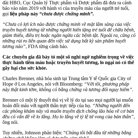
đài HBO, Cục Quản lý Thực phẩm và Dược phẩm đã đưa ra cảnh
báo vào năm 2019 với hành vi của truyền máu của người trẻ tuổi,
gọi
liệu pháp này “
chưa được chứng minh”.
“Chưa có lợi ích nào được chứng minh về mặt lâm sàng của việc
truyền huyết tương từ những người hiến tặng trẻ tuổi để chữa bệnh,
giảm thiểu, điều trị hoặc ngăn ngừa các bệnh tật. Ngoài ra, cũng có
những rủi ro liên quan đến việc sử dụng bất kỳ sản phẩm huyết
tương nào”
, FDA từng cảnh báo.
Các chuyên gia đã bày tỏ một số nghi ngờ nghiêm trọng về việc
thực hành tiêm máu hoặc truyền huyết tương, lo ngại nó có thể
gây hại cho sức khỏe.
Charles Brenner, nhà hóa sinh tại Trung tâm Y tế Quốc gia City of
Hope ở Los Angeles, nói với Bloomberg:
“Với tôi, phương pháp
này thật kinh tởm, không có bằng chứng và tương đối nguy hiểm”.
Brenner có một lý thuyết thú vị về lý do tại sao mọi người lại muốn
hoán đổi máu với người thân trực tiếp của họ
. “Những người đến
các phòng khám này và muốn truyền dịch chống lão hóa về cơ bản
đều có vấn đề về lo lắng. Họ lo lắng về tỷ lệ tử vong của bản thân”
,
ông nói.
Tuy nhiên, Johnson phản biện: “
Chúng tôi bắt đầu từ những bằng