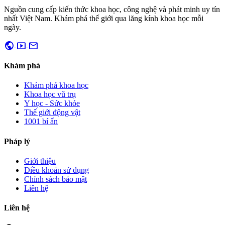
Nguồn cung cấp kiến thức khoa học, công nghệ và phát minh uy tín
nhất Việt Nam. Khám phá thế giới qua lăng kính khoa học mỗi
ngày.
public
smart_display
mail
Khám phá
Khám phá khoa học
Khoa học vũ trụ
Y học - Sức khỏe
Thế giới động vật
1001 bí ẩn
Pháp lý
Giới thiệu
Điều khoản sử dụng
Chính sách bảo mật
Liên hệ
Liên hệ