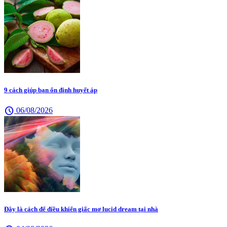
9 cách giúp bạn ổn định huyết áp
schedule
06/08/2026
Đây là cách để điều khiển giấc mơ lucid dream tại nhà