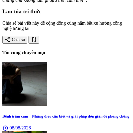
chứng chứ không làm gì dựa trên cảm tính”
.
Lan tỏa tri thức
Chia sẻ bài viết này để cộng đồng cùng nắm bắt xu hướng công
nghệ tương lai.
share
bookmark_add
Chia sẻ
Tin cùng chuyên mục
Bệnh trầm cảm – Những điều cần biết và giải pháp đơn giản để phòng chống
schedule
08/08/2026