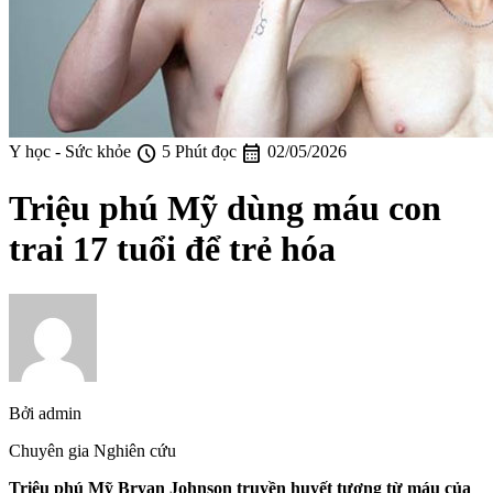
schedule
calendar_month
Y học - Sức khỏe
5 Phút đọc
02/05/2026
Triệu phú Mỹ dùng máu con
trai 17 tuổi để trẻ hóa
Bởi
admin
Chuyên gia Nghiên cứu
Triệu phú Mỹ Bryan Johnson truyền huyết tương từ máu của