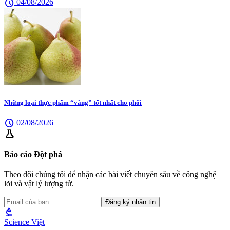
schedule
04/08/2026
Những loại thực phẩm “vàng” tốt nhất cho phổi
schedule
02/08/2026
science
Báo cáo Đột phá
Theo dõi chúng tôi để nhận các bài viết chuyên sâu về công nghệ
lõi và vật lý lượng tử.
Đăng ký nhận tin
biotech
Science Việt