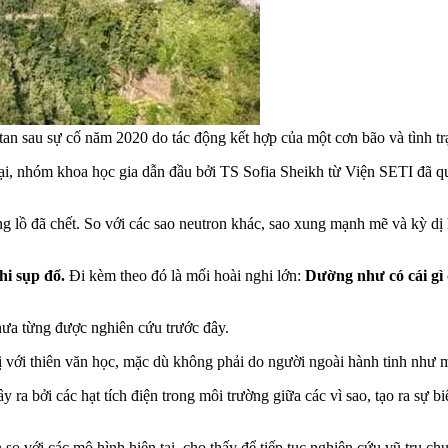
 vỡ tan sau sự cố năm 2020 do tác động kết hợp của một cơn bão và tì
 lại, nhóm khoa học gia dẫn đầu bởi TS Sofia Sheikh từ Viện SETI đã 
g lồ đã chết. So với các sao neutron khác, sao xung mạnh mẽ và kỳ dị h
hi sụp đổ.
Đi kèm theo đó là mối hoài nghi lớn:
Dường như có cái gì 
hưa từng được nghiên cứu trước đây.
 trị với thiên văn học, mặc dù không phải do người ngoài hành tinh như 
y ra bởi các hạt tích điện trong môi trường giữa các vì sao, tạo ra sự b
o với các mô hình hiện tại, cho thấy để tiếp tục nghiên cứu vũ trụ ch