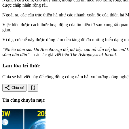
được chấp nhận rộng rãi.
Ngoài ra, các cấu trúc thiên hà như các nhánh xoắn ốc của thiên h
Việc hiểu được cách thức hoạt động của tín hiệu từ sao xung rất quan
gian.
Ví dụ, cơ chế này được dùng làm nền tảng để đo những biến dạng nhỏ
“Nhiều năm sau khi Arecibo sụp đổ, dữ liệu của nó vẫn tiếp tục mở k
sóng hấp dẫn”
– các tác giả viết trên
The Astrophysical Jornal.
Lan tỏa tri thức
Chia sẻ bài viết này để cộng đồng cùng nắm bắt xu hướng công nghệ 
share
bookmark_add
Chia sẻ
Tin cùng chuyên mục