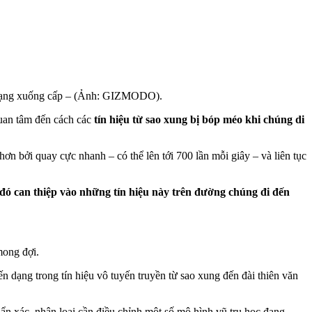
nh trạng xuống cấp – (Ảnh: GIZMODO).
quan tâm đến cách các
tín hiệu từ sao xung bị bóp méo khi chúng di
ơn bởi quay cực nhanh – có thể lên tới 700 lần mỗi giây – và liên tục
đó can thiệp vào những tín hiệu này trên đường chúng đi đến
mong đợi.
iến dạng trong tín hiệu vô tuyến truyền từ sao xung đến đài thiên văn
uẩn xác, nhân loại cần điều chỉnh một số mô hình vũ trụ học đang