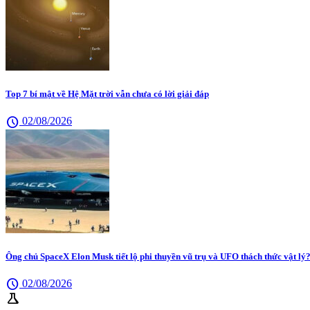
Top 7 bí mật về Hệ Mặt trời vẫn chưa có lời giải đáp
schedule
02/08/2026
Ông chủ SpaceX Elon Musk tiết lộ phi thuyền vũ trụ và UFO thách thức vật lý
schedule
02/08/2026
science