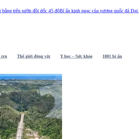
 sườn đồi dốc 45 độ
Bí ẩn kinh ngạc của vương quốc đá Đại Zimbabwe
 trụ
Thế giới động vật
Y học – Sức khỏe
1001 bí ẩn