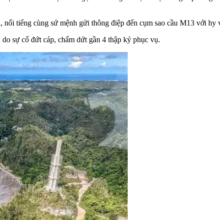
i, nổi tiếng cùng sứ mệnh gửi thông điệp đến cụm sao cầu M13 với hy 
do sự cố đứt cáp, chấm dứt gần 4 thập kỷ phục vụ.