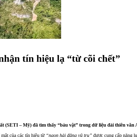
nhận tín hiệu lạ “từ cõi chết”
 (SETI – Mỹ) đã tìm thấy “báu vật” trong dữ liệu đài thiên văn A
mật của các tín hiệu từ
“ngọn hải đăng vũ trụ”
được cung cấp năng lư