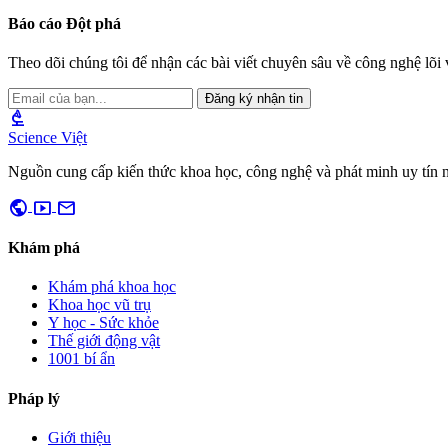
Báo cáo Đột phá
Theo dõi chúng tôi để nhận các bài viết chuyên sâu về công nghệ lõi v
Đăng ký nhận tin
biotech
Science Việt
Nguồn cung cấp kiến thức khoa học, công nghệ và phát minh uy tín 
public
smart_display
mail
Khám phá
Khám phá khoa học
Khoa học vũ trụ
Y học - Sức khỏe
Thế giới động vật
1001 bí ẩn
Pháp lý
Giới thiệu