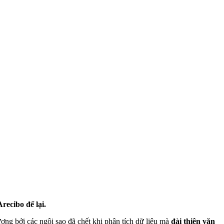
recibo để lại.
ợng bởi các ngôi sao đã chết khi phân tích dữ liệu mà
đài thiên văn