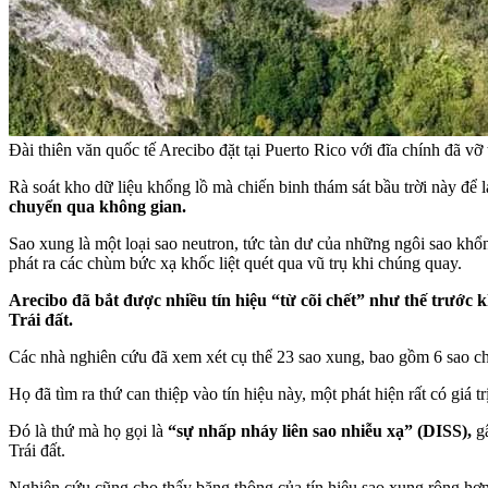
Đài thiên văn quốc tế Arecibo đặt tại Puerto Rico với đĩa chính đã
Rà soát kho dữ liệu khổng lồ mà chiến binh thám sát bầu trời này để
chuyển qua không gian.
Sao xung là một loại sao neutron, tức tàn dư của những ngôi sao khổn
phát ra các chùm bức xạ khốc liệt quét qua vũ trụ khi chúng quay.
Arecibo đã bắt được nhiều tín hiệu “từ cõi chết” như thế trước k
Trái đất.
Các nhà nghiên cứu đã xem xét cụ thể 23 sao xung, bao gồm 6 sao c
Họ đã tìm ra thứ can thiệp vào tín hiệu này, một phát hiện rất có giá
Đó là thứ mà họ gọi là
“sự nhấp nháy liên sao nhiễu xạ” (DISS),
gâ
Trái đất.
Nghiên cứu cũng cho thấy băng thông của tín hiệu sao xung rộng hơn s