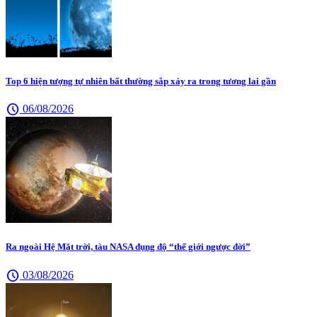
Top 6 hiện tượng tự nhiên bất thường sắp xảy ra trong tương lai gần
schedule
06/08/2026
Ra ngoài Hệ Mặt trời, tàu NASA đụng độ “thế giới ngược đời”
schedule
03/08/2026