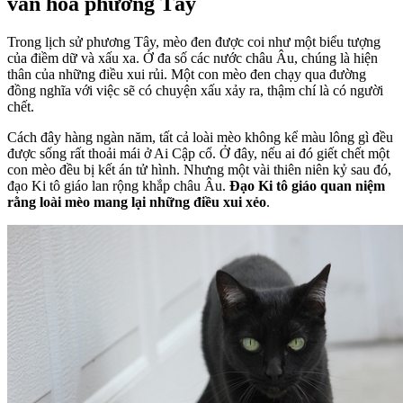
văn hóa phương Tây
Trong lịch sử phương Tây, mèo đen được coi như một biểu tượng
của điềm dữ và xấu xa. Ở đa số các nước châu Âu, chúng là hiện
thân của những điều xui rủi. Một con mèo đen chạy qua đường
đồng nghĩa với việc sẽ có chuyện xấu xảy ra, thậm chí là có người
chết.
Cách đây hàng ngàn năm, tất cả loài mèo không kể màu lông gì đều
được sống rất thoải mái ở Ai Cập cổ. Ở đây, nếu ai đó giết chết một
con mèo đều bị kết án tử hình. Nhưng một vài thiên niên kỷ sau đó,
đạo Ki tô giáo lan rộng khắp châu Âu.
Đạo Ki tô giáo quan niệm
rằng loài mèo mang lại những điều xui xẻo
.