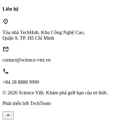
Liên hệ
location_on
Tòa nhà TechHub, Khu Công Nghệ Cao,
Quận 9, TP. Hồ Chí Minh
mark_email_read
contact@science-viet.vn
call
+84 28 8888 9999
© 2026 Science Việt. Khám phá giới hạn của tri thức.
Phát triển bởi
TechTeam
keyboard_arrow_up