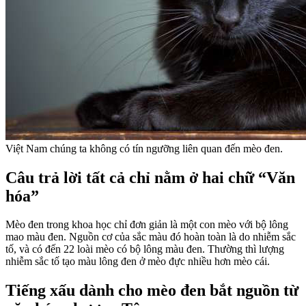
Việt Nam chúng ta không có tín ngưỡng liên quan đến mèo đen.
Câu trả lời tất cả chỉ nằm ở hai chữ “Văn
hóa”
Mèo đen trong khoa học chỉ đơn giản là một con mèo với bộ lông
mao màu đen. Nguồn cơ của sắc màu đó hoàn toàn là do nhiễm sắc
tố, và có đến 22 loài mèo có bộ lông màu đen. Thường thì lượng
nhiễm sắc tố tạo màu lông đen ở mèo đực nhiều hơn mèo cái.
Tiếng xấu dành cho mèo đen bắt nguồn từ