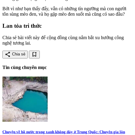
Bởi vì như bạn thấy đấy, vẫn có những tín ngưỡng mà con người
tôn sùng mèo đen, và họ gặp mèo đen suốt mà cũng có sao đâu?
Lan tỏa tri thức
Chia sẻ bài viết này để cộng đồng cùng nắm bắt xu hướng công
nghệ tương lai.
share
bookmark_add
Chia sẻ
Tin cùng chuyên mục
Chuyện về hồ nước trong xanh không đáy ở Trung Quốc: Chuyên gia lặn