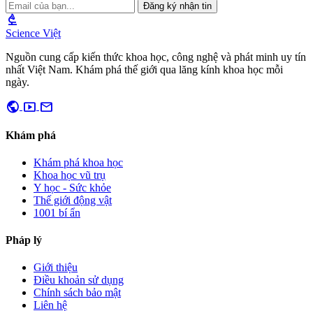
Đăng ký nhận tin
biotech
Science Việt
Nguồn cung cấp kiến thức khoa học, công nghệ và phát minh uy tín
nhất Việt Nam. Khám phá thế giới qua lăng kính khoa học mỗi
ngày.
public
smart_display
mail
Khám phá
Khám phá khoa học
Khoa học vũ trụ
Y học - Sức khỏe
Thế giới động vật
1001 bí ẩn
Pháp lý
Giới thiệu
Điều khoản sử dụng
Chính sách bảo mật
Liên hệ