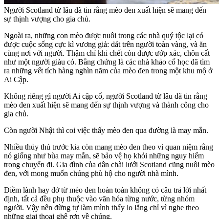
Người Scotland từ lâu đã tin rằng mèo đen xuất hiện sẽ mang đến
sự thịnh vượng cho gia chủ.
Ngoài ra, những con mèo được nuôi trong các nhà quý tộc lại có
được cuộc sống cực kì vương giả: dát trên người toàn vàng, và ăn
cùng nơi với người. Thậm chí khi chết còn được ướp xác, chôn cất
như một người giàu có. Bằng chứng là các nhà khảo cổ học đã tìm
ra những vết tích hàng nghìn năm của mèo đen trong một khu mộ ở
Ai Cập.
Không riêng gì người Ai cập cổ, người Scotland từ lâu đã tin rằng
mèo đen xuất hiện sẽ mang đến sự thịnh vượng và thành công cho
gia chủ.
Còn người Nhật thì coi việc thấy mèo đen qua đường là may mắn.
Nhiều thủy thủ trước kia còn mang mèo đen theo vì quan niệm rằng
nó giống như bùa may mắn, sẽ bảo vệ họ khỏi những nguy hiểm
trong chuyến đi. Gia đình của dân chài lưới Scotland cũng nuôi mèo
đen, với mong muốn chúng phù hộ cho người nhà mình.
Điềm lành hay dở từ mèo đen hoàn toàn không có câu trả lời nhất
định, tất cả đều phụ thuộc vào văn hóa từng nước, từng nhóm
người. Vậy nên đừng tự làm mình thấy lo lắng chỉ vì nghe theo
những giai thoại ghê rợn về chúng.