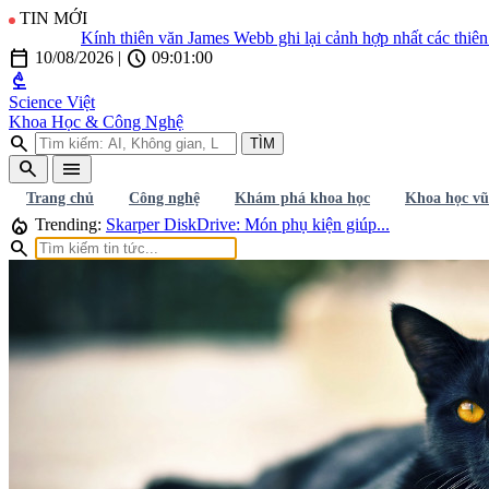
TIN MỚI
Kính thiên văn James Webb ghi lại cảnh hợp nhất các thiên hà
Đi
calendar_today
schedule
10/08/2026
|
09:01:02
biotech
Science Việt
Khoa Học & Công Nghệ
search
TÌM
search
menu
Trang chủ
Công nghệ
Khám phá khoa học
Khoa học vũ
local_fire_department
Trending:
Skarper DiskDrive: Món phụ kiện giúp...
search