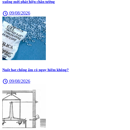
xuống mới phát hiện chân tướng
schedule
09/08/2026
Nuốt hạt chống ẩm có nguy hiểm không?
schedule
09/08/2026