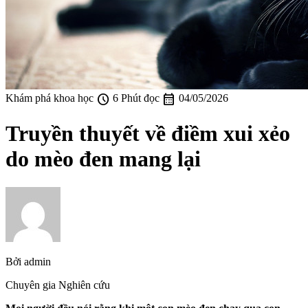
schedule
calendar_month
Khám phá khoa học
6 Phút đọc
04/05/2026
Truyền thuyết về điềm xui xẻo
do mèo đen mang lại
Bởi
admin
Chuyên gia Nghiên cứu