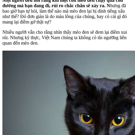
Mọi người đều nói rằng khi một con mèo đen chạy qua con
đường mà bạn đang đi, rủi ro chắc chắn sẽ xảy ra. N
hưng đã
bao giờ bạn tự hỏi, làm thế nào mà mèo đen lại bị dính tiếng xấu
như thế? Đó đơn giản là do màu lông của chúng, hay có cái gì đó
mang lại điềm gở thật sự?
Nhiều người vẫn cho rằng nhìn thấy mèo đen sẽ đem lại điềm xui
rủi. Nhưng kỳ thực, Việt Nam chúng ta không có tín ngưỡng liên
quan đến mèo đen.