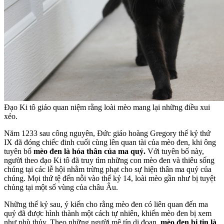
Đạo Ki tô giáo quan niệm rằng loài mèo mang lại những điều xui
xẻo.
Năm 1233 sau công nguyên, Đức giáo hoàng Gregory thế kỷ thứ
IX đã đóng chiếc đinh cuối cùng lên quan tài của mèo đen, khi ông
tuyên bố
mèo đen là hóa thân của ma quỷ.
Với tuyên bố này,
người theo đạo Ki tô đã truy tìm những con mèo đen và thiêu sống
chúng tại các lễ hội nhằm trừng phạt cho sự hiện thân ma quỷ của
chúng. Mọi thứ tệ đến nỗi vào thế kỷ 14, loài mèo gần như bị tuyệt
chủng tại một số vùng của châu Âu.
Những thế kỷ sau, ý kiến cho rằng mèo đen có liên quan đến ma
quỷ đã được hình thành một cách tự nhiên, khiến mèo đen bị xem
như phù thủy. Theo những người mê tín dị đoan,
mèo đen bị tin là