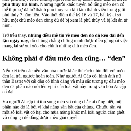
phù thủy trá hình.
Những người khác tuyên bố rằng mèo đen có
thể thực sự đã trở thành phù thủy sau khi làm thành viên trong giới
phù thủy 7 năm liền. Vào thời điểm thế kỷ 16 và 17, bất kỳ ai sở
hữu một chú mèo đen cũng đủ để bị xem là phù thủy và bị kết án tử
hình.
Trớ trêu thay,
những điều mê tín về mèo đen đó đã kéo dài đến
tận ngày nay
, dù chúng chẳng chứng minh được điều gì ngoài việc
mang lại sự xui xẻo cho chính những chú mèo đen.
Không phải ở đâu mèo đen cũng… “đen”
Nếu xét trên các nền văn hóa nước khác thì cách nhìn đối với mèo
đen lại trái ngược hoàn toàn. Như người Ai Cập cổ, hình ảnh nữ
thần Bastet với cái đầu có hình dáng và màu sắc tương tự đầu mèo
đen đã phần nào nói lên vị trí của loài vật này trong văn hóa Ai cập
cổ đại.
Và người Ai cập thì tôn sùng mèo vô cùng chắc ai cũng biết, một
phần nào đó là bởi vì khả năng săn bắt của chúng. Chuột, rắn và
một số loài vật có hại cho mùa màng khác mà loài người căm ghét
vô cùng lại dễ dàng được mèo giải quyết.