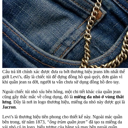
Câu trả lời chính xác được đưa ra bởi thương hiệu jeans lớn nhất thế
giới Levi’s, đây là chiếc túi để đựng đồng hồ quả quýt, đơn giản vì
khi quần jean ra đời, người ta vẫn chưa sử dụng đồng hồ đeo tay.
Ngoài chiếc túi nhỏ xíu bên hông, một chi tiết khác của quần jean
cũng gây thắc mắc về công dụng, đó là
miếng da nhỏ ở vùng thắt
lưng
. Đây là nơi in logo thương hiệu, miếng da nhỏ này được gọi là
Jacron
.
Levi’s là thương hiệu tiên phong cho thiết kế này. Ngoài mác quần
bên trong, từ năm 1873,
“ông trùm quần jean”
đã tạo ra miếng da
vải nhỏ có in logo, biểu tượng của hãng và may bên ngoài quần.