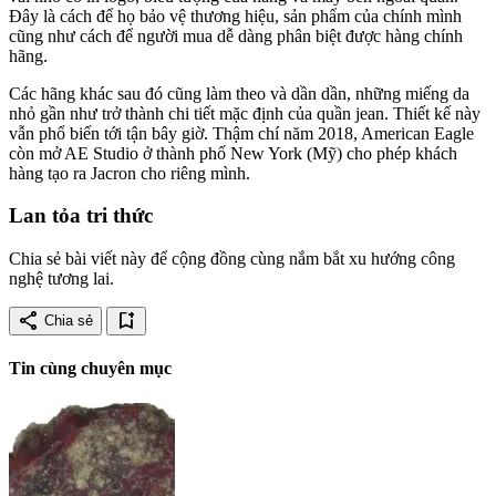
Đây là cách để họ bảo vệ thương hiệu, sản phẩm của chính mình
cũng như cách để người mua dễ dàng phân biệt được hàng chính
hãng.
Các hãng khác sau đó cũng làm theo và dần dần, những miếng da
nhỏ gần như trở thành chi tiết mặc định của quần jean. Thiết kế này
vẫn phổ biến tới tận bây giờ. Thậm chí năm 2018, American Eagle
còn mở AE Studio ở thành phố New York (Mỹ) cho phép khách
hàng tạo ra Jacron cho riêng mình.
Lan tỏa tri thức
Chia sẻ bài viết này để cộng đồng cùng nắm bắt xu hướng công
nghệ tương lai.
share
bookmark_add
Chia sẻ
Tin cùng chuyên mục