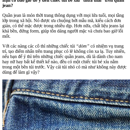
Bạn có bao giờ để ý đến chiếc túi bé xíu “thừa thãi” trên quần
jean?
Quần jean là món thời trang thông dụng với mọi lứa tuổi, mọi tầng
lớp trong xã hội. Nó được ưa chuộng bởi mẫu mã, kiểu cách đơn
giản, có thể mặc được trong nhiều dịp. Hơn nữa, chất liệu jeans lại
khá bền, đứng form, giúp tôn dáng người mặc và chưa bao giờ lỗi
mốt.
Với các nàng các cô thì những chiếc túi
“dỏm”
có nhiệm vụ trang
trí, tạo điểm nhấn trên trang phục có lẽ không còn xa lạ. Tuy nhiên,
nếu bạn để ý thì trên những chiếc quần jeans, dù là dành cho nam
hay nữ hay bất kể thiết kế nào, đều có một chiếc túi bé xíu nằm
trong một bên túi trước. Vậy cái túi nhỏ có mà như không này được
dùng để làm gì vậy?