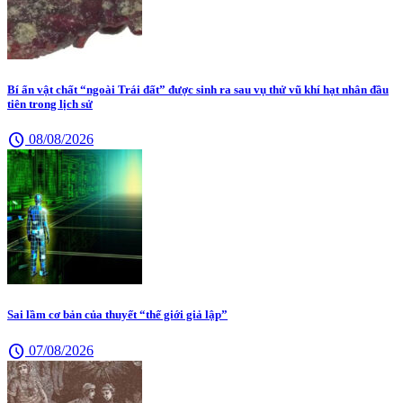
Bí ẩn vật chất “ngoài Trái đất” được sinh ra sau vụ thử vũ khí hạt nhân đầu
tiên trong lịch sử
schedule
08/08/2026
Sai lầm cơ bản của thuyết “thế giới giả lập”
schedule
07/08/2026