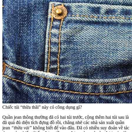
Chiếc túi “thừa thãi” này có công dụng gì?
Quần jean thông thường đã có hai túi trước, cộng thêm hai túi sau là
đã quá đủ diện tích đựng đồ rồi, chẳng nhẽ các nhà sản xuất quần
jean
“thừa vải”
không biết để vào đâu. Đã có nhiều suy đoán về tác