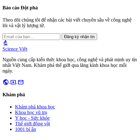
Báo cáo Đột phá
Theo dõi chúng tôi để nhận các bài viết chuyên sâu về công nghệ
lõi và vật lý lượng tử.
Đăng ký nhận tin
biotech
Science Việt
Nguồn cung cấp kiến thức khoa học, công nghệ và phát minh uy tín
nhất Việt Nam. Khám phá thế giới qua lăng kính khoa học mỗi
ngày.
public
smart_display
mail
Khám phá
Khám phá khoa học
Khoa học vũ trụ
Y học - Sức khỏe
Thế giới động vật
1001 bí ẩn