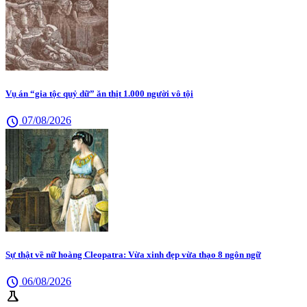
Vụ án “gia tộc quỷ dữ” ăn thịt 1.000 người vô tội
schedule
07/08/2026
Sự thật về nữ hoàng Cleopatra: Vừa xinh đẹp vừa thạo 8 ngôn ngữ
schedule
06/08/2026
science