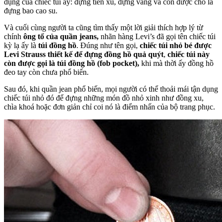
dụng của chiếc túi ấy: đựng tiền xu, đựng vàng và còn được cho là
đựng bao cao su.
Và cuối cùng người ta cũng tìm thấy một lời giải thích hợp lý từ
chính
ông tổ của quần jeans,
nhãn hàng Levi’s đã gọi tên chiếc túi
kỳ lạ ấy là
túi đồng hồ
. Đúng như tên gọi,
chiếc túi nhỏ bé được
Levi Strauss thiết kế để đựng đồng hồ quả quýt
,
chiếc túi này
còn được gọi là túi đồng hồ (fob pocket),
khi mà thời ấy đồng hồ
đeo tay còn chưa phổ biến.
Sau đó, khi quần jean phổ biến, mọi người có thể thoải mái tận dụng
chiếc túi nhỏ đó để đựng những món đồ nhỏ xinh như đồng xu,
chìa khoá hoặc đơn giản chỉ coi nó là điểm nhấn của bộ trang phục.