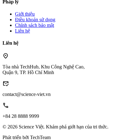
Pháp lý
Giới thiệu
Điều khoản sử dụng
Chính sách bảo mật
Liên hệ
Liên hệ
location_on
Tòa nhà TechHub, Khu Công Nghệ Cao,
Quận 9, TP. Hồ Chí Minh
mark_email_read
contact@science-viet.vn
call
+84 28 8888 9999
© 2026 Science Việt. Khám phá giới hạn của tri thức.
Phát triển bởi
TechTeam